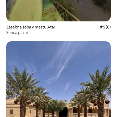
Zasebna soba v mestu Atar
Povprečna
5 (6)
Senca palmi