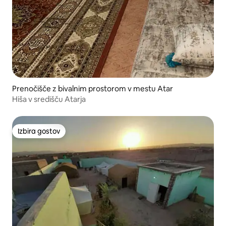
Prenočišče z bivalnim prostorom v mestu Atar
Hiša v središču Atarja
Izbira gostov
Izbira gostov