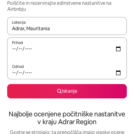
Poiščite in rezervirajte edinstvene nastanitve na
Airbnbju
Lokacija
Ko so rezultati na voljo, krmarite s puščičnima tipkama gor in dol
Prihod
Odhod
Iskanje
Najbolje ocenjene počitniške nastanitve
v kraju Adrar Region
Gostje se strinjajo: ta prenočišča imajo visoke ocene