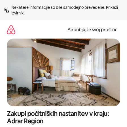
Preskoči
Nekatere informacije so bile samodejno prevedene. 
Prikaži 
na
izvirnik
vsebino
Airbnbjajte svoj prostor
Zakupi počitniških nastanitev v kraju:
Adrar Region