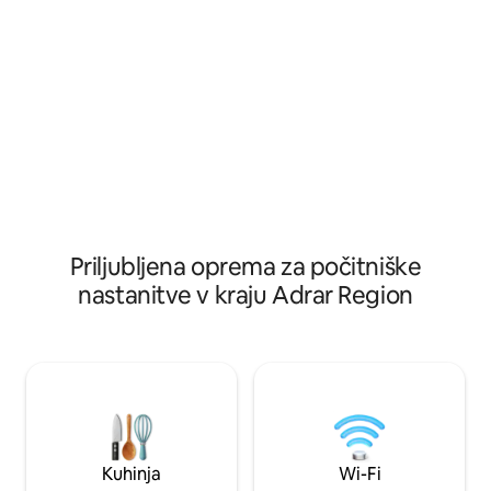
peskom: V bungalovih sta 2 ali 3
V bungalovih sta 2 
vzmetnice, mreže proti komarjem in
mreže proti komarj
vzglavniki; luč znotraj in zunaj.
znotraj in zunaj.
Priljubljena oprema za počitniške
nastanitve v kraju Adrar Region
Kuhinja
Wi-Fi