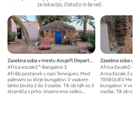
za lokacijo, čistočo in še več.
Zasebna soba v mestu Aoujeft Depart
Zasebna soba v m
ment
ment
Africa escale2 °-Bangalow 3
Africa Escale2 - b
Afriški postanek v oazi Teneguev. Med
Arica Escale 2 se n
palmami so štirje bungalovi. V vsakem
TENEGUEV Med palmami so štirje
lahko bivata 2 do 3 osebe. Tik ob njih so 3
bungalovi. V vsake
stranišča s prho. Imamo eno veliko
osebe. Tik ob njih 
dnevno sobo, oblikovano na
Imamo eno veliko
tradicionalen način s preprogami in
oblikovano na trad
blazinami, kjer se lahko sprostite ali
preprogami in blaz
zadremate. V pritličju sta ena velika hišna
sprostite ali zadrem
kuhinja in dnevna soba. Pokrajina v
ena velika hišna k
okolici je na eni strani puščava, na drugi
Pokrajina v okolici 
pa skale, spredaj pa pesek. Lahko uživate
puščava, na drugi 
v čudovitem sončnem zahodu nad
pesek. Vidite lahko