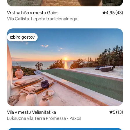
Vrstna hiša v mestu Gaios
Povprečna oce
4,95 (43)
Vila Callista. Lepota tradicionalnega.
Izbira gostov
Izbira gostov
Vila v mestu Velianitatika
Povprečna 
5 (13)
Luksuzna vila Terra Promessa - Paxos