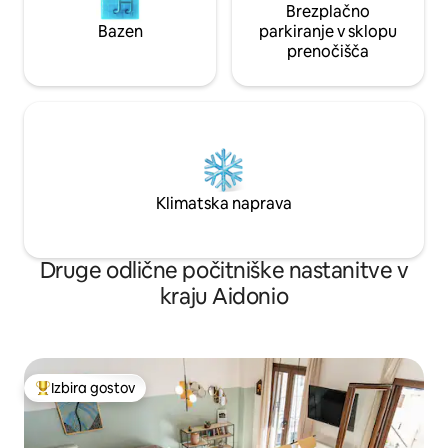
Brezplačno
Bazen
parkiranje v sklopu
prenočišča
Klimatska naprava
Druge odlične počitniške nastanitve v
kraju Aidonio
Izbira gostov
Najbolj priljubljena prenočišča z značko »Izbira gostov«