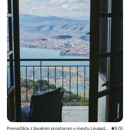
Prenočišče z bivalnim prostorom v mestu Lingiade
Povprečna
5 (5)