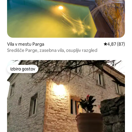
Vila v mestu Parga
Povprečna oce
4,87 (87)
Središče Parge, zasebna vila, osupljiv razgled
Izbira gostov
Izbira gostov