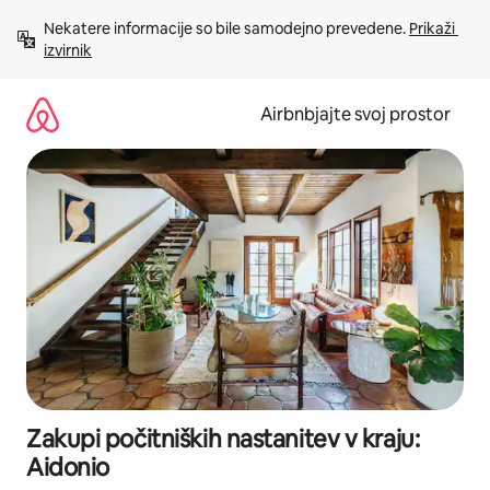
Preskoči
Nekatere informacije so bile samodejno prevedene. 
Prikaži 
na
izvirnik
vsebino
Airbnbjajte svoj prostor
Zakupi počitniških nastanitev v kraju:
Aidonio