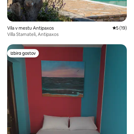
Vila v mestu Antipaxos
Povprečna 
5 (19)
Villa Stamateli, Antipaxos
Izbira gostov
Izbira gostov