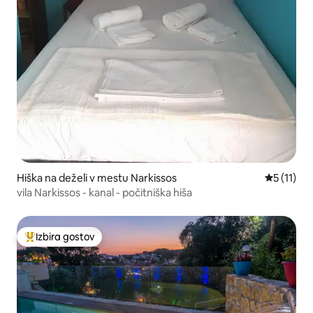
Hiška na deželi v mestu Narkissos
Povprečna 
5 (11)
vila Narkissos - kanal - počitniška hiša
Izbira gostov
Najbolj priljubljena prenočišča z značko »Izbira gostov«