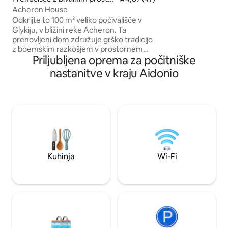
cenili zunanjo prho,
rom v mestu Glyki
Acheron House
izboljšal vzdušje. 
Odkrijte to 100 m² veliko počivališče v
osupljivem razgled
Glykiju, v bližini reke Acheron. Ta
vzhod ter osupljivi
prenovljeni dom združuje grško tradicijo
Myloi.
z boemskim razkošjem v prostornem
Priljubljena oprema za počitniške
okolju. Naravni materiali in zemeljski
odtenki ustvarjajo prizemljen butični
nastanitve v kraju Aidonio
občutek. Uživajte v velikem zasebnem
vrtu, ki je kot nalašč za počasna jutra in
popolno zasebnost. Idealno za pare ali
prijatelje, ki iščejo oddih v naravi v Epiru.
Doživite udobje in preprostost v
pristnem, dvignjenem zatočišču, kjer se
čas upočasni.
Kuhinja
Wi-Fi