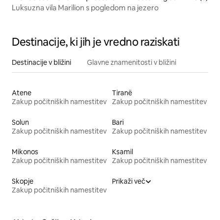
s
Luksuzna vila Marilion s pogledom na jezero
Destinacije, ki jih je vredno raziskati
Destinacije v bližini
Glavne znamenitosti v bližini
Atene
Tiranë
Zakup počitniških namestitev
Zakup počitniških namestitev
Solun
Bari
Zakup počitniških namestitev
Zakup počitniških namestitev
Mikonos
Ksamil
Zakup počitniških namestitev
Zakup počitniških namestitev
Skopje
Prikaži več
Zakup počitniških namestitev