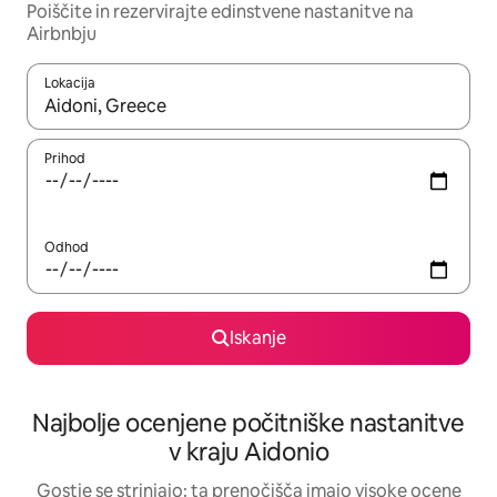
Poiščite in rezervirajte edinstvene nastanitve na
Airbnbju
Lokacija
Ko so rezultati na voljo, krmarite s puščičnima tipkama gor in dol
Prihod
Odhod
Iskanje
Najbolje ocenjene počitniške nastanitve
v kraju Aidonio
Gostje se strinjajo: ta prenočišča imajo visoke ocene