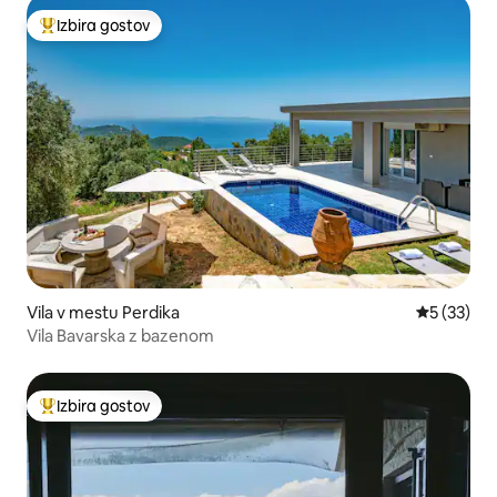
Izbira gostov
Najbolj priljubljena prenočišča z značko »Izbira gostov«
Vila v mestu Perdika
Povprečna 
5 (33)
Vila Bavarska z bazenom
Izbira gostov
Najbolj priljubljena prenočišča z značko »Izbira gostov«