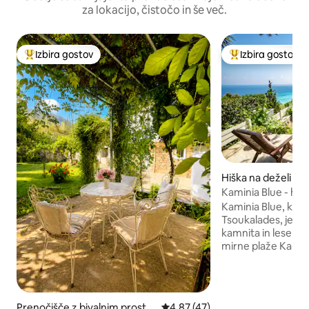
za lokacijo, čistočo in še več.
Izbira gostov
Izbira gostov
Najbolj priljubljena prenočišča z značko »Izbira gostov«
Najbolj priljublje
Hiška na deželi v 
υκαλάδες
Kaminia Blue - hiška
plaže
Kaminia Blue, ki s
Tsoukalades, je ču
kamnita in lesena h
mirne plaže Kamini
prenočišče sprejm
dvema spalnicama, udobnim raztegljivim
kavčem, popolnom
in prostorno kopal
Prenočišče z bivalnim prosto
Povprečna ocena: 4,87 od 5, št
4,87 (47)