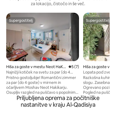
za lokacijo, čistočo in še več.
Supergostitelj
Supergostitelj
Supergostitelj
Supergostitelj
Hiša za goste v mestu Neot HaKik
Povprečna ocena: 5 od 5, š
5 (7)
Hiša za goste v m
ar
a
Najnižji kotiček na svetu za par (do 4
Lopata pod zvezda
osebe) v mirnem in varnem mošavu
kuhinja
Pristno gostoljubje! Romantični zimmer
Razkošna kuhinja.
za par (do 4 goste) v mirnem in
slogu. Zasebna in o
očarljivem Moshav Neot Hakikarju.
Ogrevano pozimi d
Osupljiv razgled na puščavo s popolnim
Pogled na puščavo
Priljubljena oprema za počitniške
mirom, bazenom in masažno kadjo za
studiu lahko pred
popolne trenutke razvajanja. Popolnoma
ustvarjalno delav
nastanitve v kraju Al-Qadisiya
opremljena kuhinja z vso potrebno
najemodajateljice
opremo. Odlična strateška lokacija: blizu
umetnica in ustvarjalka. T