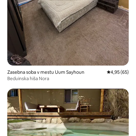
Zasebna soba v mestu Uum Sayhoun
Povprečna oce
4,95 (65)
Beduinska hiša Nora