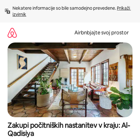
Preskoči
Nekatere informacije so bile samodejno prevedene. 
Prikaži 
na
izvirnik
vsebino
Airbnbjajte svoj prostor
Zakupi počitniških nastanitev v kraju: Al-
Qadisiya