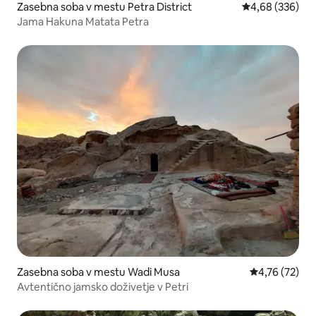
Zasebna soba v mestu Petra District
Povprečna ocena
4,68 (336)
Jama Hakuna Matata Petra
Zasebna soba v mestu Wadi Musa
Povprečna oce
4,76 (72)
Avtentično jamsko doživetje v Petri