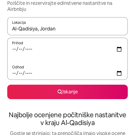
Poiščite in rezervirajte edinstvene nastanitve na
Airbnbju
Lokacija
Ko so rezultati na voljo, krmarite s puščičnima tipkama gor in dol
Prihod
Odhod
Iskanje
Najbolje ocenjene počitniške nastanitve
v kraju Al-Qadisiya
Gostje se strinjajo: ta prenočišča imajo visoke ocene