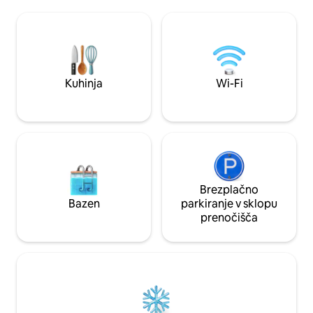
Mrtvega morja, Masade in Ein Gedija. Na
izdelkom Ido je pr
tem območju je veliko pohodniških poti
posameznike Prižgi
za vse okuse. Na lokaciji smo in vam
pogovorite. Intuici
bomo nudili strokovne osebne nasvete
omogoča zdravljen
in napotke do najboljših znamenitosti.
Sestanek z Idom tra
Zdrav zajtrk in vlaganje od kmeta na
je vnaprej dogovor
krožnik (proti doplačilu). Odklopite se od
za posameznika ali par
Kuhinja
Wi-Fi
vrveža in izkusite edinstven puščavski
sedežem v kamnolo
šarm v sanjskem bivališču! Zima je tukaj
vhod v naše goste
popolna in je kratka.
Brezplačno
Bazen
parkiranje v sklopu
prenočišča