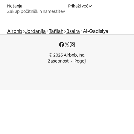
Netanja
Prikaži več
Zakup počitniških namestitev
Airbnb
Jordanija
Tafilah
Bsaira
Al-Qadisiya
© 2026 Airbnb, Inc.
Zasebnost
Pogoji