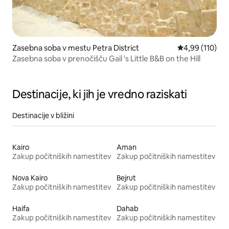
Zasebna soba v mestu Petra District
Povprečna ocen
4,99 (110)
Zasebna soba v prenočišču Gail 's Little B&B on the Hill
Destinacije, ki jih je vredno raziskati
Destinacije v bližini
Kairo
Aman
Zakup počitniških namestitev
Zakup počitniških namestitev
Nova Kairo
Bejrut
Zakup počitniških namestitev
Zakup počitniških namestitev
Haifa
Dahab
Zakup počitniških namestitev
Zakup počitniških namestitev