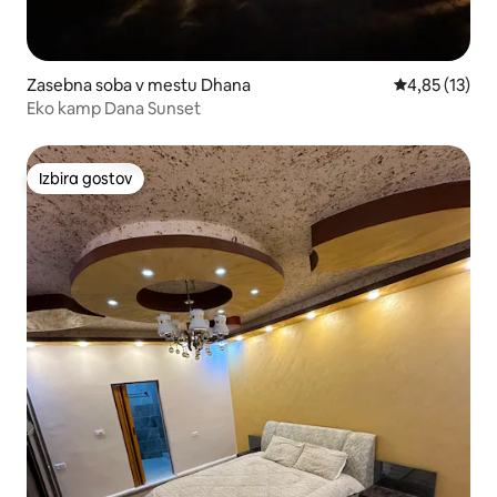
Zasebna soba v mestu Dhana
Povprečna oce
4,85 (13)
Eko kamp Dana Sunset
Izbira gostov
Izbira gostov