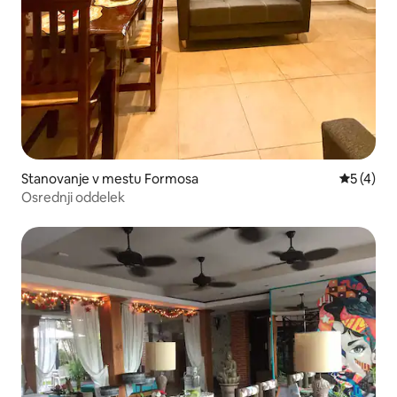
Stanovanje v mestu Formosa
Povprečna
5 (4)
Osrednji oddelek