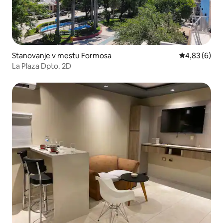
Stanovanje v mestu Formosa
Povprečna oc
4,83 (6)
La Plaza Dpto. 2D