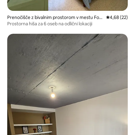
Prenočišče z bivalnim prostorom v mestu For
Povprečna oce
4,68 (22)
mosa
Prostorna hiša za 6 oseb na odlični lokaciji