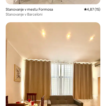
Stanovanje v mestu Formosa
Povprečna oce
4,87 (15)
Stanovanje v Barceloni