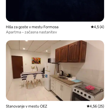
Hiša za goste v mestu Formosa
Povprečna o
4,5 (4)
Apartma – začasna nastanitev
Stanovanje v mestu OEZ
Povprečna oce
4,56 (25)