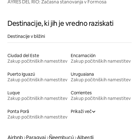
AYRES DEL RIO: Začasna stanovanja v Formosa
Destinacije, ki jih je vredno raziskati
Destinacije v bližini
Ciudad del Este
Encarnación
Zakup počitniških namestitev
Zakup počitniških namestitev
Puerto Iguazú
Uruguaiana
Zakup počitniških namestitev
Zakup počitniških namestitev
Luque
Corrientes
Zakup počitniških namestitev
Zakup počitniških namestitev
Ponta Porã
Prikaži več
Zakup počitniških namestitev
Airbnb
Paragvaj
Ñeembucú
Alberdi