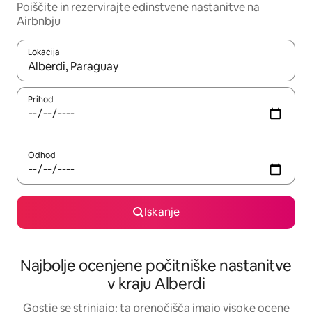
Poiščite in rezervirajte edinstvene nastanitve na
Airbnbju
Lokacija
Ko so rezultati na voljo, krmarite s puščičnima tipkama gor in dol
Prihod
Odhod
Iskanje
Najbolje ocenjene počitniške nastanitve
v kraju Alberdi
Gostje se strinjajo: ta prenočišča imajo visoke ocene