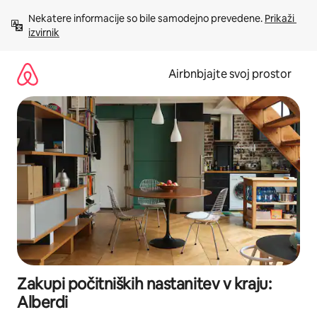
Preskoči
Nekatere informacije so bile samodejno prevedene. 
Prikaži 
na
izvirnik
vsebino
Airbnbjajte svoj prostor
Zakupi počitniških nastanitev v kraju:
Alberdi