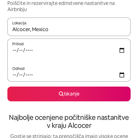
Poiščite in rezervirajte edinstvene nastanitve na
Airbnbju
Lokacija
Ko so rezultati na voljo, krmarite s puščičnima tipkama gor in dol
Prihod
Odhod
Iskanje
Najbolje ocenjene počitniške nastanitve
v kraju Alcocer
Gostje se strinjajo: ta prenočišča imajo visoke ocene