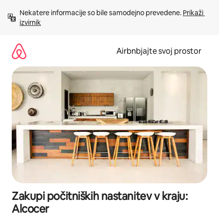
Preskoči
Nekatere informacije so bile samodejno prevedene. 
Prikaži 
na
izvirnik
vsebino
Airbnbjajte svoj prostor
Zakupi počitniških nastanitev v kraju:
Alcocer