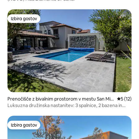
Izbira gostov
Izbira gostov
Prenočišče z bivalnim prostorom v mestu San Mig
Povprečna 
5 (12)
uel de Allende
Luksuzna družinska nastanitev: 3 spalnice, 2 bazena in
brezplačen prevoz
Izbira gostov
Izbira gostov