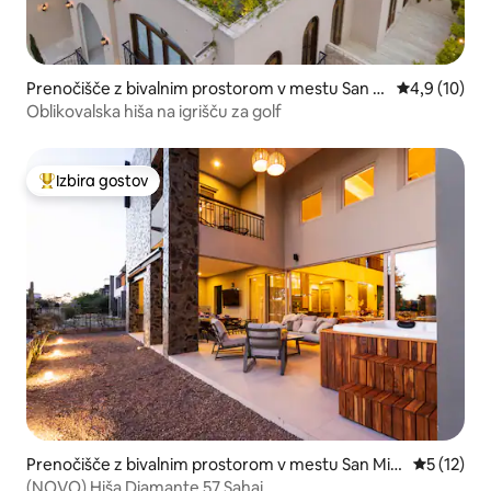
Prenočišče z bivalnim prostorom v mestu San M
Povprečna oc
4,9 (10)
iguel de Allende
Oblikovalska hiša na igrišču za golf
Izbira gostov
Najbolj priljubljena prenočišča z značko »Izbira gostov«
Prenočišče z bivalnim prostorom v mestu San Mig
Povprečna 
5 (12)
uel de Allende
(NOVO) Hiša Diamante 57 Sahai