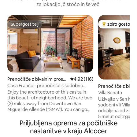
za lokacijo, čistočo in še več.
Supergostitelj
Izbira gostov
Supergostitelj
Najbolj priljublje
Prenočišče z bivalnim prosto
Povprečna ocena: 4,92 od 5, št.
4,92 (116)
rom v mestu San Miguel de
Casa Franco - prenočišče s sodobno
Prenočišče z bival
Allende
arhitekturo in klimatsko napravo
rom v mestu San M
Enjoy the architecture of this casita in
Villa Sonata
Allende
this beautiful neighborhood. We are two
Uživajte v San Mig
(2) miles away from Downtown San
sodobni vili Villa S
Miguel de Allende (“SMA”). You can go
oddaljena od zgod
and explore SMA during the day and
5 minut od trga Plaz
come to relax in this quiet
Priljubljena oprema za počitniške
stop 🛡️ varnost z
neighborhood. You will surely be able to
Hiter in enostaven
nastanitve v kraju Alcocer
disconnect and relax. There are several
🍴 Opremljena kuhi