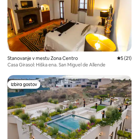
Stanovanje v mestu Zona Centro
Povprečna 
5 (21)
Casa Girasol: Hiška ena. San Miguel de Allende
Izbira gostov
Izbira gostov