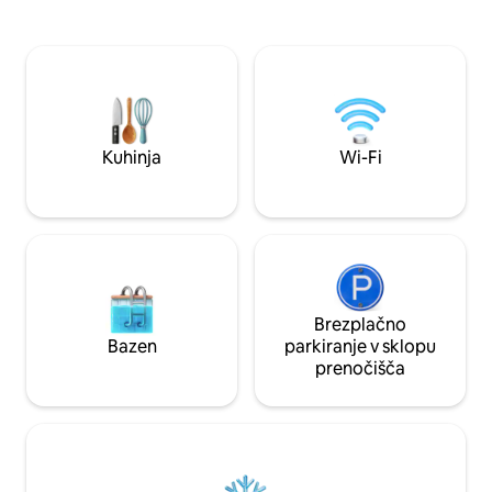
parks close by for nice early morning
vaše obroke 🚗 Br
walks. We have free parking right
največ 3 avtomobil
outside the property. It is a very safe
Wi-Fi 📺 3 pametni 
residential area. On Saturdays, there is a
vključenim Netflixom Udoben, va
local farmer’s market within a few
dobro lociran pros
blocks.
skupine ali počitek
Kuhinja
Wi-Fi
Brezplačno
Bazen
parkiranje v sklopu
prenočišča