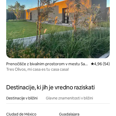
Prenočišče z bivalnim prostorom v mestu San
Povprečna oce
4,96 (54)
Miguel de Allende
Tres Olivos, mi casa es tu casa casa!
Destinacije, ki jih je vredno raziskati
Destinacije v bližini
Glavne znamenitosti v bližini
Ciudad de México
Guadalajara