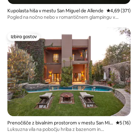
Kupolasta hiša v mestu San Miguel de Allende
Povprečna ocen
4,69 (371)
Pogled na nočno nebo v romantičnem glampingu v
mehurčku
Izbira gostov
Izbira gostov
Prenočišče z bivalnim prostorom v mestu San Mig
Povprečna 
5 (16)
uel de Allende
Luksuzna vila na pobočju hriba z bazenom in
panoramskim razgledom