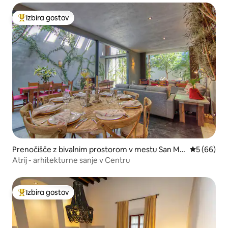
Izbira gostov
Najbolj priljubljena prenočišča z značko »Izbira gostov«
Prenočišče z bivalnim prostorom v mestu San Mig
Povprečna 
5 (66)
uel de Allende
Atrij - arhitekturne sanje v Centru
Izbira gostov
Najbolj priljubljena prenočišča z značko »Izbira gostov«