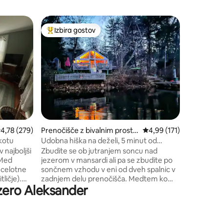
Hiška na 
Izbira gostov
Izbir
Najbolj priljubljena prenočišča z značko »Izbira gostov
Najbolj 
mpson
Mirna hiš
Čudovit 
Pobegnit
hiško na 
Quaddick 
sprostite
stran od 
Hartforda
počitnice
medtem k
in preživ
ovprečna ocena: 4,78 od 5, št. mnenj: 279
4,78 (279)
Prenočišče z bivalnim prosto
Povprečna ocena: 4,99 
4,99 (171)
ognjišču
rom v mestu Coventry
glede na t
kotu
Udobna hiška na deželi, 5 minut od
sproščate
UCONNA
v najboljši
Zbudite se ob jutranjem soncu nad
kilometr
jezerom v mansardi ali pa se zbudite po
sprostili 
 celotne
sončnem vzhodu v eni od dveh spalnic v
zadnjem delu prenočišča. Medtem ko
ezero Aleksander
du na
uživate v jutranji kavi ali čaju, lahko z bar
innebaug,
pulta z odprtim robom, ki gleda na vodo,
m knjige.
uživate v pogledu na jezero in opazujete
na s
labode, orle plešince in modre čaplje. Po