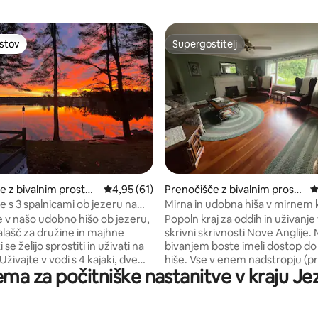
ostov
Supergostitelj
ostov
Supergostitelj
d 5, št. mnenj: 245
e z bivalnim prostor
Povprečna ocena: 4,95 od 5, št. mnenj: 61
4,95 (61)
Prenočišče z bivalnim prosto
P
 Killingly
rom v mestu Putnam
e s 3 spalnicami ob jezeru na
Mirna in udobna hiša v mirnem 
's Lakeu
 v našo udobno hišo ob jezeru,
Popoln kraj za oddih in uživanje 
nalašč za družine in majhne
skrivni skrivnosti Nove Anglije. Med
 se želijo sprostiti in uživati na
bivanjem boste imeli dostop do
hiše. Vse v enem nadstropju (pritličje).
rema za počitniške nastanitve v kraju J
a veslanje, kanujem in
Uživajte v sproščujočem razgle
- vse je na voljo za vašo
polje, rdeč skedenj in reko Qu
Raziščite območje na več
medtem ko se skrivate z branje
i pa se zabavajte z ribolovom ali
Podeželska kuhinja je opremlje