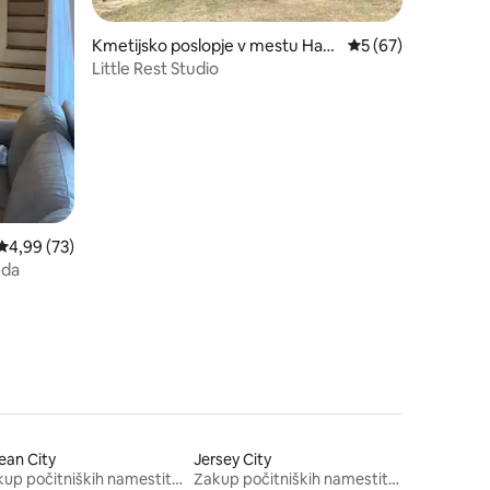
Kmetijsko poslopje v mestu Ham
Povprečna ocena: 5
5 (67)
pton
Little Rest Studio
Povprečna ocena: 4,99 od 5, št. mnenj: 73
4,99 (73)
zda
ean City
Jersey City
Zakup počitniških namestitev
Zakup počitniških namestitev