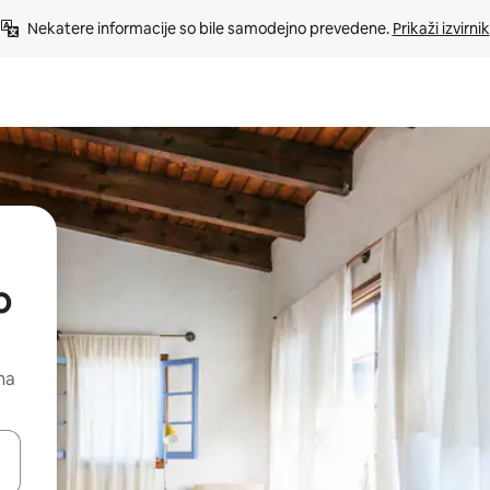
Nekatere informacije so bile samodejno prevedene. 
Prikaži izvirnik
o
na
kama gor in dol ali pa raziskujte z dotikom ali podrsljajem.