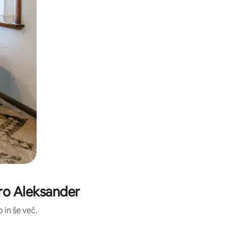
ero Aleksander
 in še več.