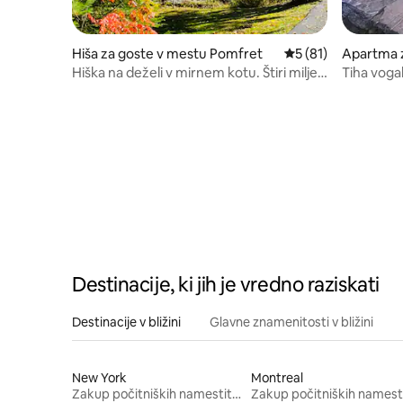
Hiša za goste v mestu Pomfret
Povprečna ocena: 5 
5 (81)
Apartma z
mfret
Hiška na deželi v mirnem kotu. Štiri milje
Tiha voga
od mesta.
Destinacije, ki jih je vredno raziskati
Destinacije v bližini
Glavne znamenitosti v bližini
New York
Montreal
Zakup počitniških namestitev