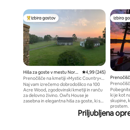
Izbira gostov
Izbira g
Najbolj priljubljena prenočišča z značko »Izbira gostov«
Izbira g
Hiša za goste v mestu North
Povprečna ocena: 4,99 o
4,99 (245)
Prenočišč
Stonington
Prenočišče na kmetiji »Mystic Country«
om v mestu
Prenočišč
na 100 hektarjih lesa
Naj vam izrečemo dobrodošlico na 100
Alexander
Pobegnite
Acre Wood, zgodovinski kmetiji in ranču
ki je kot 
za delovno živino. Owl's House je
skupine, ki
zasebna in elegantna hiša za goste, ki se
prostem. Uživajte v vodi s 4 kajaki, dvema
nahaja med drevesi in vrtom ter ponuja
Priljubljena op
deskama z
180-stopinjski razgled. Naša kmetijska
pedalinom 
trgovina je opremljena z lastno govedino
uporabo. 
TX Longhorn, piščancem in jajci,
kolesih al
vzrejenim na pašnikih, ter z lokalnimi