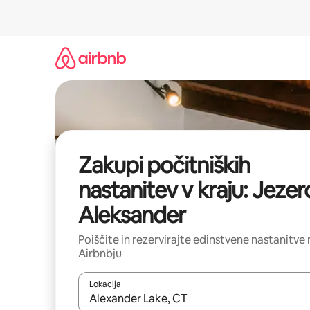
Preskoči
na
vsebino
Zakupi počitniških
nastanitev v kraju: Jezer
Aleksander
Poiščite in rezervirajte edinstvene nastanitve 
Airbnbju
Lokacija
Ko so rezultati na voljo, krmarite s puščičnima tip