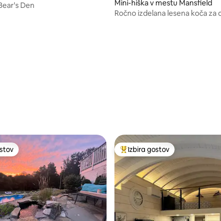
Mini-hiška v mestu Mansfield
tu Brooklyn
Bear's Den
Ročno izdelana lesena koča za 
od 5, št. mnenj: 14
ostov
Izbira gostov
ostov
Najbolj priljubljena prenočišča 