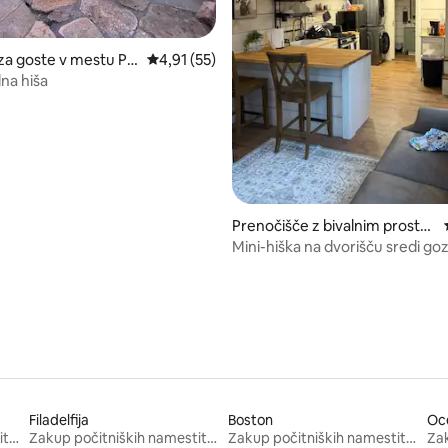
od 5, št. mnenj: 81
a goste v mestu Po
Povprečna ocena: 4,91 od 5, št. mnenj: 55
4,91 (55)
lna hiša
Prenočišče z bivalnim prostor
om v mestu Tolland
Mini-hiška na dvorišču sredi go
Filadelfija
Boston
Oc
Zakup počitniških namestitev
Zakup počitniških namestitev
Zakup počitniških namestitev