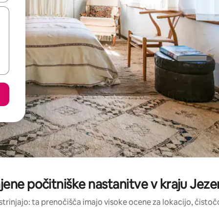
jene počitniške nastanitve v kraju Jez
strinjajo: ta prenočišča imajo visoke ocene za lokacijo, čistočo