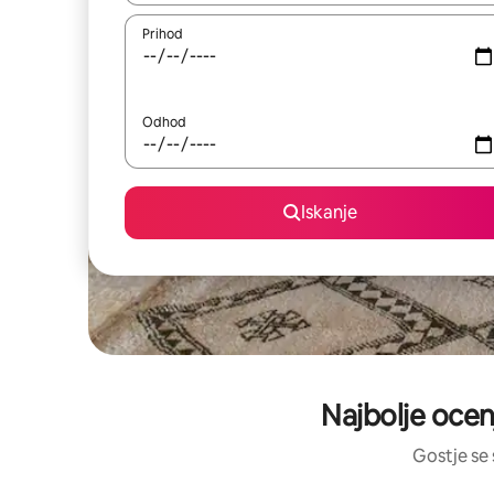
Prihod
Odhod
Iskanje
Najbolje ocen
Gostje se 