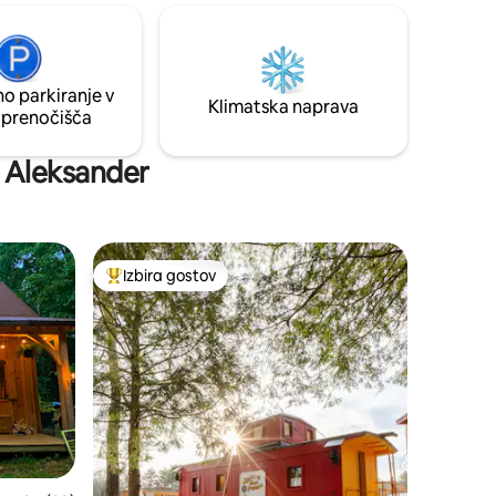
ečico,
pohodu po poteh, vožnji s kajakom po
om za
jezeru v ohranjevalno zemljišče ali
ribolova izven pomola se sprostite v
ica, nočno
masažni kadi. Ko sonce zahaja nad
o parkiranje v
ddaljeno 4
drevesi, se crkljajte na kavču z dobro
Klimatska naprava
 prenočišča
knjigo in pazite na sove.
o Aleksander
Izbira gostov
z značko »Izbira gostov«
Najbolj priljubljena prenočišča z značko »Izbira gostov