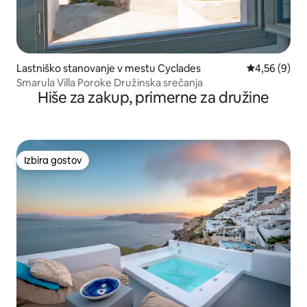
Lastniško stanovanje v mestu Cyclades
Povprečna oc
4,56 (9)
Smarula Villa Poroke Družinska srečanja
Hiše za zakup, primerne za družine
Izbira gostov
Izbira gostov