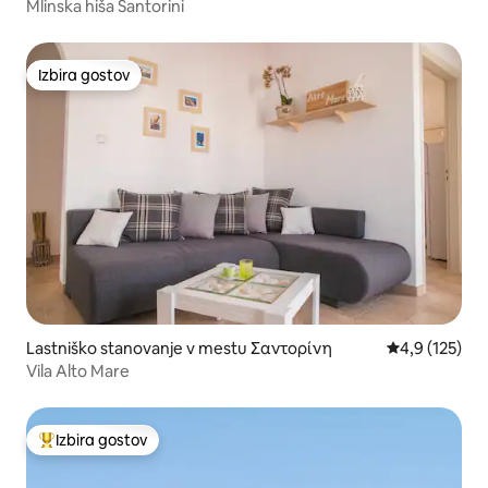
Mlinska hiša Santorini
Izbira gostov
Izbira gostov
Lastniško stanovanje v mestu Σαντορίνη
Povprečna oce
4,9 (125)
Vila Alto Mare
Izbira gostov
Najbolj priljubljena prenočišča z značko »Izbira gostov«