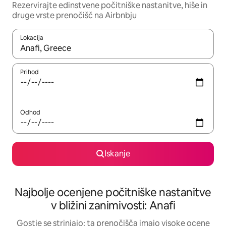
Rezervirajte edinstvene počitniške nastanitve, hiše in
druge vrste prenočišč na Airbnbju
Lokacija
Ko so rezultati na voljo, krmarite s puščičnima tipkama gor in dol
Prihod
Odhod
Iskanje
Najbolje ocenjene počitniške nastanitve
v bližini zanimivosti: Anafi
Gostje se strinjajo: ta prenočišča imajo visoke ocene