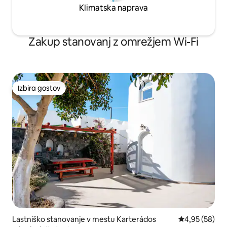
Klimatska naprava
Zakup stanovanj z omrežjem Wi-Fi
Izbira gostov
Izbira gostov
Lastniško stanovanje v mestu Karterádos
Povprečna oce
4,95 (58)