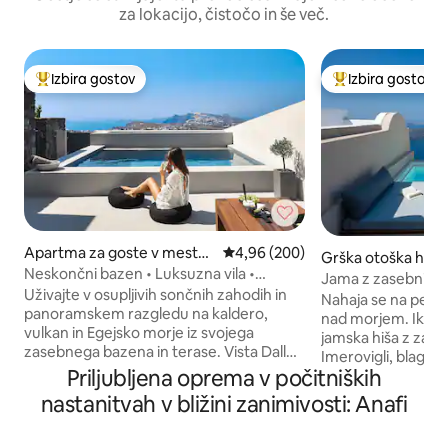
za lokacijo, čistočo in še več.
Izbira gostov
Izbira gostov
Najbolj priljubljena prenočišča z značko »Izbira gostov«
Najbolj priljublje
Apartma za goste v mestu
Povprečna ocena: 4,96 od 5, št. 
4,96 (200)
Grška otoška hiša
Pyrgos Kallistis
Neskončni bazen • Luksuzna vila •
ovigli
Jama z zasebnim 
Pogled na morje
Uživajte v osupljivih sončnih zahodih in
Nahaja se na pečin
panoramskem razgledu na kaldero,
nad morjem. Ikia Kr
vulkan in Egejsko morje iz svojega
jamska hiša z zase
zasebnega bazena in terase. Vista Dall
Imerovigli, blagosl
Alto se nahaja v Pyrgosu in združuje
Priljubljena oprema v počitniških
razgledom na Calde
zasebnost, udobje in enostaven dostop
za odkrivanje celo
nastanitvah v bližini zanimivosti: Anafi
do vsakega kotička Santorinija. Vila ima 2
Popolnoma prenovlj
udobni spalnici, 2 sodobni kopalnici,
mestne hiše, eleg
popolnoma opremljeno kuhinjo ter