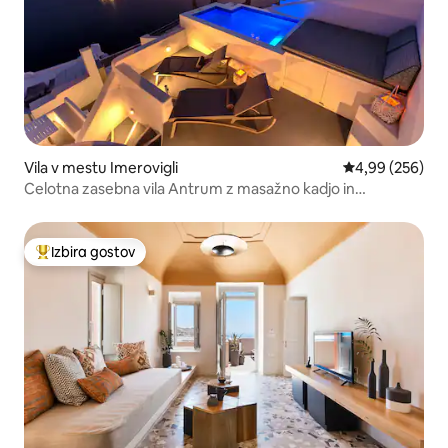
Vila v mestu Imerovigli
Povprečna ocena
4,99 (256)
Celotna zasebna vila Antrum z masažno kadjo in
pogledom na sončni zahod
Izbira gostov
Najbolj priljubljena prenočišča z značko »Izbira gostov«