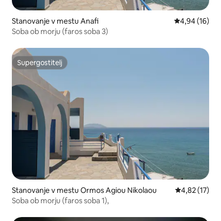
Stanovanje v mestu Anafi
Povprečna oce
4,94 (16)
Soba ob morju (faros soba 3)
Supergostitelj
Supergostitelj
Stanovanje v mestu Ormos Agiou Nikolaou
Povprečna oce
4,82 (17)
Soba ob morju (faros soba 1),