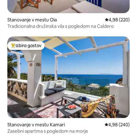
Stanovanje v mestu Oia
Povprečna ocena
4,98 (220)
Tradicionalna družinska vila s pogledom na Caldero
Izbira gostov
Najbolj priljubljena prenočišča z značko »Izbira gostov«
Stanovanje v mestu Kamari
Povprečna ocena
4,98 (240)
Zasebni apartma s pogledom na morje