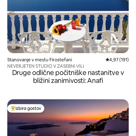
Stanovanje v mestu Firostefani
Povprečna ocen
4,97 (191)
NEVERJETEN STUDIO V ZASEBNI VILI
Druge odlične počitniške nastanitve v
bližini zanimivosti: Anafi
Izbira gostov
Najbolj priljubljena prenočišča z značko »Izbira gostov«