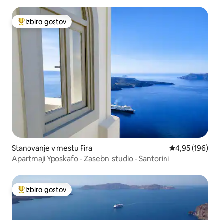
Izbira gostov
Najbolj priljubljena prenočišča z značko »Izbira gostov«
Stanovanje v mestu Fira
Povprečna ocen
4,95 (196)
Apartmaji Yposkafo - Zasebni studio - Santorini
Izbira gostov
Najbolj priljubljena prenočišča z značko »Izbira gostov«