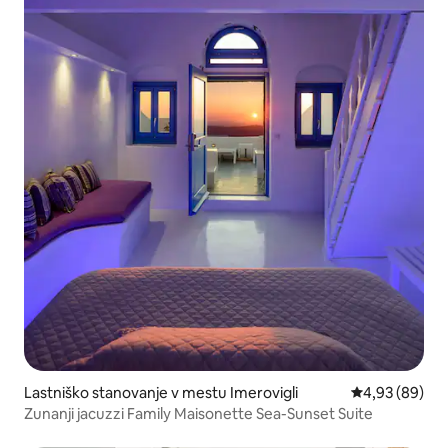
Lastniško stanovanje v mestu Imerovigli
Povprečna oce
4,93 (89)
Zunanji jacuzzi Family Maisonette Sea-Sunset Suite