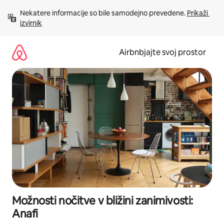
Preskoči
Nekatere informacije so bile samodejno prevedene. 
Prikaži 
na
izvirnik
vsebino
Airbnbjajte svoj prostor
Možnosti nočitve v bližini zanimivosti:
Anafi