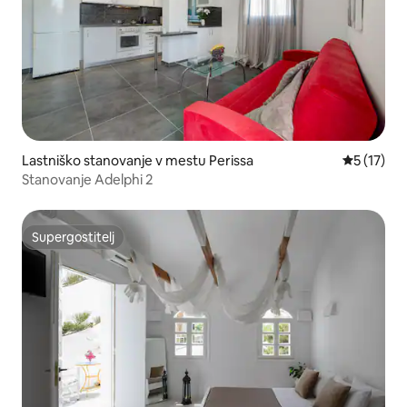
Lastniško stanovanje v mestu Perissa
Povprečna 
5 (17)
Stanovanje Adelphi 2
Supergostitelj
Supergostitelj