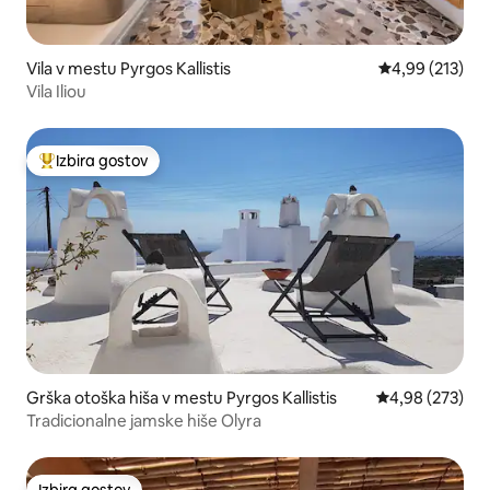
Vila v mestu Pyrgos Kallistis
Povprečna ocen
4,99 (213)
Vila Iliou
Izbira gostov
Najbolj priljubljena prenočišča z značko »Izbira gostov«
Grška otoška hiša v mestu Pyrgos Kallistis
Povprečna ocen
4,98 (273)
Tradicionalne jamske hiše Olyra
Izbira gostov