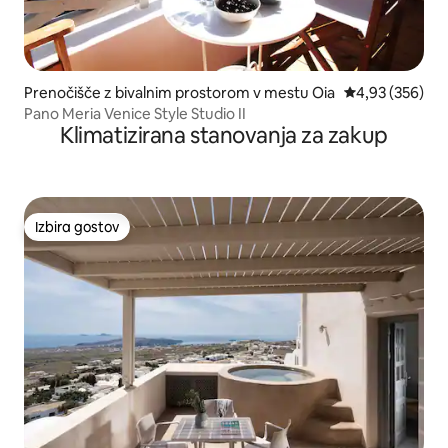
Prenočišče z bivalnim prostorom v mestu Oia
Povprečna ocen
4,93 (356)
Pano Meria Venice Style Studio II
Klimatizirana stanovanja za zakup
Izbira gostov
Izbira gostov