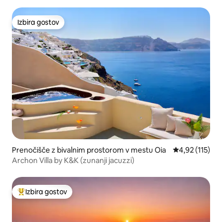
Izbira gostov
Izbira gostov
Prenočišče z bivalnim prostorom v mestu Oia
Povprečna ocen
4,92 (115)
Archon Villa by K&K (zunanji jacuzzi)
Izbira gostov
Najbolj priljubljena prenočišča z značko »Izbira gostov«