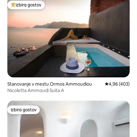
Izbira gostov
Najbolj priljubljena prenočišča z značko »Izbira gostov«
Stanovanje v mestu Ormos Ammoudiou
Povprečna ocen
4,96 (403)
Nicoletta Ammoudi Suita A
Izbira gostov
Izbira gostov