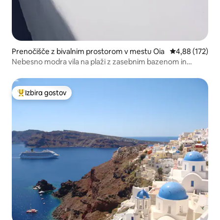
Prenočišče z bivalnim prostorom v mestu Oia
Povprečna ocen
4,88 (172)
Nebesno modra vila na plaži z zasebnim bazenom in
razgledom na sončni zahod
Izbira gostov
Najbolj priljubljena prenočišča z značko »Izbira gostov«