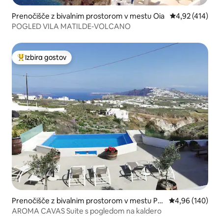
Prenočišče z bivalnim prostorom v mestu Oia
Povprečna ocen
4,92 (414)
POGLED VILA MATILDE-VOLCANO
Izbira gostov
Najbolj priljubljena prenočišča z značko »Izbira gostov«
Prenočišče z bivalnim prostorom v mestu Pyr
Povprečna ocen
4,96 (140)
gos Kallistis
AROMA CAVAS Suite s pogledom na kaldero