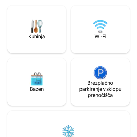
stavba v celoti za
prostorne notranje in zunanje bivalne
arhitekturo in trad
prostore. Uživajte v brezplačni dostavi
hkrati pa okusno z
zajtrka in vsakodnevnem čiščenju,
izdelano pohištvo 
medtem ko se sproščate ob zasebnem
ponuja obilen pros
bazenu in uživate v razgledu na sončni
zaprtih prostorih.
zahod.
Kuhinja
Wi-Fi
Brezplačno
Bazen
parkiranje v sklopu
prenočišča