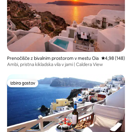
Prenočišče z bivalnim prostorom v mestu Oia
Povprečna ocen
4,98 (148)
Ambi, pristna kikladska vila v jami | Caldera View
Izbira gostov
Izbira gostov