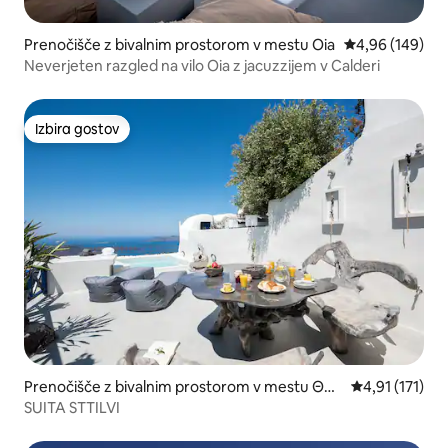
Prenočišče z bivalnim prostorom v mestu Oia
Povprečna ocen
4,96 (149)
Neverjeten razgled na vilo Oia z jacuzzijem v Calderi
Izbira gostov
Izbira gostov
Prenočišče z bivalnim prostorom v mestu Θήρ
Povprečna ocen
4,91 (171)
α
SUITA STTILVI