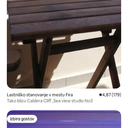
Lastniško stanovanje v mestu Fira
Povprečna ocen
4,87 (179)
Tako blizu Caldera Cliff ,Sea view studio No3
Izbira gostov
Izbira gostov