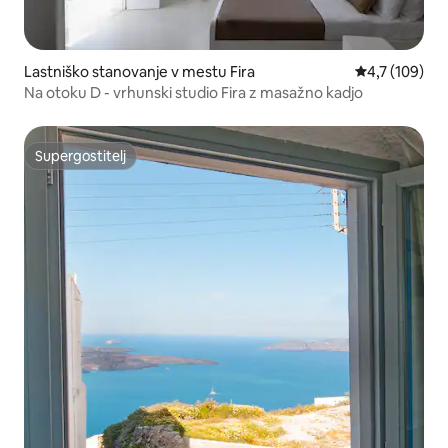
Lastniško stanovanje v mestu Fira
Povprečna oce
4,7 (109)
Na otoku D - vrhunski studio Fira z masažno kadjo
Supergostitelj
Supergostitelj