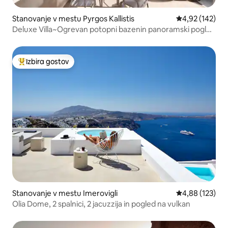
Stanovanje v mestu Pyrgos Kallistis
Povprečna ocen
4,92 (142)
Deluxe Villa~Ogrevan potopni bazenin panoramski pogled
na morje
Izbira gostov
Najbolj priljubljena prenočišča z značko »Izbira gostov«
Stanovanje v mestu Imerovigli
Povprečna ocen
4,88 (123)
Olia Dome, 2 spalnici, 2 jacuzzija in pogled na vulkan