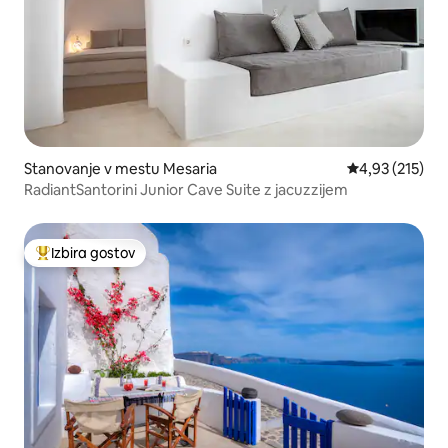
Stanovanje v mestu Mesaria
Povprečna ocen
4,93 (215)
RadiantSantorini Junior Cave Suite z jacuzzijem
Izbira gostov
Najbolj priljubljena prenočišča z značko »Izbira gostov«