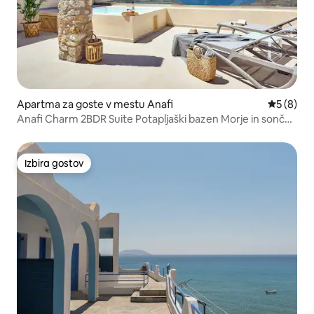
Apartma za goste v mestu Anafi
Povprečna
5 (8)
Anafi Charm 2BDR Suite Potapljaški bazen Morje in sončni
zahod 5p
Izbira gostov
Izbira gostov