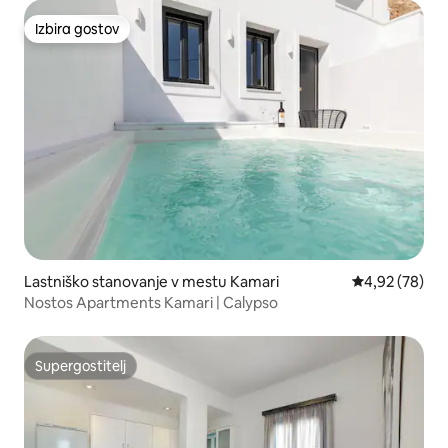
Izbira gostov
Izbira gostov
Lastniško stanovanje v mestu Kamari
Povprečna oce
4,92 (78)
Nostos Apartments Kamari | Calypso
Supergostitelj
Supergostitelj