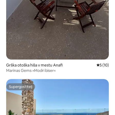
Grška otoška hiša v mestu Anafi
Povprečna 
5 (10)
Marinas Gems »Modri biser«
Supergostitelj
Supergostitelj