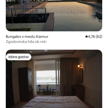
Bungalov v mestu Kannur
Povprečna oce
4,76 (62)
Zgodovinska hiša ob reki
Izbira gostov
Izbira gostov