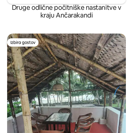
Druge odlične počitniške nastanitve v
kraju Ančarakandi
Izbira gostov
Izbira gostov