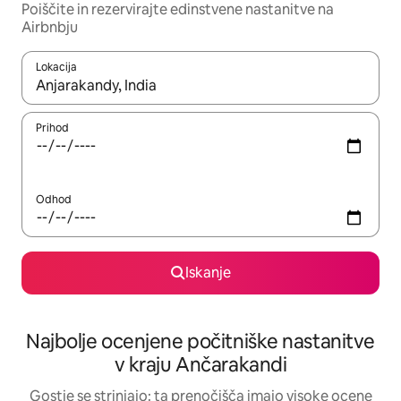
Poiščite in rezervirajte edinstvene nastanitve na
Airbnbju
Lokacija
Ko so rezultati na voljo, krmarite s puščičnima tipkama gor in dol
Prihod
Odhod
Iskanje
Najbolje ocenjene počitniške nastanitve
v kraju Ančarakandi
Gostje se strinjajo: ta prenočišča imajo visoke ocene