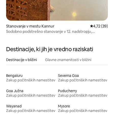
Stanovanje v mestu Kannur
Povprečna oce
4,72 (39)
Sodobno podstrešno stanovanje v 12. nadstropju,
obrnjeno proti morju
Destinacije, ki jih je vredno raziskati
Destinacije v bližini
Glavne znamenitosti v bližini
Bengaluru
Severna Goa
Zakup počitniških namestitev
Zakup počitniških namestitev
Goa Južna
Puducherry
Zakup počitniških namestitev
Zakup počitniških namestitev
Wayanad
Mysore
Zakup počitniških namestitev
Zakup počitniških namestitev