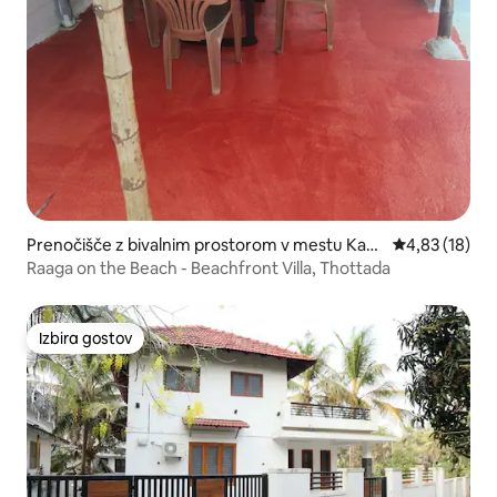
Prenočišče z bivalnim prostorom v mestu Kan
Povprečna oce
4,83 (18)
nur
Raaga on the Beach - Beachfront Villa, Thottada
Izbira gostov
Izbira gostov