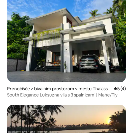
Prenočišče z bivalnim prostorom v mestu Thalasse
Povprečna
5 (4)
ry
South Elegance Luksuzna vila s 3 spalnicami | Mahe/Tly