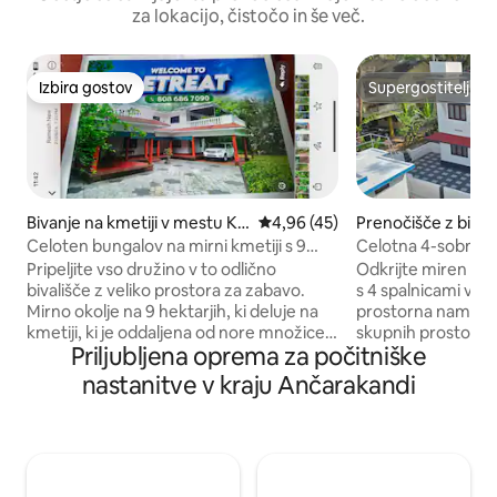
za lokacijo, čistočo in še več.
Izbira gostov
Supergostitelj
Izbira gostov
Supergostitelj
Bivanje na kmetiji v mestu Ka
Povprečna ocena: 4,96 od 5, št
4,96 (45)
Prenočišče z bival
nnur
om v mestu Kadac
Celoten bungalov na mirni kmetiji s 9
Celotna 4-sobna vi
hektarji KDT Gold
Pripeljite vso družino v to odlično
Odkrijte miren oddi
bivališče z veliko prostora za zabavo.
s 4 spalnicami v Ka
Mirno okolje na 9 hektarjih, ki deluje na
prostorna namesti
kmetiji, ki je oddaljena od nore množice,
skupnih prostorov 
Priljubljena oprema za počitniške
vendar 10 km od letališča, 19 km od
ki so kot nalašč za 
postaje, 15 minut do letališča 30 minut
klimatiziranimi so
nastanitve v kraju Ančarakandi
vožnje po plaži, 2 uri vožnje coorg,
vsaka kopalnico (t
Wayanad ,turistične znamenitosti .
eno stranišče v ind
Osebje, ki je na voljo na kraju samem, da
idealen za pare, m
se odzove na vaše potrebe, vključno s
skupine. Uživajte v
kuhanjem, če je to potrebno, so v bližini
miru v tem očarlj