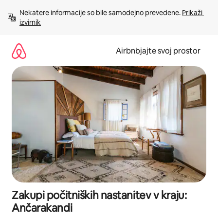
Preskoči
Nekatere informacije so bile samodejno prevedene. 
Prikaži 
na
izvirnik
vsebino
Airbnbjajte svoj prostor
Zakupi počitniških nastanitev v kraju:
Ančarakandi