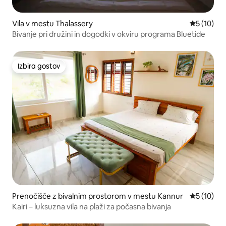
Vila v mestu Thalassery
Povprečna 
5 (10)
Bivanje pri družini in dogodki v okviru programa Bluetide
Izbira gostov
Izbira gostov
Prenočišče z bivalnim prostorom v mestu Kannur
Povprečna 
5 (10)
Kairi – luksuzna vila na plaži za počasna bivanja