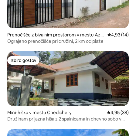
Prenočišče z bivalnim prostorom v mestu Azhi
Povprečna oce
4,93 (14)
kode
Ograjeno prenočišče pri družini, 2 km od plaže
Izbira gostov
Izbira gostov
Mini-hiška v mestu Chedichery
Povprečna oce
4,95 (38)
Družinam prijazna hiša z 2 spalnicama in dnevno sobo v
bližini templja