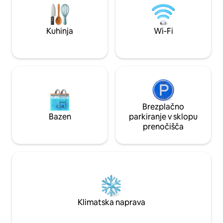
lokalni hoteli in trgovine. Idealno za
stanovanju, zaradi
organizacijo majhnih družinskih srečanj,
v Kannurju nepoz
majhnih poslovnih zasebnih funkcij .
Nastanitev do 22.
Kuhinja
Wi-Fi
Brezplačno
Bazen
parkiranje v sklopu
prenočišča
Klimatska naprava