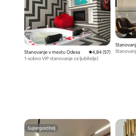
Stanovan
k Raion
Stanovanj
Stanovanje v mestu Odesa
Povprečna ocena: 4,84 
4,84 (57)
1-sobno VIP stanovanje za ljubitelje)
Supergostitelj
Supergostitelj