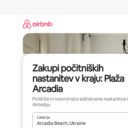
Preskoči
na
vsebino
Zakupi počitniških
nastanitev v kraju: Plaža
Arcadia
Poiščite in rezervirajte edinstvene nastanitve 
Airbnbju
Lokacija
Ko so rezultati na voljo, krmarite s puščičnima tip