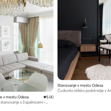
 od 5, št. mnenj: 3
Stanovanje v mestu Odesa
Čudovito stilsko podstrešje v Ar
je v mestu Odesa
Povprečna ocena: 5 od 5, št. mnenj: 4
5 (4)
stanovanje s 3 spalnicami •
a morje • GreenWood