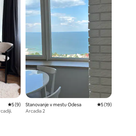
Povprečna ocena: 5 od 5, št. mnenj: 9
5 (9)
Stanovanje v mestu Odesa
Povprečna ocena: 5
5 (19)
cadiji.
Arcadia 2