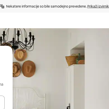
Nekatere informacije so bile samodejno prevedene. 
Prikaži izvirnik
na
kama gor in dol ali pa raziskujte z dotikom ali podrsljajem.