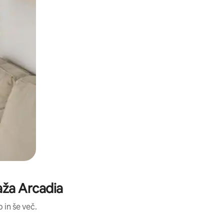
aža Arcadia
 in še več.