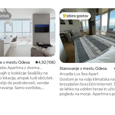
titelj
Izbira gostov
titelj
Najbolj priljubljena prenočišča 
je v mestu Odesa
Povprečna ocena: 4,92 od 5, št. mnenj: 106
4,92 (106)
 nebo Apartma z dvema
d 5, št. mnenj: 201
Stanovanje v mestu Odesa
ma
ajih iz kolekcije Sea&Sky ne
Arcadia Lux Sea Apart
o lokacija, ampak tudi občutek.
Gostom je na voljo klimatska na
stjo do podrobnosti, vendar
brezplačen brezžični internet. 
iravanja. Samo svetloba,
se lahko na udobni terasi in uži
 obzorje se raztapljajo v morje.
pogledu na morje. Apartma s površino 34
 v 18. nadstropju
kvadratnih metrov ima popoln
skega kompleksa »9 Pearl«, na
opremljeno kuhinjo z mikroval
varju 60a. Minimalistična
pečico, dnevni prostor, TV z ra
, ki ne vsiljuje, ampak sprošča.
zaslonom, kopalnico z pralnim s