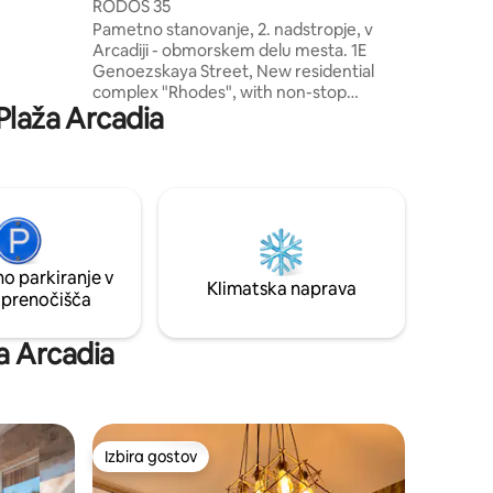
RODOS 35
adilnik,
Pametno stanovanje, 2. nadstropje, v
a voljo
Arcadiji - obmorskem delu mesta. 1E
mpleksa so
Genoezskaya Street, New residential
ruge
complex "Rhodes", with non-stop
permarket.
 Plaža Arcadia
security. V pritličju stanovanjskega
kompleksa se nahaja nakupovalno
središče »Rodos«, ki se iz nadstropja z
dvigalom spušča do nakupovalnega
središča. Na podzemnem parkirišču je
zaklonišče. 15 minut hoje do morja in plaž
Arcadia, havajskega vodnega parka, kina
Gagarinplaz, veliko kavarn, restavracij, 3
o parkiranje v
nakupovalnih centrov, supermarketov,
Klimatska naprava
 prenočišča
sinergijskega fitnesa.
ža Arcadia
Izbira gostov
Izbira gostov