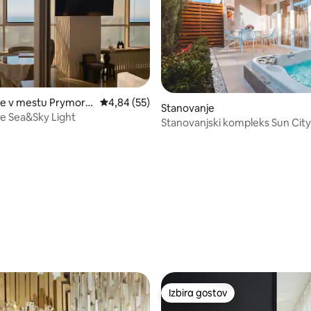
je v mestu Prymors
Povprečna ocena: 4,84 od 5, št. mnenj: 55
4,84 (55)
Stanovanje
e Sea&Sky Light
od 5, št. mnenj: 57
Stanovanjski kompleks Sun City
Izbira gostov
Izbira gostov