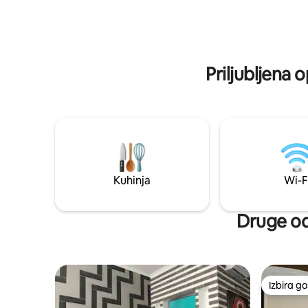
Zasnova je
aparati Bosch/Liebherr. Spalnica ima
ohranja v
veliko posteljo 180*200 V stanovanju sta 2
Ki so tuka
veliki omari za oblačila in prostor za
dovolj, da
shranjevanje kovčkov. Samsung 50" TV,
svojem biv
Smart TV, aplikacija Netflix je aktivna.
Priljubljena 
Kavni aparat Nespresso.
Kuhinja
Wi-F
Druge odl
Izbira g
Izbira g