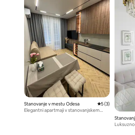
Stanovanje v mestu Odesa
Povprečna ocena: 5
5 (3)
Elegantni apartmaji v stanovanjskem
kompleksu "Atmosfera" v bližini Arkadije
Stanovan
Luksuzno 
Pogled n