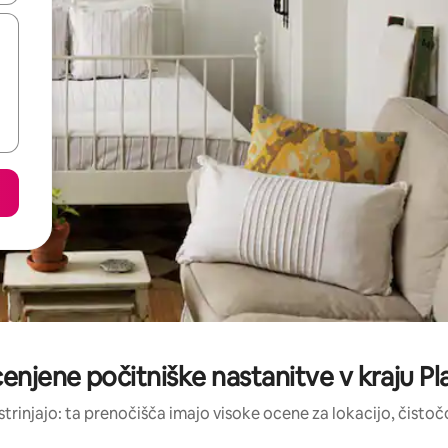
cenjene počitniške nastanitve v kraju Pl
strinjajo: ta prenočišča imajo visoke ocene za lokacijo, čistočo