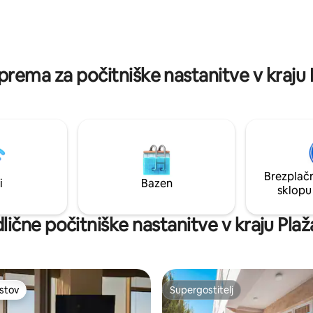
 preprosta in iskrena. Ne kriči,
sušilnikom za lase. Na voljo so hl
aš ritem. Kot morje. Kot nebo.
štedilnik in čajnik. Za spanje je n
j, tik pred oknom. Včasih je
zakonska postelja. V sklopu ko
 se počutite, kot da ste v
trgovina, lekarna, kavarna in d
ališču.
storitve, v bližini pa je velik su
oprema za počitniške nastanitve v kraju
Brezplačn
i
Bazen
sklopu
ične počitniške nastanitve v kraju Pla
ostov
Supergostitelj
ostov
Supergostitelj