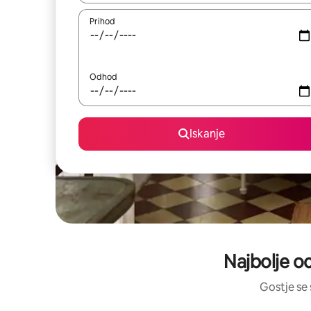
Prihod
Odhod
Iskanje
Najbolje o
Gostje se 