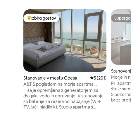
Izbira gostov
Supergos
Najbolj priljubljena prenočišča z značko »Izbira gostov«
Supergos
Stanovan
Morje in
Stanovanje v mestu Odesa
Povprečna ocena: 5 o
5 (201)
spalnica
Pri apartm
A&T S pogledom na morje apartma
šteje sam
Arcadia
Hiša je opremljena z generatorjem za
S pozorno
dvigala, vodo in ogrevanje. V stanovanju
brez pret
so baterije za rezervno napajanje (Wi-Fi,
prostor in
TV, luči, hladilnik). Studio apartma s
Nahaja se
skupno površino 50 m2, spalnica in
stanovanj
kuhinjski prostor z raztegljivim kavčem.
francoskem bul
Spalnica ni ločena od kuhinje z vrati.
notranjost
Kuhinja je opremljena z gospodinjskimi