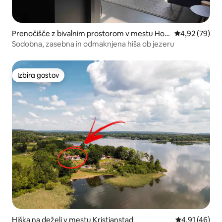
Prenočišče z bivalnim prostorom v mestu Hor
Povprečna oce
4,92 (79)
genäs
Sodobna, zasebna in odmaknjena hiša ob jezeru
Izbira gostov
Izbira gostov
Hiška na deželi v mestu Kristianstad
Povprečna oce
4,91 (46)