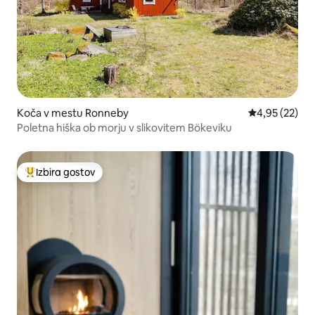
Koča v mestu Ronneby
Povprečna oce
4,95 (22)
Poletna hiška ob morju v slikovitem Bökeviku
Izbira gostov
Najbolj priljubljena prenočišča z značko »Izbira gostov«