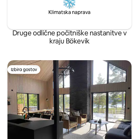
Klimatska naprava
Druge odlične počitniške nastanitve v
kraju Bökevik
Izbira gostov
Izbira gostov