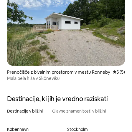
Prenočišče z bivalnim prostorom v mestu Ronneby
Povprečna
5 (5)
Mala bela hiša v Sköneviku
Destinacije, ki jih je vredno raziskati
Destinacije v bližini
Glavne znamenitosti v bližini
København
Stockholm