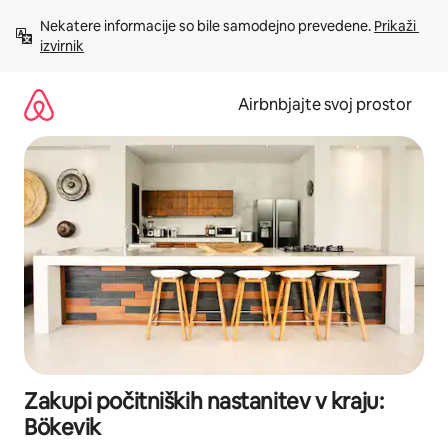
Preskoči
Nekatere informacije so bile samodejno prevedene. 
Prikaži 
na
izvirnik
vsebino
Airbnbjajte svoj prostor
Zakupi počitniških nastanitev v kraju:
Bökevik