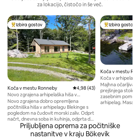
za lokacijo, čistočo in še več.
Izbira gostov
Izbira gostov
Najbolj priljubljena prenočišča z značko »Izbira gostov«
Najbolj priljublje
Koča v mestu Ro
Koča v arhipelagu
čolnom in masažn
Majhna očarljiva poč
Koča v mestu Ronneby
Povprečna ocena: 4,98 od 5, št
4,98 (43)
prejšnjega stoletj
Novo zgrajena arhipelaška hiša v
zasebnim pomolo
Bökeviku
Novo zgrajena dobro opremljena
arhipelag. Masažna kad in kajak na drva,
počitniška hiša v arhipelagu Blekinge s
SUP in čoln (brez m
pogledom na čudovit morski zaliv. Odprt
Hiša se nahaja na
načrt, dnevna soba in kuhinja, odprta do
polotoka in je do
Priljubljena oprema za počitniške
grebena, zagotavljajo prijeten prostor.
V bližini so ladjede
Kamin na drva v dnevni sobi. Mirna
trgovina. Popolno prenočišče za vodne
nastanitve v kraju Bökevik
okolica v bližini prijetnih kopališč, gozda,
dejavnosti, ribolo