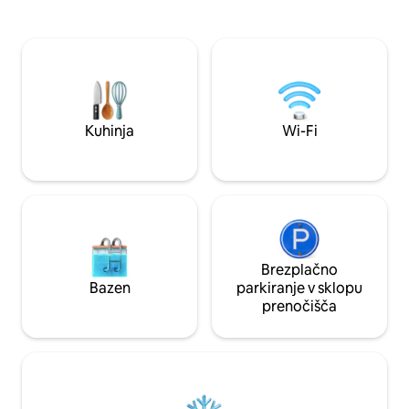
sprehajalnih poti, igrišča za balinanje in
ali samo sprostitev. Naravni vrt in trav
gramoznega teniškega igrišča. Terasa na
s trampolinom za ig
sprednji strani z zunanjim pohištvom in
sta na voljo. Popoln dostop do celotne
žarom na jugovzhodni lokaciji, ki
hiše in zemljišča, 
zagotavlja sonce in senco. Travnik za
igro. Od maja do septembra je na voljo
čoln za obisk plavalnih otokov in ribolov.
Zgrajeno leto 2024. Velikost 60 m2
Kuhinja
Wi-Fi
Brezplačno
Bazen
parkiranje v sklopu
prenočišča