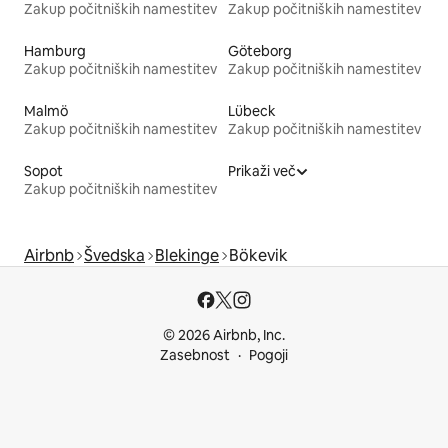
Zakup počitniških namestitev
Zakup počitniških namestitev
Hamburg
Göteborg
Zakup počitniških namestitev
Zakup počitniških namestitev
Malmö
Lübeck
Zakup počitniških namestitev
Zakup počitniških namestitev
Sopot
Prikaži več
Zakup počitniških namestitev
Airbnb
Švedska
Blekinge
Bökevik
© 2026 Airbnb, Inc.
Zasebnost
Pogoji