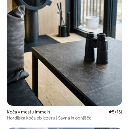
Koča v mestu Immeln
Povprečna 
5 (15)
Nordijska koča ob jezeru | Savna in ognjišče