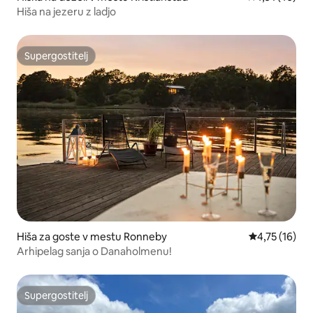
Hiša na jezeru z ladjo
Supergostitelj
Supergostitelj
Hiša za goste v mestu Ronneby
Povprečna oce
4,75 (16)
Arhipelag sanja o Danaholmenu!
Supergostitelj
Supergostitelj