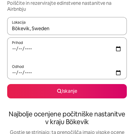
Poiščite in rezervirajte edinstvene nastanitve na
Airbnbju
Lokacija
Ko so rezultati na voljo, krmarite s puščičnima tipkama gor in dol
Prihod
Odhod
Iskanje
Najbolje ocenjene počitniške nastanitve
v kraju Bökevik
Gostje se strinjajo: ta prenočišča imajo visoke ocene