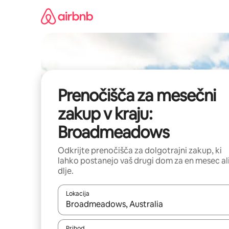
Preskoči
na
vsebino
Prenočišča za mesečni
zakup v kraju:
Broadmeadows
Odkrijte prenočišča za dolgotrajni zakup, ki
lahko postanejo vaš drugi dom za en mesec al
dlje.
Lokacija
Ko so rezultati na voljo, krmarite s puščičnima tip
Prihod