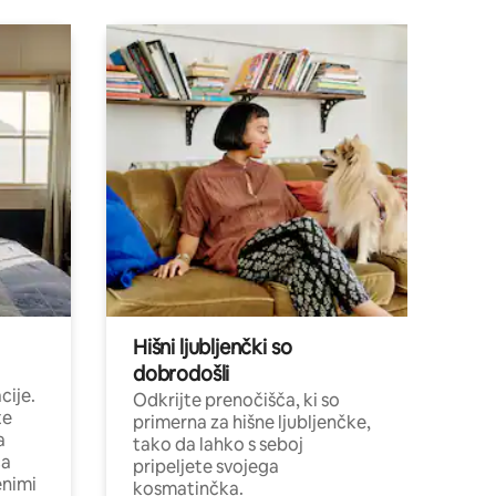
Hišni ljubljenčki so
dobrodošli
ije.
Odkrijte prenočišča, ki so
te
primerna za hišne ljubljenčke,
a
tako da lahko s seboj
ča
pripeljete svojega
enimi
kosmatinčka.