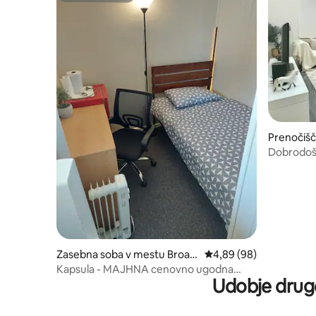
Prenočišč
m v mest
Dobrodoš
Zasebna soba v mestu Broad
Povprečna ocena: 4,89 
4,89 (98)
meadows
Kapsula - MAJHNA cenovno ugodna
Udobje drug
zasebna soba