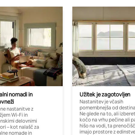
alni nomadi in
Užitek je zagotovljen
ovneži
Nastanitev je včasih
pomembnejša od destinac
e nastanitve z
Ne glede na to, ali izbere
jem Wi-Fi in
kočo na vrhu pečine ali p
nskimi delovnimi
hišo na vodi, ta prenočiš
ori – kot nalašč za
imajo prostore z edinstv
alne nomade in