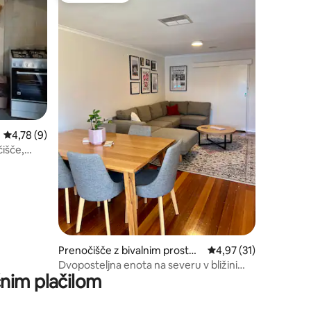
Povprečna ocena: 4,78 od 5, št. mnenj: 9
4,78 (9)
čišče,
Prenočišče z bivalnim prostor
Povprečna ocena: 4,97
4,97 (31)
om v mestu Glenroy
Dvoposteljna enota na severu v bližini
nim plačilom
letališča