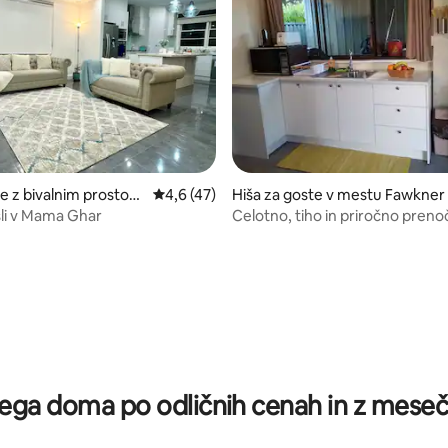
e z bivalnim prostoro
Povprečna ocena: 4,6 od 5, št. mnenj: 47
4,6 (47)
Hiša za goste v mestu Fawkner
u Broadmeadows
li v Mama Ghar
Celotno, tiho in priročno preno
Fawkner, VIC
od 5, št. mnenj: 98
ega doma po odličnih cenah in z meseč