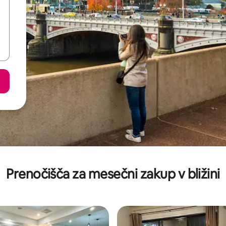
Prenočišča za mesečni zakup v bližini