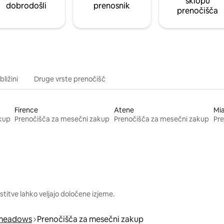
sklopu
dobrodošli
prenosnik
prenočišča
bližini
Druge vrste prenočišč
Firence
Atene
Mi
kup
Prenočišča za mesečni zakup
Prenočišča za mesečni zakup
Pre
itve lahko veljajo določene izjeme.
meadows
Prenočišča za mesečni zakup