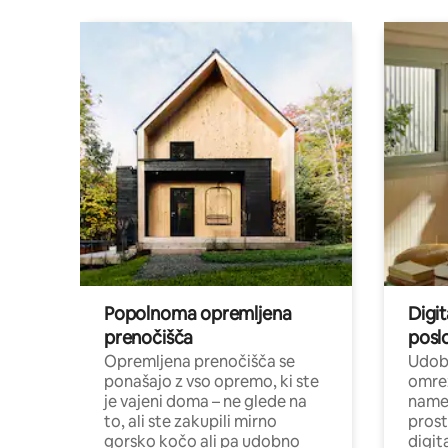
Popolnoma opremljena
Digit
prenočišča
posl
Opremljena prenočišča se
Udobn
ponašajo z vso opremo, ki ste
omrež
je vajeni doma – ne glede na
name
to, ali ste zakupili mirno
prost
gorsko kočo ali pa udobno
digit