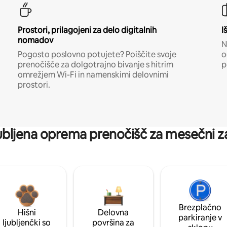
Prostori, prilagojeni za delo digitalnih
I
nomadov
N
Pogosto poslovno potujete? Poiščite svoje
o
prenočišče za dolgotrajno bivanje s hitrim
p
omrežjem Wi-Fi in namenskimi delovnimi
prostori.
jubljena oprema prenočišč za mesečni 
Brezplačno
Hišni
Delovna
parkiranje v
ljubljenčki so
površina za