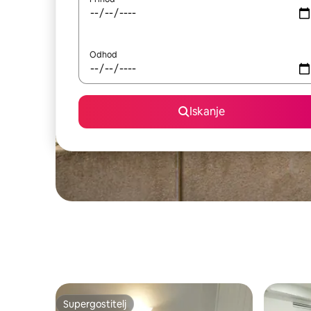
Odhod
Iskanje
Supergostitelj
Supergostitelj