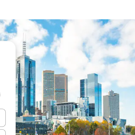
i
kama gor in dol ali pa raziskujte z dotikom ali podrsljajem.