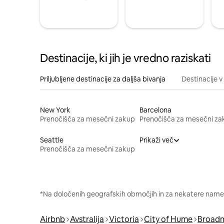
Destinacije, ki jih je vredno raziskati
Priljubljene destinacije za daljša bivanja
Destinacije v 
New York
Barcelona
Prenočišča za mesečni zakup
Prenočišča za mesečni za
Seattle
Prikaži več
Prenočišča za mesečni zakup
*Na določenih geografskih območjih in za nekatere namest
Airbnb
Avstralija
Victoria
City of Hume
Broad