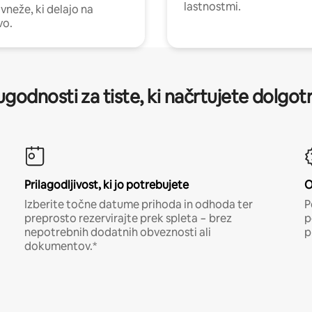
lastnostmi.
vneže, ki delajo na
vo.
godnosti za tiste, ki načrtujete dolgotr
Prilagodljivost, ki jo potrebujete
O
Izberite točne datume prihoda in odhoda ter
P
preprosto rezervirajte prek spleta − brez
p
nepotrebnih dodatnih obveznosti ali
p
dokumentov.*