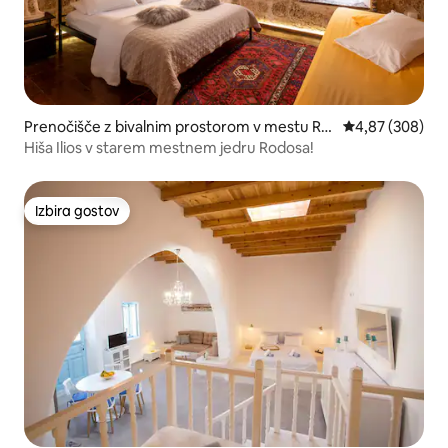
Prenočišče z bivalnim prostorom v mestu Rh
Povprečna ocena
4,87 (308)
odes
Hiša Ilios v starem mestnem jedru Rodosa!
Izbira gostov
Izbira gostov