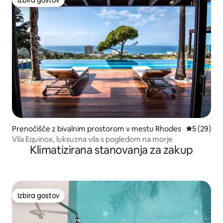
Izbira gostov
Izbira gostov
Prenočišče z bivalnim prostorom v mestu Rhodes
Povprečna 
5 (29)
Vila Equinox, luksuzna vila s pogledom na morje
Klimatizirana stanovanja za zakup
Izbira gostov
Izbira gostov