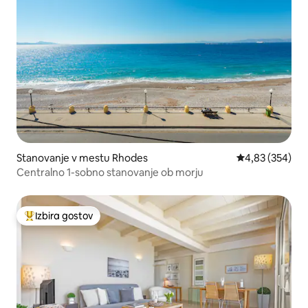
Stanovanje v mestu Rhodes
Povprečna ocen
4,83 (354)
Centralno 1-sobno stanovanje ob morju
Izbira gostov
Najbolj priljubljena prenočišča z značko »Izbira gostov«