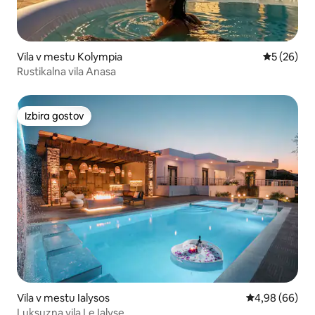
Vila v mestu Kolympia
Povprečna 
5 (26)
Rustikalna vila Anasa
Izbira gostov
Izbira gostov
Vila v mestu Ialysos
Povprečna ocen
4,98 (66)
Luksuzna vila Le Ialyse