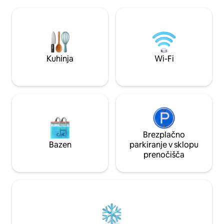
neskončnim bazenom brez klora ima
mountains and nat
osupljiv razgled (gozd, sončni vzhodi in
surrounding area. We offer an outdoor
zahodi na morju) ... PRED REZERVACIJO
table tennis and 
PREBERITE VSE PODROBNOSTI.
station.
Kuhinja
Wi-Fi
Brezplačno
Bazen
parkiranje v sklopu
prenočišča