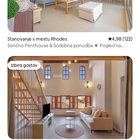
Stanovanje v mestu Rhodes
Povprečna ocen
4,98 (122)
Sončno Penthouse & Sodobna ponudba ★ Pogled na
morje ★
Izbira gostov
Izbira gostov