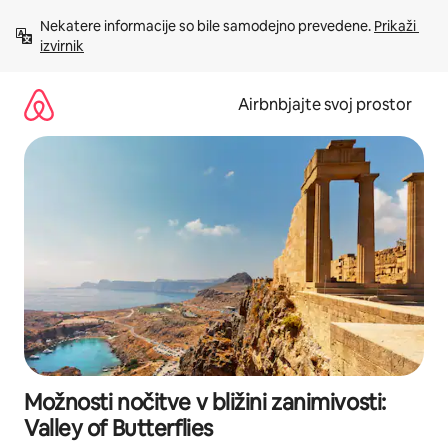
Preskoči
Nekatere informacije so bile samodejno prevedene. 
Prikaži 
na
izvirnik
vsebino
Airbnbjajte svoj prostor
Možnosti nočitve v bližini zanimivosti:
Valley of Butterflies