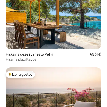
Hiška na deželi v mestu Pefki
Povprečna 
5 (44)
Hiša na plaži Kavos
Izbira gostov
Najbolj priljubljena prenočišča z značko »Izbira gostov«