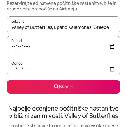
Rezervirajte edinstvene počitniške nastanitve, hiše in
druge vrste prenočišč na Airbnbju
Lokacija
Ko so rezultati na voljo, krmarite s puščičnima tipkama gor in dol
Prihod
Odhod
Iskanje
Najbolje ocenjene počitniške nastanitve
v bližini zanimivosti: Valley of Butterflies
Gostje se strinjajo: ta prenočišča imajo visoke ocene