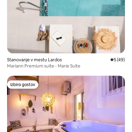
Stanovanje v mestu Lardos
Povprečna 
5 (49)
Mariann Premium suite - Marie Suite
Izbira gostov
Izbira gostov