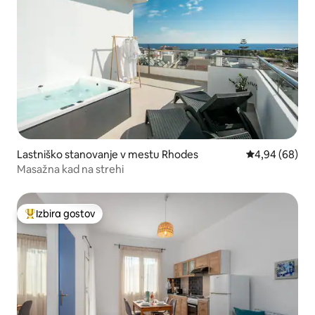
Lastniško stanovanje v mestu Rhodes
Povprečna ocen
4,94 (68)
Masažna kad na strehi
Izbira gostov
Najbolj priljubljena prenočišča z značko »Izbira gostov«