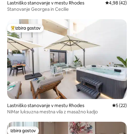
Lastniško stanovanje v mestu Rhodes
Povprečna oce
4,98 (42)
Stanovanje Georgea in Cecilie
Izbira gostov
Najbolj priljubljena prenočišča z značko »Izbira gostov«
Lastniško stanovanje v mestu Rhodes
Povprečna 
5 (22)
NiMar luksuzna mestna vila z masažno kadjo
Izbira gostov
Izbira gostov