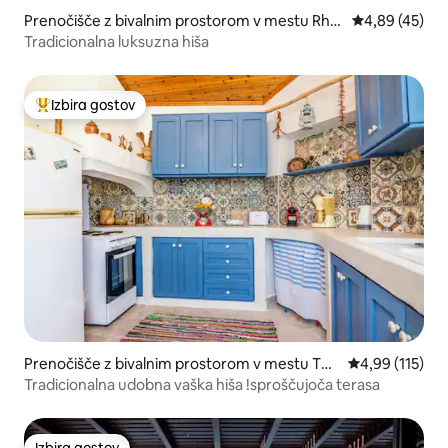
Prenočišče z bivalnim prostorom v mestu Rho
Povprečna oce
4,89 (45)
des
Tradicionalna luksuzna hiša
Izbira gostov
Najbolj priljubljena prenočišča z značko »Izbira gostov«
Prenočišče z bivalnim prostorom v mestu The
Povprečna ocen
4,99 (115)
ologos
Tradicionalna udobna vaška hiša !sproščujoča terasa