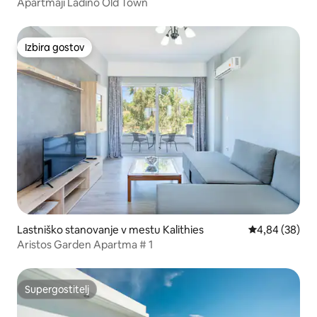
Apartmaji Ladino Old Town
Izbira gostov
Izbira gostov
Lastniško stanovanje v mestu Kalithies
Povprečna oce
4,84 (38)
Aristos Garden Apartma # 1
Supergostitelj
Supergostitelj