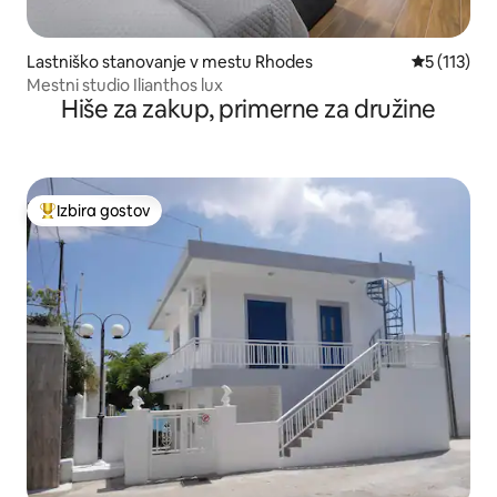
Lastniško stanovanje v mestu Rhodes
Povprečna o
5 (113)
Mestni studio Ilianthos lux
Hiše za zakup, primerne za družine
Izbira gostov
Najbolj priljubljena prenočišča z značko »Izbira gostov«