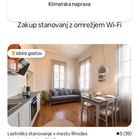
Klimatska naprava
Zakup stanovanj z omrežjem Wi-Fi
Izbira gostov
Najbolj priljubljena prenočišča z značko »Izbira gostov«
Lastniško stanovanje v mestu Rhodes
Povprečna 
5 (39)