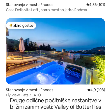
Stanovanje v mestu Rhodes
Povprečna ocen
4,85 (101)
Casa Della vita Loft , staro mestno jedro Rodosa
Izbira gostov
Najbolj priljubljena prenočišča z značko »Izbira gostov«
Stanovanje v mestu Rhodes
Povprečna oce
4,9 (108)
Fly View Flats ZLATO
Druge odlične počitniške nastanitve v
bližini zanimivosti: Valley of Butterflies