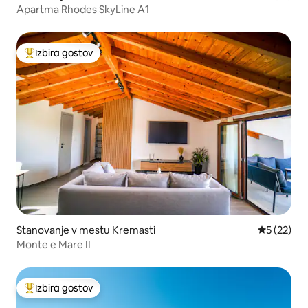
Apartma Rhodes SkyLine A1
Izbira gostov
Najbolj priljubljena prenočišča z značko »Izbira gostov«
Stanovanje v mestu Kremasti
Povprečna 
5 (22)
Monte e Mare II
Izbira gostov
Najbolj priljubljena prenočišča z značko »Izbira gostov«