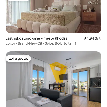
Lastniško stanovanje v mestu Rhodes
Povprečna oce
4,94 (67)
Luxury Βrand-Νew City Suite, BOU Suite #1
Izbira gostov
Izbira gostov