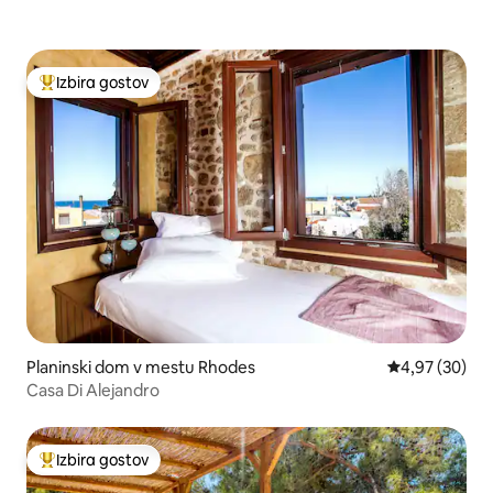
Izbira gostov
Najbolj priljubljena prenočišča z značko »Izbira gostov«
Planinski dom v mestu Rhodes
Povprečna oce
4,97 (30)
Casa Di Alejandro
Izbira gostov
Najbolj priljubljena prenočišča z značko »Izbira gostov«