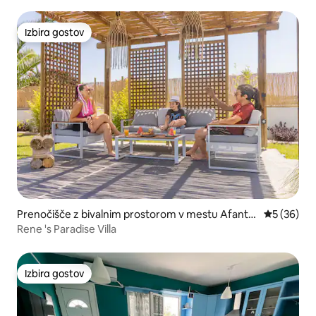
Izbira gostov
Izbira gostov
Prenočišče z bivalnim prostorom v mestu Afanto
Povprečna 
5 (36)
u
Rene 's Paradise Villa
Izbira gostov
Izbira gostov