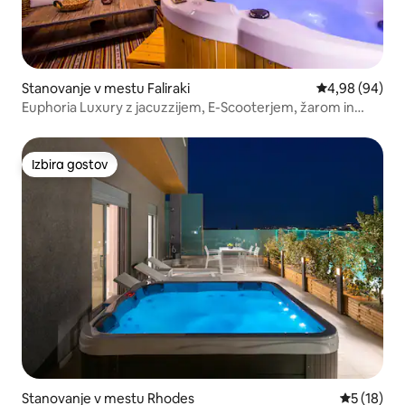
Stanovanje v mestu Faliraki
Povprečna ocen
4,98 (94)
Euphoria Luxury z jacuzzijem, E-Scooterjem, žarom in
telovadnico
Izbira gostov
Izbira gostov
Stanovanje v mestu Rhodes
Povprečna 
5 (18)