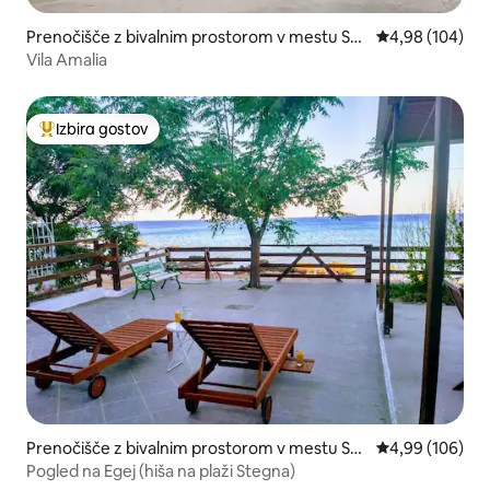
Prenočišče z bivalnim prostorom v mestu Ste
Povprečna ocen
4,98 (104)
gna
Vila Amalia
Izbira gostov
Najbolj priljubljena prenočišča z značko »Izbira gostov«
Prenočišče z bivalnim prostorom v mestu Ste
Povprečna ocen
4,99 (106)
gna
Pogled na Egej (hiša na plaži Stegna)