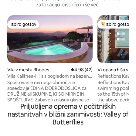
za lokacijo, čistočo in še več.
Izbira gostov
Izbira gostov
Izbira gostov
Najbolj priljublje
Vila v mestu Rhodes
Povprečna ocena: 4,98 od 5, št
4,98 (42)
Vkopana hiša v mes
Villa Kalithea-Hills s pogledom na bazen
Reflections Kave V
in morje
bazenom
Spoštovanje mirnega območja in
Reflections Kave V
sosedov je EDINA DOBRODOŠLICA za
swimming pool fro
DRUŽINE ali SKUPINE, KI SO MIRNE IN
to the 15th of May
SPOŠTLJIVE. Zabave in glasna glasba so
the above period.
Priljubljena oprema v počitniških
kadarkoli prepovedani. V mestu Rodos,
of 40 € per day t
na vrhu hriba v bližini bolnišnice (vendar
be heated from 16t
nastanitvah v bližini zanimivosti: Valley of
je avtomobil nujen), vas naš družinski
September. We offer a spa experience
Butterflies
dom vabi, da si v zasebnosti privoščite
with the use of th
trenutek počitka in uživate v osupljivem
the Spa area with the s
razgledu na dva zaliva. Hiša z
two electric bikes