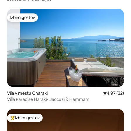
Izbira gostov
Izbira gostov
Vila v mestu Charaki
Povprečna oce
4,97 (32)
Villa Paradise Haraki- Jaccuzi & Hammam
Izbira gostov
Najbolj priljubljena prenočišča z značko »Izbira gostov«