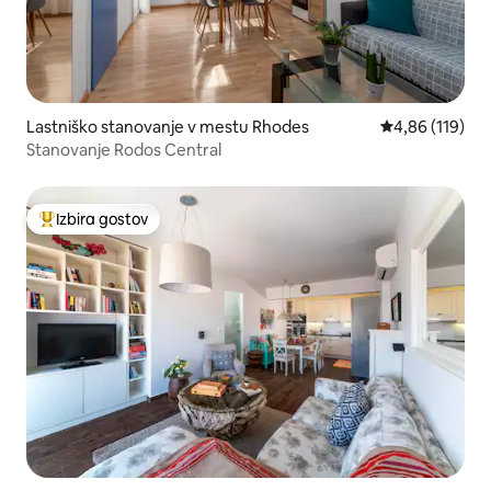
Lastniško stanovanje v mestu Rhodes
Povprečna ocen
4,86 (119)
Stanovanje Rodos Central
Izbira gostov
Najbolj priljubljena prenočišča z značko »Izbira gostov«