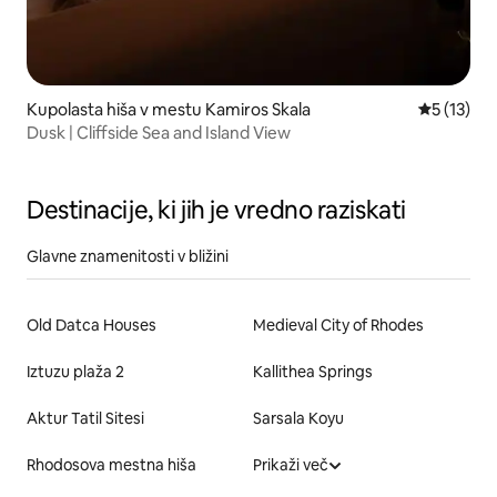
Kupolasta hiša v mestu Kamiros Skala
Povprečna 
5 (13)
Dusk | Cliffside Sea and Island View
Destinacije, ki jih je vredno raziskati
Glavne znamenitosti v bližini
Old Datca Houses
Medieval City of Rhodes
Iztuzu plaža 2
Kallithea Springs
Aktur Tatil Sitesi
Sarsala Koyu
Rhodosova mestna hiša
Prikaži več