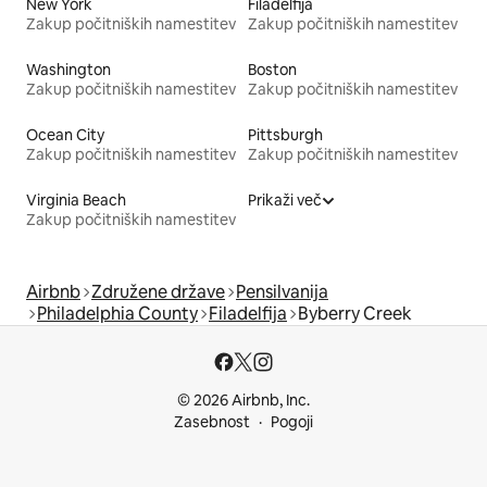
New York
Filadelfija
Zakup počitniških namestitev
Zakup počitniških namestitev
Washington
Boston
Zakup počitniških namestitev
Zakup počitniških namestitev
Ocean City
Pittsburgh
Zakup počitniških namestitev
Zakup počitniških namestitev
Virginia Beach
Prikaži več
Zakup počitniških namestitev
Airbnb
Združene države
Pensilvanija
Philadelphia County
Filadelfija
Byberry Creek
© 2026 Airbnb, Inc.
Zasebnost
Pogoji