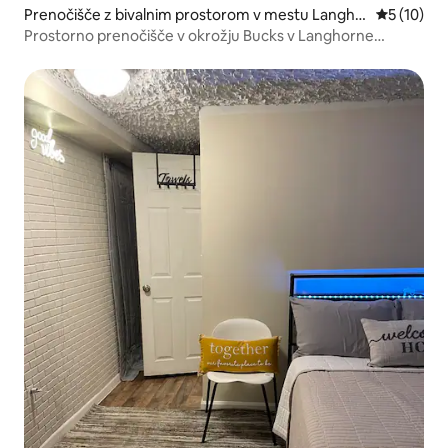
Prenočišče z bivalnim prostorom v mestu Langho
Povprečna 
5 (10)
rne
Prostorno prenočišče v okrožju Bucks v Langhorne
Manorju