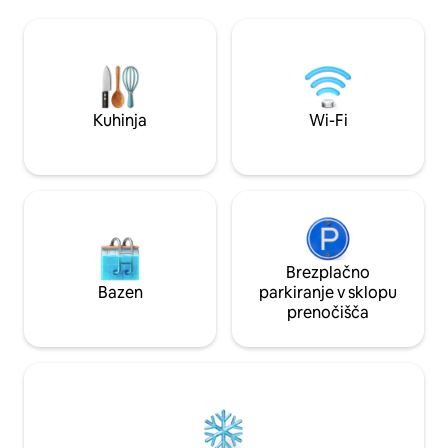
Samo 10 minut vožnje s storitvijo Uber
ali uživajte v celot
do tekem ekip Eagles, Phillies, 76ers in
vožnja s kolesom a
Flyers. ➢Zakonska postelja (Queen)
zgodovinskega sr
➢Raztegljiv kavč z zakonsko posteljo
Haddonfield/PATC
(Queen) (posteljnina je zagotovljena)
ločen vhod in parki
➢Parkiranje na bližnjem parkirišču za
Pristajnica, polna 
20 $/dan ➢ Skupna strešna terasa s
prostočasne ali p
Kuhinja
Wi-Fi
panoramskim razgledom ➢Delovni
načrtom poti v ju
prostor ➢Pralni/sušilni stroj v enoti
➢Non-stop podpora za goste
Brezplačno
Bazen
parkiranje v sklopu
prenočišča