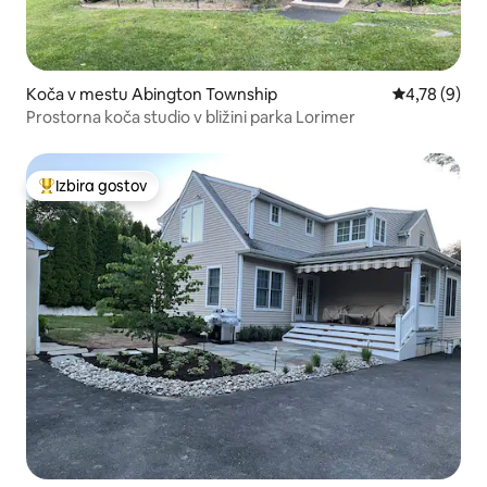
Koča v mestu Abington Township
Povprečna oc
4,78 (9)
Prostorna koča studio v bližini parka Lorimer
Izbira gostov
Najbolj priljubljena prenočišča z značko »Izbira gostov«