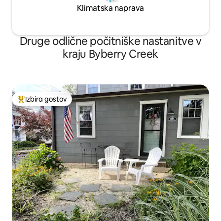
Klimatska naprava
Druge odlične počitniške nastanitve v
kraju Byberry Creek
Izbira gostov
Najbolj priljubljena prenočišča z značko »Izbira gostov«