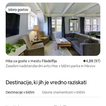
Izbira gostov
Izbira gostov
Hiša za goste v mestu Filadelfija
Povprečna oce
4,88 (97)
Zasebni nadstandardni avto Hse v bližini parka in hlevov
Destinacije, ki jih je vredno raziskati
Destinacije v bližini
Glavne znamenitosti v bližini