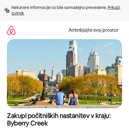
Preskoči
Nekatere informacije so bile samodejno prevedene. 
Prikaži 
na
izvirnik
vsebino
Airbnbjajte svoj prostor
Zakupi počitniških nastanitev v kraju:
Byberry Creek