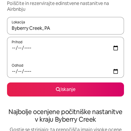
Poiščite in rezervirajte edinstvene nastanitve na
Airbnbju
Lokacija
Ko so rezultati na voljo, krmarite s puščičnima tipkama gor in dol
Prihod
Odhod
Iskanje
Najbolje ocenjene počitniške nastanitve
v kraju Byberry Creek
Gostje se strinjajo: ta prenočišča imajo visoke ocene