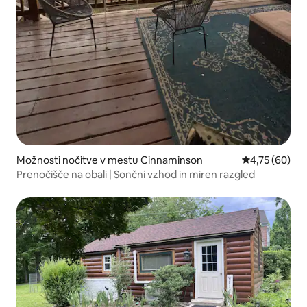
Možnosti nočitve v mestu Cinnaminson
Povprečna oce
4,75 (60)
Prenočišče na obali | Sončni vzhod in miren razgled