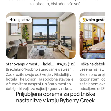
za lokacijo, čistočo in še več.
Izbira gostov
Izbira gostov
Izbira gostov
Najbolj priljublje
Stanovanje v mestu Filadelfij
Povprečna ocena: 4,92 od 5, št.
4,92 (119)
Hiška na deželi v
a
rry Hill Township
Brezhibno 1-sobno stanovanje s strešno
Lesena hiška z jedi
teraso|Staro mestno jedro|Razgled
parkiriščem!
Zaokrožite svoje doživetje v Filadelfiji v
Brezhibno urejeno
Premium
hotelu The Edison. Ta sodobna stavba je
gozdnatem, odmak
v čudovitem nasprotju s Staro mestno
zaželenem okolju, k
četrtjo, ki velja za najbolj zgodovinsko
oddaljeno od Star
Priljubljena oprema za počitniške
četrt v državi. Sprehodite se do najboljših
Foodsa, 9 milj do 
restavracij, trgovin, Dvorane
Philadelphia. Prebe
nastanitve v kraju Byberry Creek
neodvisnosti, Zvona svobode, pomola
se, napolnite bater
Race Street Pier in še marsikaj drugega!
naravo (Wi-Fi/brez 