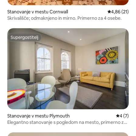
Stanovanje v mestu Cornwall
Povprečna oce
4,86 (21)
Skrivališče; odmaknjeno in mirno. Primerno za 4 osebe.
Supergostitelj
Supergostitelj
Stanovanje v mestu Plymouth
Povprečna
4 (7)
Elegantno stanovanje s pogledom na mesto, primerno za
hišne ljubljenčke