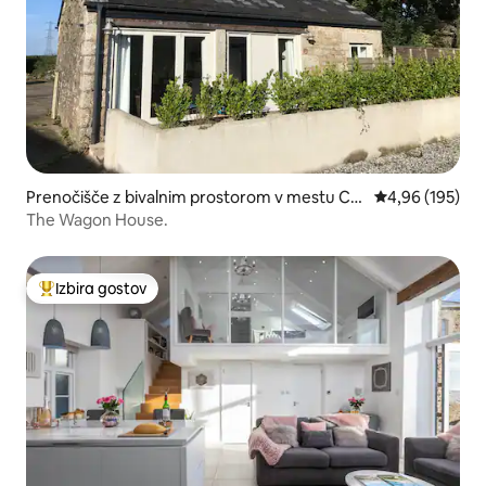
Prenočišče z bivalnim prostorom v mestu Co
Povprečna ocen
4,96 (195)
rnwall
The Wagon House.
Izbira gostov
Najbolj priljubljena prenočišča z značko »Izbira gostov«