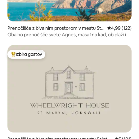
Prenočišče z bivalnim prostorom v mestu St
Povprečna ocen
4,99 (122)
Agnes
Obalno prenočišče svete Agnes, masažna kad, ob plaži in
pivnice
Izbira gostov
Najbolj priljubljena prenočišča z značko »Izbira gostov«