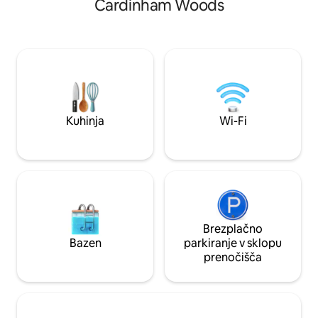
Cardinham Woods
na polje z udomačenimi ovcami,
štedilniku na drva
alpakami in prostoživečimi živalmi. Pod
severne obale in 2
enojno posteljo je dodatna enojna
obale. To je odlična
vzmetnica, s katero lahko enoposteljno
raziskovanje koru
sobo po potrebi spremenite v udobno
spalnica, popolno
dvoposteljno sobo. Ker se nahajamo na
zasebna zaprta te
delujoči kmetiji, ne moremo sprejemati
kurišče/žar. Popo
hišnih ljubljenčkov.
sprostitev in počit
Kuhinja
Wi-Fi
Brezplačno
Bazen
parkiranje v sklopu
prenočišča