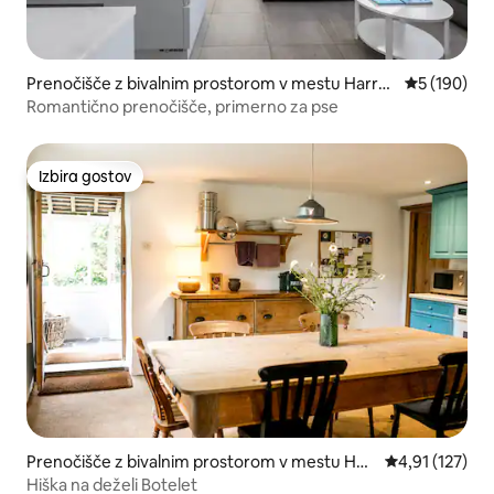
Prenočišče z bivalnim prostorom v mestu Harro
Povprečna o
5 (190)
wbarrow
Romantično prenočišče, primerno za pse
Izbira gostov
Izbira gostov
Prenočišče z bivalnim prostorom v mestu Her
Povprečna ocen
4,91 (127)
odsfoot
Hiška na deželi Botelet