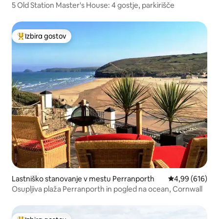
5 Old Station Master's House: 4 gostje, parkirišče
Izbira gostov
Najbolj priljubljena prenočišča z značko »Izbira gostov«
Lastniško stanovanje v mestu Perranporth
Povprečna ocen
4,99 (616)
Osupljiva plaža Perranporth in pogled na ocean, Cornwall