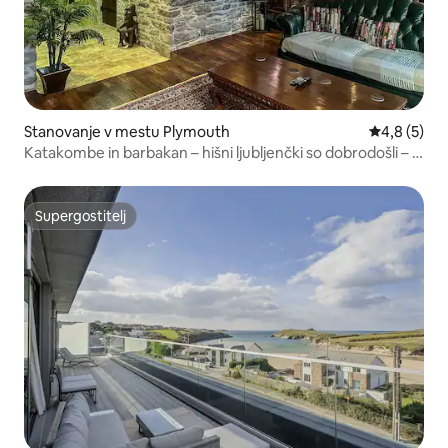
Stanovanje v mestu Plymouth
Povprečna o
4,8 (5)
Katakombe in barbakan – hišni ljubljenčki so dobrodošli – 5
gostov
Supergostitelj
Supergostitelj