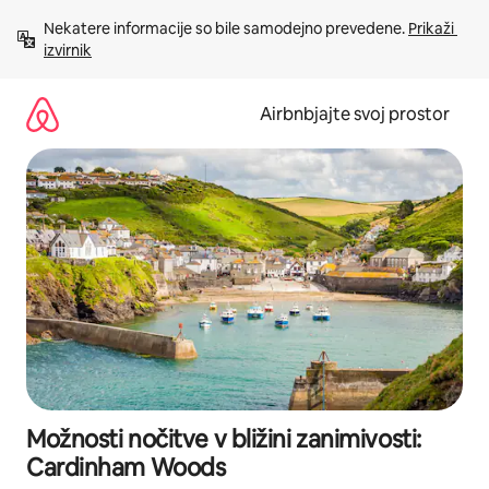
Preskoči
Nekatere informacije so bile samodejno prevedene. 
Prikaži 
na
izvirnik
vsebino
Airbnbjajte svoj prostor
Možnosti nočitve v bližini zanimivosti:
Cardinham Woods