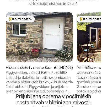
za lokacijo, čistočo in še več.
Izbira gostov
Izbira gostov
Najbolj priljubljena prenočišča z značko »Izbira gostov«
Najbolj priljublje
Hiška na deželi v mestu Bod
Povprečna ocena: 4,98 od 5, št.
4,98 (106)
Mini-hiška v mest
min
Piggywidden, Lidcutt Farm, PL30 5BD
Udobna koča za li
primerna za pse
Lidcutt je delujoča kmetija sredi ničesar,
Naša koča za lisice
vendar v bližini vseh krajev, ki bi jih morda
gozdnih površin ve
želeli obiskati. Piggywidden je prijetno
Gorske kolesarske 
prenovljeno skednje z dvoposteljno in
potoki so odlični z
Priljubljena oprema v počitniških
enoposteljno spalnico ter edinstvenimi
ljubitelje narave.
značilnostmi. Na voljo je zunanji prostor
voljo 24 ur na dan, 
nastanitvah v bližini zanimivosti:
za sedenje s klopjo za piknik s pogledom
se udobno namesti