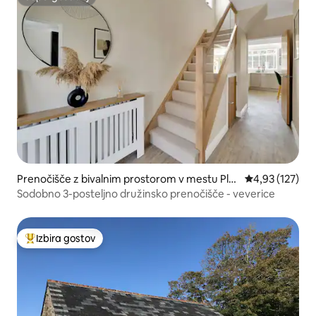
Supergostitelj
Prenočišče z bivalnim prostorom v mestu Ply
Povprečna ocen
4,93 (127)
mouth
Sodobno 3-posteljno družinsko prenočišče - veverice
Izbira gostov
Najbolj priljubljena prenočišča z značko »Izbira gostov«