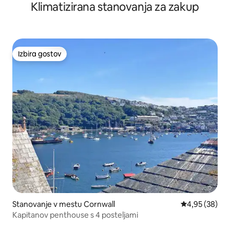
Klimatizirana stanovanja za zakup
Izbira gostov
Izbira gostov
Stanovanje v mestu Cornwall
Povprečna oce
4,95 (38)
Kapitanov penthouse s 4 posteljami