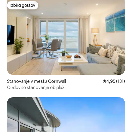
Izbira gostov
Izbira gostov
Stanovanje v mestu Cornwall
Povprečna ocen
4,95 (131)
Čudovito stanovanje ob plaži