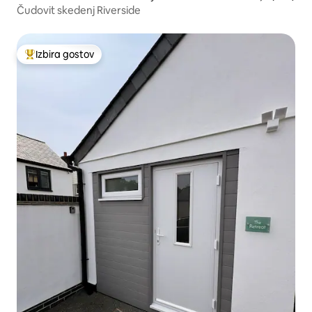
Čudovit skedenj Riverside
Izbira gostov
Najbolj priljubljena prenočišča z značko »Izbira gostov«