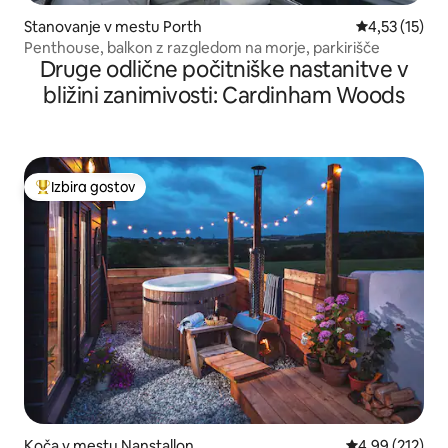
Stanovanje v mestu Porth
Povprečna oce
4,53 (15)
Penthouse, balkon z razgledom na morje, parkirišče
Druge odlične počitniške nastanitve v
bližini zanimivosti: Cardinham Woods
Izbira gostov
Najbolj priljubljena prenočišča z značko »Izbira gostov«
Koča v mestu Nanstallon
Povprečna ocen
4,99 (212)