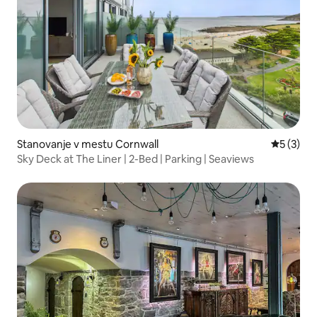
Stanovanje v mestu Cornwall
Povprečna
5 (3)
Sky Deck at The Liner | 2-Bed | Parking | Seaviews