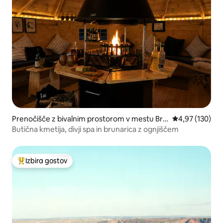
Prenočišče z bivalnim prostorom v mestu Bra
Povprečna ocen
4,97 (130)
dford, Bodmin Moor, Cornwall
Butična kmetija, divji spa in brunarica z ognjiščem
Izbira gostov
Najbolj priljubljena prenočišča z značko »Izbira gostov«