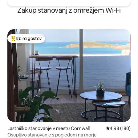
Zakup stanovanj z omrežjem Wi-Fi
Izbira gostov
Najbolj priljubljena prenočišča z značko »Izbira gostov«
Lastniško stanovanje v mestu Cornwall
Povprečna ocen
4,98 (180)
Osupljivo stanovanje s pogledom na morje