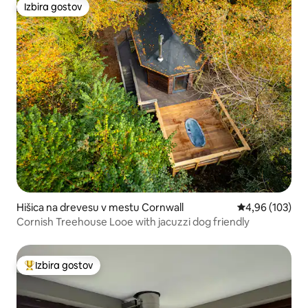
Izbira gostov
Izbira gostov
Hišica na drevesu v mestu Cornwall
Povprečna ocen
4,96 (103)
Cornish Treehouse Looe with jacuzzi dog friendly
Izbira gostov
Najbolj priljubljena prenočišča z značko »Izbira gostov«