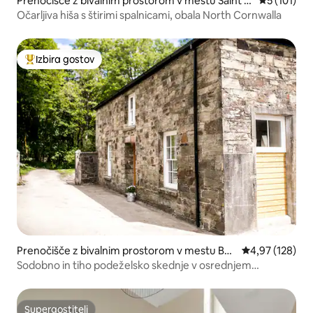
Prenočišče z bivalnim prostorom v mestu Saint M
Povprečna o
5 (101)
abyn
Očarljiva hiša s štirimi spalnicami, obala North Cornwalla
Izbira gostov
Najbolj priljubljena prenočišča z značko »Izbira gostov«
Prenočišče z bivalnim prostorom v mestu Bo
Povprečna ocen
4,97 (128)
dmin
Sodobno in tiho podeželsko skednje v osrednjem
Cornwallu
Supergostitelj