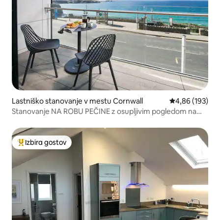
Lastniško stanovanje v mestu Cornwall
Povprečna ocen
4,86 (193)
Stanovanje NA ROBU PEČINE z osupljivim pogledom na
morje
Izbira gostov
Najbolj priljubljena prenočišča z značko »Izbira gostov«