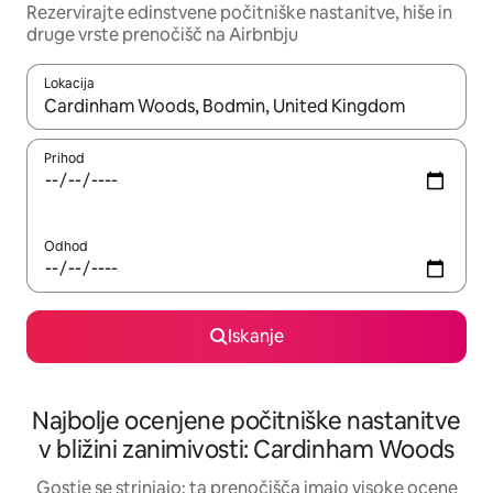
Rezervirajte edinstvene počitniške nastanitve, hiše in
druge vrste prenočišč na Airbnbju
Lokacija
Ko so rezultati na voljo, krmarite s puščičnima tipkama gor in dol
Prihod
Odhod
Iskanje
Najbolje ocenjene počitniške nastanitve
v bližini zanimivosti: Cardinham Woods
Gostje se strinjajo: ta prenočišča imajo visoke ocene