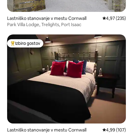
Lastniško stanovanje v mestu Cornwall
Povprečna ocen
4,97 (235)
Park Villa Lodge, Trelights, Port Isaac
Izbira gostov
Najbolj priljubljena prenočišča z značko »Izbira gostov«
Lastniško stanovanje v mestu Cornwall
Povprečna ocen
4,99 (107)