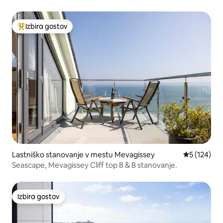
Izbira gostov
Najbolj priljubljena prenočišča z značko »Izbira gostov«
Lastniško stanovanje v mestu Mevagissey
Povprečna o
5 (124)
Seascape, Mevagissey Cliff top B & B stanovanje.
Izbira gostov
Izbira gostov