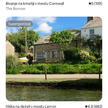
Bivanje na kmetiji v mestu Cornwall
Povprečna o
5 (109)
The Burrow
Supergostitelj
Supergostitelj
Hiška na deželi v mestu Lerryn
Povprečna oce
4,9 (482)