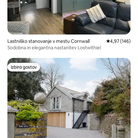
Lastniško stanovanje v mestu Cornwall
Povprečna ocen
4,97 (146)
Sodobna in elegantna nastanitev Lostwithiel
Izbira gostov
Izbira gostov