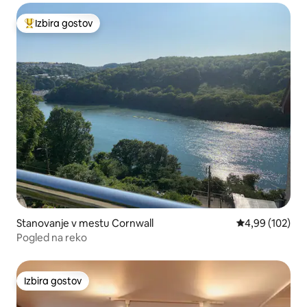
Izbira gostov
Najbolj priljubljena prenočišča z značko »Izbira gostov«
Stanovanje v mestu Cornwall
Povprečna ocen
4,99 (102)
Pogled na reko
Izbira gostov
Izbira gostov