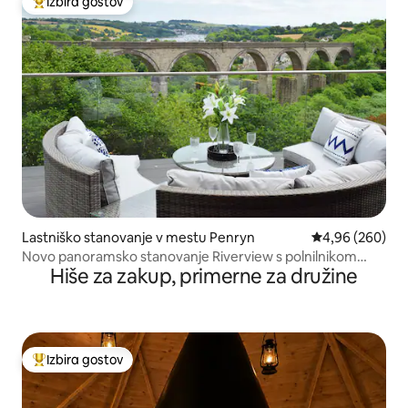
Izbira gostov
Najbolj priljubljena prenočišča z značko »Izbira gostov«
Lastniško stanovanje v mestu Penryn
Povprečna ocena
4,96 (260)
Novo panoramsko stanovanje Riverview s polnilnikom
Hiše za zakup, primerne za družine
Tesla
Izbira gostov
Najbolj priljubljena prenočišča z značko »Izbira gostov«