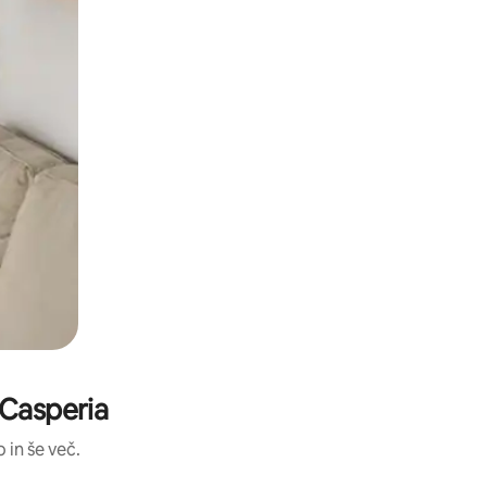
 Casperia
 in še več.