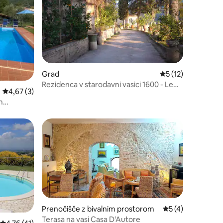
Grad
Povprečna ocena: 5
5 (12)
Rezidenca v starodavni vasici 1600 - Le
Povprečna ocena: 4,67 od 5, št. mnenj: 3
4,67 (3)
stauderie
m
Prenočišče z bivalnim prostorom
Povprečna ocena: 
5 (4)
Terasa na vasi Casa D'Autore