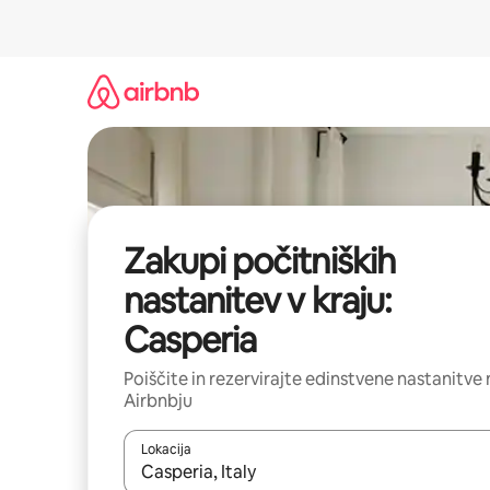
Preskoči
na
vsebino
Zakupi počitniških
nastanitev v kraju:
Casperia
Poiščite in rezervirajte edinstvene nastanitve 
Airbnbju
Lokacija
Ko so rezultati na voljo, krmarite s puščičnima tip