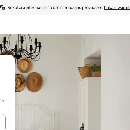
Nekatere informacije so bile samodejno prevedene. 
Prikaži izvirnik
na
kama gor in dol ali pa raziskujte z dotikom ali podrsljajem.