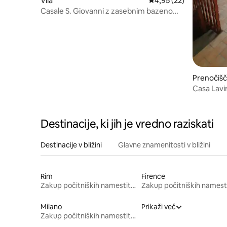
Vila
Povprečna ocena: 4,95 
4,95 (22)
Casale S. Giovanni z zasebnim bazenom
v bližini Rima
Prenočišč
om
Casa Lavi
Destinacije, ki jih je vredno raziskati
Destinacije v bližini
Glavne znamenitosti v bližini
Rim
Firence
Zakup počitniških namestitev
Milano
Prikaži več
Zakup počitniških namestitev