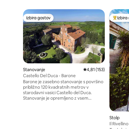
Izbira gostov
Izbira
Izbira gostov
Najbolj 
Stanovanje
Povprečna ocena: 4,81 o
4,81 (153)
Castello Del Duca - Barone
Barone je zasebno stanovanje s površino
približno 120 kvadratnih metrov v
starodavni vasici Castello del Duca.
Stanovanje je opremljeno z vsem
udobjem in pozornostjo do zaključkov, s
čudovitimi starinskimi terakotnimi tlemi,
spalnico z zakonsko posteljo, medetažo z
Stolp
zakonsko posteljo, klimatsko napravo s
Il Rivelli
toplim/hladnim inverterskim načinom,