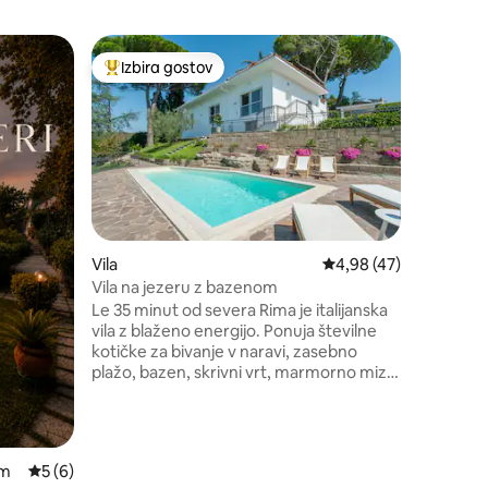
Prenočišč
Izbira gostov
Izbira g
Najbolj priljubljena prenočišča z značko »Izbira gostov
Izbira g
om
Starodavn
Očarljiva
zasebnim 
vaškim g
razteza č
do opatij
Lokalno 
kristalno
vasi na v
Vila
Povprečna ocena: 4,98
4,98 (47)
je le krat
Vila na jezeru z bazenom
enostavn
Le 35 minut od severa Rima je italijanska
izletu, s
vila z blaženo energijo. Ponuja številne
Regionaln
kotičke za bivanje v naravi, zasebno
IT05705
plažo, bazen, skrivni vrt, marmorno mizo,
razgledno teraso, teraso. Zelo lepo
pozimi s svojo podeželsko okolico, ki vas
bo navdihnila, da se sprostite in ustvarite.
Pogled v hiši je osupljiv. Upoštevajte, da je
om
Povprečna ocena: 5 od 5, št. mnenj: 6
5 (6)
Wi-Fi počasen, dostopna točka deluje in