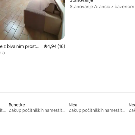
od 5, št. mnenj: 22
Stanovanje
Stanovanje Arancio z bazenom
podeželju
e z bivalnim prostor
Povprečna ocena: 4,94 od 5, št. mnenj: 16
4,94 (16)
nia
Benetke
Nica
Nea
Zakup počitniških namestitev
Zakup počitniških namestitev
Zakup počitniških namestitev