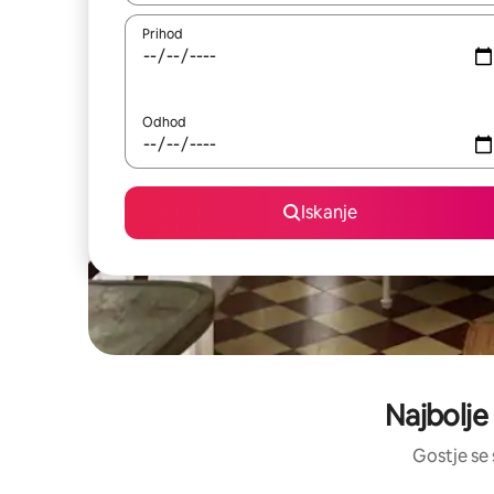
Prihod
Odhod
Iskanje
Najbolje
Gostje se 