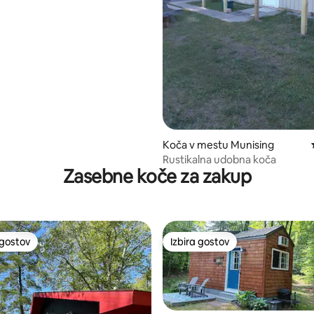
d 5, št. mnenj: 144
Koča v mestu Munising
Rustikalna udobna koča
Zasebne koče za zakup
 gostov
Izbira gostov
priljubljena prenočišča z značko »Izbira gostov«
Izbira gostov