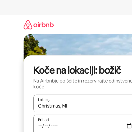
Preskoči
na
vsebino
Koče na lokaciji: božič
Na Airbnbju poiščite in rezervirajte edinstven
koče
Lokacija
Ko so rezultati na voljo, krmarite s puščičnima tip
Prihod