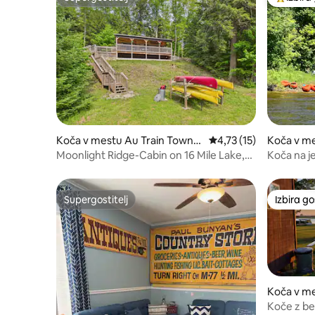
Supergostitelj
Najbolj 
Koča v mestu Au Train Towns
Povprečna ocena: 4,73 
4,73 (15)
Koča v me
hip
Moonlight Ridge-Cabin on 16 Mile Lake,
Koča na je
Quiet Setti
so v redu. 
Supergostitelj
Izbira g
Supergostitelj
Izbira g
Koča v me
Koče z bel