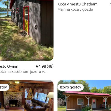
Koča v mestu Chatham
Majhna koča v gozdu
od 5, št. mnenj: 61
estu Gwinn
Povprečna ocena: 4,98 od 5, št. mnenj: 48
4,98 (48)
oča na zasebnem jezeru v
ostov
Izbira gostov
ostov
Izbira gostov