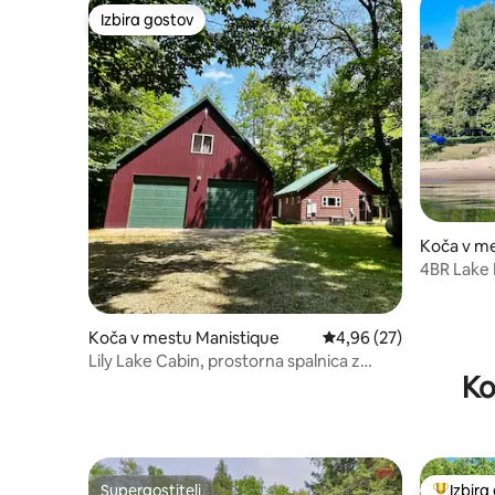
Izbira gostov
Izbira gostov
Koča v me
4BR Lake 
with/Hot
Koča v mestu Manistique
Povprečna ocena: 4,96 
4,96 (27)
Lily Lake Cabin, prostorna spalnica z
Ko
masažno kadjo!
Supergostitelj
Izbira