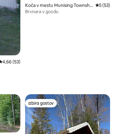
Koča v mestu Munising Townshi
Povprečna ocena: 5
5 (53)
p
Brvnara v gozdu
Povprečna ocena: 4,66 od 5, št. mnenj: 53
4,66 (53)
Izbira gostov
Izbira gostov