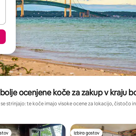
bolje ocenjene koče za zakup v kraju b
se strinjajo: te koče imajo visoke ocene za lokacijo, čistočo in
ostov
Izbira gostov
ostov
Izbira gostov