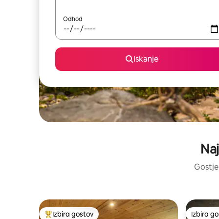
Odhod
Iskanje
Naj
Gostje 
Izbira gostov
Izbira g
Najbolj priljubljena prenočišča z značko »Izbira gostov«
Izbira g