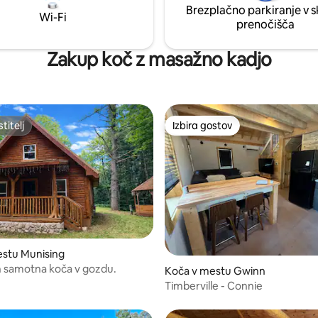
Brezplačno parkiranje v 
**Omejen dostop do jezera
Wi-Fi
prenočišča
zkega nivoja vode.
Zakup koč z masažno kadjo
titelj
Izbira gostov
titelj
Izbira gostov
estu Munising
 samotna koča v gozdu.
od 5, št. mnenj: 18
Koča v mestu Gwinn
Timberville - Connie