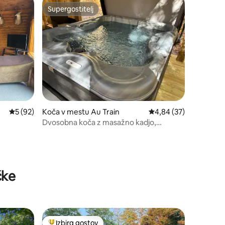
Supergostitelj
Supergostitelj
Povprečna ocena: 5 od 5, št. mnenj: 92
5 (92)
Koča v mestu Au Train
Povprečna ocena: 4,84
4,84 (37)
Dvosobna koča z masažno kadjo,
primerna za hišne ljubljenčke
čke
Izbira gostov