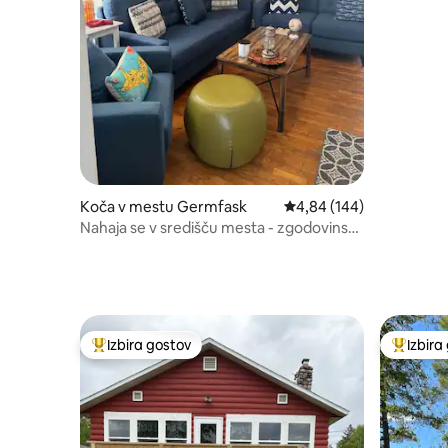
Koča v mestu Germfask
Povprečna ocena: 4,84 o
4,84 (144)
Nahaja se v središču mesta - zgodovinski
park Blaney - Michigan
Izbira gostov
Izbira
Najbolj priljubljena prenočišča z značko »Izbira gostov«
Najbolj 