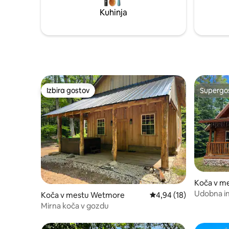
približno 1/4 milje zahodno od
Estate. *
Kuhinja
steakhousea Foggys
zaradi ni
Izbira gostov
Supergos
Izbira gostov
Supergos
Koča v m
Udobna in
Koča v mestu Wetmore
Povprečna ocena: 4,94 
4,94 (18)
Mirna koča v gozdu