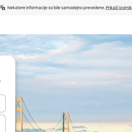
Nekatere informacije so bile samodejno prevedene. 
Prikaži izvirnik
e
kama gor in dol ali pa raziskujte z dotikom ali podrsljajem.