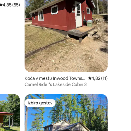
Povprečna ocena: 4,85 od 5, št. mnenj: 55
4,85 (55)
Koča v mestu Inwood Townshi
Povprečna ocena: 4,82
4,82 (11)
p
Camel Rider's Lakeside Cabin 3
Izbira gostov
Izbira gostov