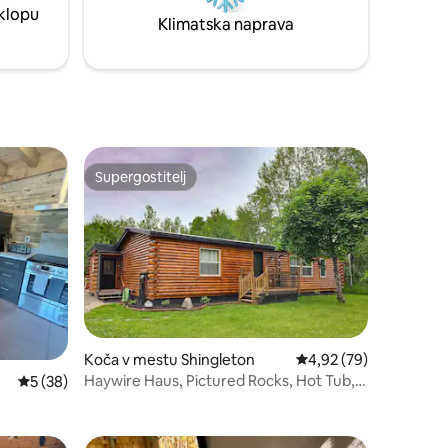
sklopu
do 41 USD, storitev pa je dobra.
Klimatska naprava
Supergostitelj
Supergostitelj
Koča v mestu Shingleton
Povprečna ocena: 4,92
4,92 (79)
Haywire Haus, Pictured Rocks, Hot Tub,
Povprečna ocena: 5 od 5, št. mnenj: 38
5 (38)
ORV Trail