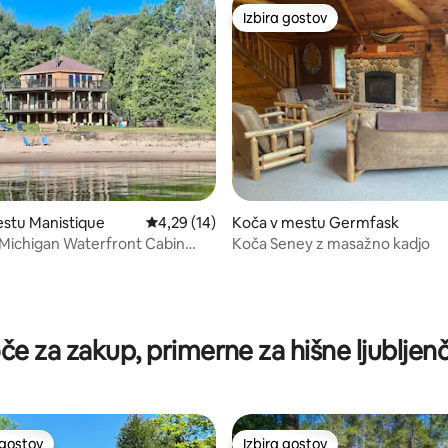
Izbira gostov
Izbira gostov
stu Manistique
Povprečna ocena: 4,29 od 5, št. mnenj: 14
4,29 (14)
Koča v mestu Germfask
Michigan Waterfront Cabin
Koča Seney z masažno kadjo
 Tub
od 5, št. mnenj: 27
če za zakup, primerne za hišne ljubljen
 gostov
Izbira gostov