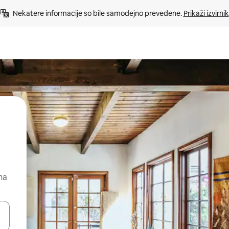
Nekatere informacije so bile samodejno prevedene. 
Prikaži izvirnik
na
kama gor in dol ali pa raziskujte z dotikom ali podrsljajem.