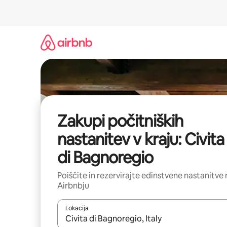
Preskoči
na
vsebino
Zakupi počitniških
nastanitev v kraju: Civita
di Bagnoregio
Poiščite in rezervirajte edinstvene nastanitve 
Airbnbju
Lokacija
Ko so rezultati na voljo, krmarite s puščičnima tip