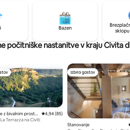
ojni apartmaji: 2
stropi v prvem nadstropju in r
 vsaka z zasebno sodobno
izdelana terakotna tla pa mu da
tni
poseben čar, zato je kot nalašč 
kacija: le nekaj
čudovito bivanje v Orvietu. Davčna
Brezplačn
 središča vasi, restavracij in
številka IT055023C202019060
i
Bazen
sklopu
ita.
e počitniške nastanitve v kraju Civita 
ostov
Izbira gostov
ostov
Izbira gostov
e z bivalnim prostor
Povprečna ocena: 4,94 od 5, št. mnenj: 85
4,94 (85)
od 5, št. mnenj: 28
La Terrazza na Civiti
Stanovanje