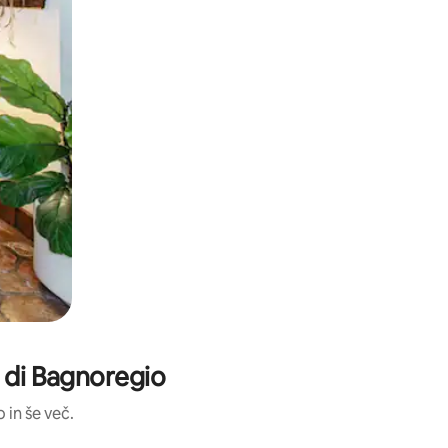
a di Bagnoregio
 in še več.