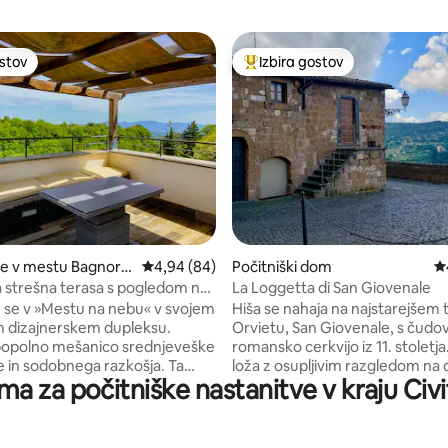
ostov
Izbira gostov
ostov
Najbolj priljubljena prenočišča 
d 5, št. mnenj: 102
je v mestu Bagnore
Povprečna ocena: 4,94 od 5, št. mnenj: 84
4,94 (84)
Počitniški dom
P
a strešna terasa s pogledom na
La Loggetta di San Giovenale
ita
 se v »Mestu na nebu« v svojem
Hiša se nahaja na najstarejšem 
 dizajnerskem dupleksu.
Orvietu, San Giovenale, s čudov
popolno mešanico srednjeveške
romansko cerkvijo iz 11. stoletj
 in sodobnega razkošja. Ta
loža z osupljivim razgledom na 
ema za počitniške nastanitve v kraju Civ
om ima veličastno teraso z
Paglia, od koder lahko vidite go
 prostorom za počitek in
goro Cetona in goro Peglia. Prenočišče je
ztegljivo jedilno mizo, ki je kot
opremljeno s pohištvom po meri
uživanje v razgledu na Civito ob
izdelali mojstri tesarji iz Orvieta,