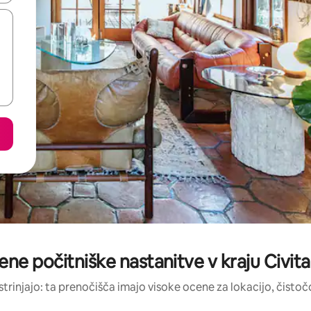
ene počitniške nastanitve v kraju Civit
strinjajo: ta prenočišča imajo visoke ocene za lokacijo, čistočo