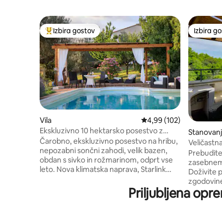
Izbira gostov
Izbira g
Najbolj priljubljena prenočišča z značko »Izbira gostov«
Izbira g
Vila
Povprečna ocena: 4,99 o
4,99 (102)
Ekskluzivno 10 hektarsko posestvo z
Stanovan
bazenom in oljčnim grebenom!
Čarobno, ekskluzivno posestvo na hribu,
gio
Veličastn
nepozabni sončni zahodi, velik bazen,
dolino Civ
Prebudite
obdan s sivko in rožmarinom, odprt vse
zasebnem
leto. Nova klimatska naprava, Starlink
Doživite 
internet. Zelo zasebna in mirna 2
zgodovine
nadstropji, 4 spalnice, 4 kopalnice,
Priljubljena opr
kamniti d
masažna kad, 55-palčna pametna
vgrajenim
televizija, dobro opremljena kuhinja,
pametno ra
veranda in pergola za obedovanje na
nalašč za 