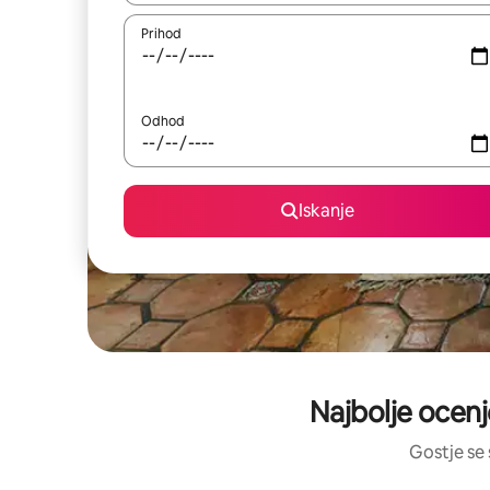
Prihod
Odhod
Iskanje
Najbolje ocenj
Gostje se 