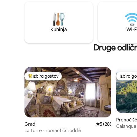
prostem, žar Weber, pečica za pico, oljčni
sončnem zahodu. Dv
nasad, kamin; 20 minut do
spalnici,
Orvieta,Todija,Amelie; 10 minut vožnje do
kopalnico. Hitro: zanesljiv visokohitros
železniške postaje do Rima/Firenc, 5
internet Starlink. Lo
minut vožnje do trgovin v mestu. Skrbnik
korakov od
Kuhinja
Wi-F
zemljišča/bazena
mostu Civ
Druge odličn
Izbira gostov
Izbira g
Najbolj priljubljena prenočišča z značko »Izbira gostov«
Izbira g
Prenočišč
Grad
Povprečna ocena: 5 
5 (28)
om
Calanque 
La Torre - romantični oddih