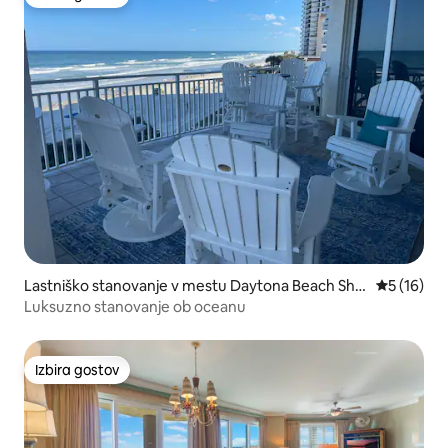
Izbira gostov
Lastniško stanovanje v mestu Daytona Beach Sho
Povprečna 
5 (16)
res
Luksuzno stanovanje ob oceanu
Izbira gostov
Izbira gostov