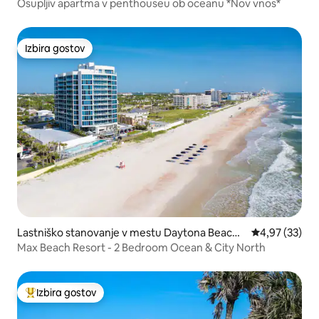
Osupljiv apartma v penthouseu ob oceanu *Nov vnos*
Izbira gostov
Izbira gostov
Lastniško stanovanje v mestu Daytona Beach
Povprečna oce
4,97 (33)
Shores
Max Beach Resort - 2 Bedroom Ocean & City North
Izbira gostov
Najbolj priljubljena prenočišča z značko »Izbira gostov«