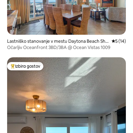
Lastniško stanovanje v mestu Daytona Beach Sho
Povprečna 
5 (14)
res
Očarljiv Oceanfront 3BD/3BA @ Ocean Vistas 1009
Izbira gostov
Najbolj priljubljena prenočišča z značko »Izbira gostov«