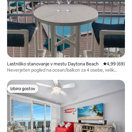
Lastniško stanovanje v mestu Daytona Beach
Povprečna ocen
4,99 (69)
Neverjeten pogled na ocean/balkon za 4 osebe, velik
bazen in masažna kad
Izbira gostov
Izbira gostov