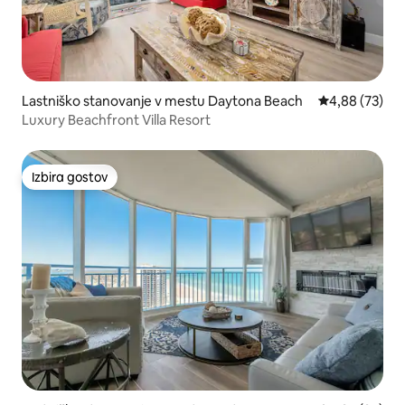
Lastniško stanovanje v mestu Daytona Beach
Povprečna oce
4,88 (73)
Luxury Beachfront Villa Resort
Izbira gostov
Izbira gostov