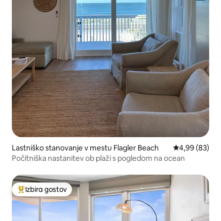
Lastniško stanovanje v mestu Flagler Beach
Povprečna oce
4,99 (83)
Počitniška nastanitev ob plaži s pogledom na ocean
Izbira gostov
Najbolj priljubljena prenočišča z značko »Izbira gostov«