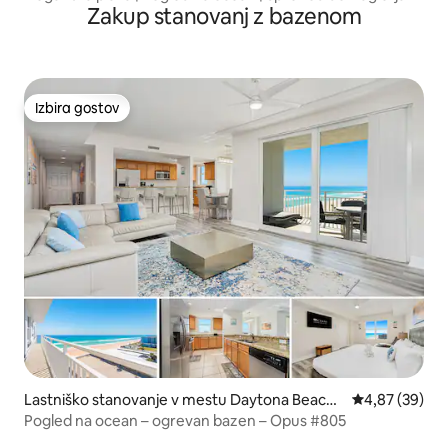
Zakup stanovanj z bazenom
Izbira gostov
Izbira gostov
Lastniško stanovanje v mestu Daytona Beach
Povprečna oce
4,87 (39)
Shores
Pogled na ocean – ogrevan bazen – Opus #805