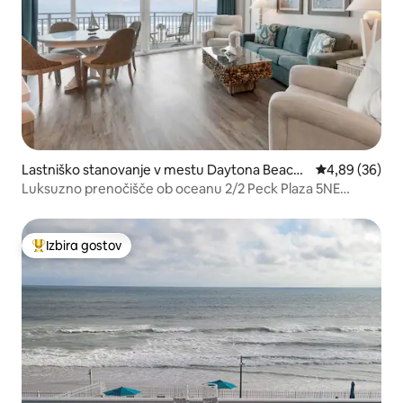
Lastniško stanovanje v mestu Daytona Beach
Povprečna oce
4,89 (36)
Shores
Luksuzno prenočišče ob oceanu 2/2 Peck Plaza 5NE
Lokalni lastnik
Izbira gostov
Najbolj priljubljena prenočišča z značko »Izbira gostov«