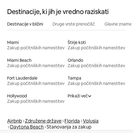
Destinacije, ki jih je vredno raziskati
Destinacije v bližini
Druge vrste prenočišč
Glavne znamenit
Miami
Štirje koti
Zakup počitniških namestitev
Zakup počitniških namestitev
Miami Beach
Orlando
Zakup počitniških namestitev
Zakup počitniških namestitev
Fort Lauderdale
Tampa
Zakup počitniških namestitev
Zakup počitniških namestitev
Hollywood
Prikaži več
Zakup počitniških namestitev
Airbnb
Združene države
Florida
Volusia
Daytona Beach
Stanovanja za zakup