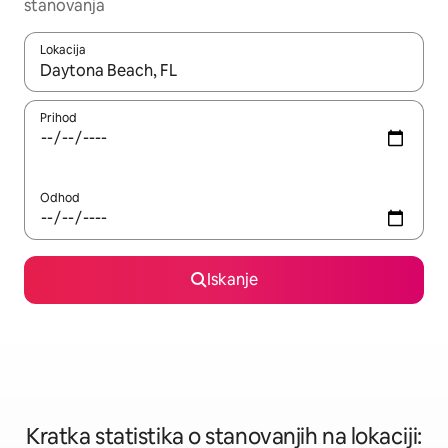
stanovanja
Lokacija
Ko so rezultati na voljo, krmarite s puščičnima tipkama gor in dol
Prihod
Odhod
Iskanje
Kratka statistika o stanovanjih na lokaciji: