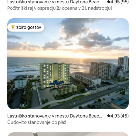
Lastniško stanovanje v mestu Daytona Beach
Povprečna oce
4,95 (95)
Shores
Počitniški raj v ospredju🏖 oceana v 21. nadstropju!
Izbira gostov
Najbolj priljubljena prenočišča z značko »Izbira gostov«
Lastniško stanovanje v mestu Daytona Beach
Povprečna oce
4,93 (46)
Shores
Čudovito stanovanje ob plaži