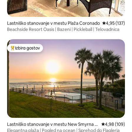
Lastniško stanovanje v mestu Plaža Coronado
Povprečna ocen
4,95 (137)
Beachside Resort Oasis | Bazeni | Pickleball | Telovadnica
Izbira gostov
Najbolj priljubljena prenočišča z značko »Izbira gostov«
Lastniško stanovanje v mestu New Smyrna B
Povprečna ocen
4,98 (109)
each
Elegantna plaža | Pogled na ocean | Sprehod do Flaglerja