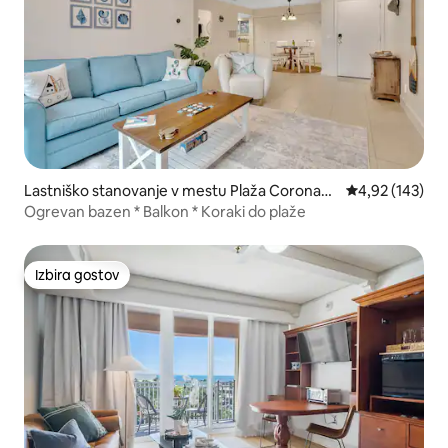
Lastniško stanovanje v mestu Plaža Coronad
Povprečna ocen
4,92 (143)
o
Ogrevan bazen * Balkon * Koraki do plaže
Izbira gostov
Izbira gostov