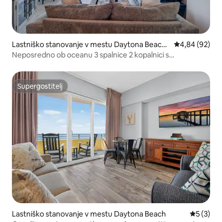
Lastniško stanovanje v mestu Daytona Beach
Povprečna oce
4,84 (92)
Shores
Neposredno ob oceanu 3 spalnice 2 kopalnici s
panoramskim razgledom
Supergostitelj
Supergostitelj
Lastniško stanovanje v mestu Daytona Beach
Povprečna
5 (3)