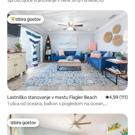
Sproščujoče stanovanje v New Smyrna Beachu
Izbira gostov
Najbolj priljubljena prenočišča z značko »Izbira gostov«
Lastniško stanovanje v mestu Flagler Beach
Povprečna ocen
4,99 (111)
1 ulica od oceana, balkon s pogledom na ocean,
BREZPLAČNO parkiranje
Izbira gostov
Izbira gostov