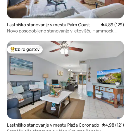
Lastniško stanovanje v mestu Palm Coast
Povprečna ocen
4,89 (129)
Novo posodobljeno stanovanje v letovišču Hammock
Beach Resort
Izbira gostov
Najbolj priljubljena prenočišča z značko »Izbira gostov«
Lastniško stanovanje v mestu Plaža Coronado
Povprečna ocen
4,98 (121)