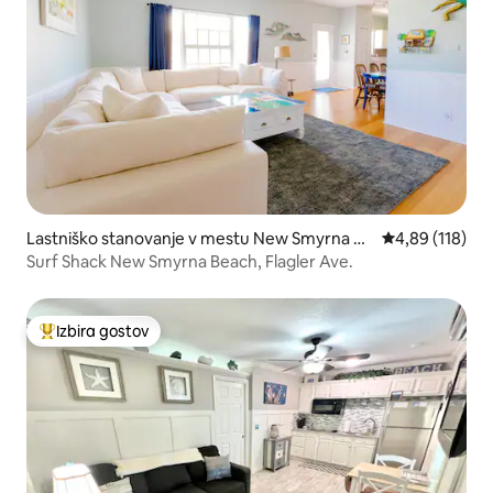
Lastniško stanovanje v mestu New Smyrna Be
Povprečna ocen
4,89 (118)
ach
Surf Shack New Smyrna Beach, Flagler Ave.
Izbira gostov
Najbolj priljubljena prenočišča z značko »Izbira gostov«