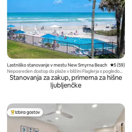
Lastniško stanovanje v mestu New Smyrna Beach
Povprečna 
5 (59)
Neposreden dostop do plaže v bližini Flaglerja s pogledom
Stanovanja za zakup, primerna za hišne
na ocean in bazen
ljubljenčke
Izbira gostov
Najbolj priljubljena prenočišča z značko »Izbira gostov«