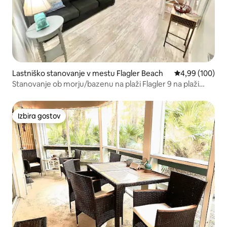
Lastniško stanovanje v mestu Flagler Beach
Povprečna ocen
4,99 (100)
Stanovanje ob morju/bazenu na plaži Flagler 9 na plaži
Flagler 9
Izbira gostov
Izbira gostov