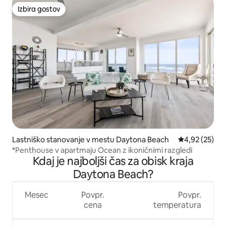
Izbira gostov
Izbira gostov
Lastniško stanovanje v mestu Daytona Beach
Povprečna oce
4,92 (25)
*Penthouse v apartmaju Ocean z ikoničnimi razgledi
Kdaj je najboljši čas za obisk kraja
Daytona Beach?
Mesec
Povpr.
Povpr.
cena
temperatura