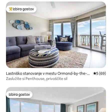
Izbira gostov
Najbolj priljubljena prenočišča z značko »Izbira gostov«
Lastniško stanovanje v mestu Ormond-by-the-Se
Povprečna 
5 (69)
a
Zaslužite si Penthouse, privoščite si!
Izbira gostov
Izbira gostov