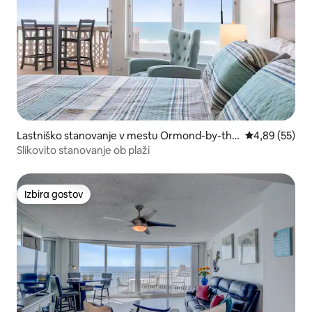
Lastniško stanovanje v mestu Ormond-by-the
Povprečna oce
4,89 (55)
-Sea
Slikovito stanovanje ob plaži
Izbira gostov
Izbira gostov