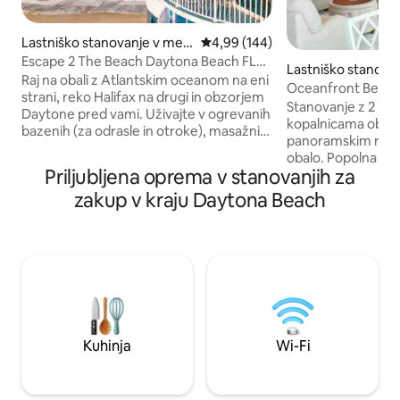
Lastniško stanovanje v mes
Povprečna ocena: 4,99 od 5, št.
4,99 (144)
tu Daytona Beach Shores
Escape 2 The Beach Daytona Beach FL
Lastniško stanova
2SP 2K
Raj na obali z Atlantskim oceanom na eni
aytona Beach Sho
Oceanfront Beach
strani, reko Halifax na drugi in obzorjem
Intracoastal Views
Stanovanje z 2 pos
Daytone pred vami. Uživajte v ogrevanih
kopalnicama ob oc
bazenih (za odrasle in otroke), masažni
panoramskim razg
kadi, telovadnici, klubski sobi, biljardu,
obalo. Popolna kuhin
namiznemu tenisu, shuffleboardu,
Priljubljena oprema v stanovanjih za
v enoti, 2 televizo
košarki, pickleballu in tenisu. Sprostite se
masažna kad, poln
zakup v kraju Daytona Beach
v zakonskih posteljah s širokimi
biljard, soba za na
posteljami in razkošnimi vzmetnicami,
in igrami. Z dviga
kuhajte v popolnoma opremljeni kuhinji
penthouse restavrac
in se sprostite na balkonu. Ležalniki so
glasbi, večerji in 
vključeni. Dvigalo do restavracije Top of
opazujete sončni z
Daytona. Dve brezplačni pokriti parkirni
bližini zdravilišča 
mesti. Escape 2 The Beach Daytona
trgovina Publix, min
Beach, Florida Kot na YouTubu
Sprehod do sladole
ne boste želeli odit
Kuhinja
Wi-Fi