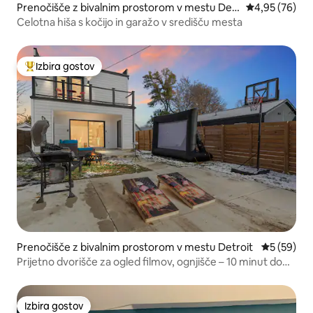
Prenočišče z bivalnim prostorom v mestu Detr
Povprečna oce
4,95 (76)
oit
Celotna hiša s kočijo in garažo v središču mesta
Izbira gostov
Najbolj priljubljena prenočišča z značko »Izbira gostov«
Prenočišče z bivalnim prostorom v mestu Detroit
Povprečna 
5 (59)
Prijetno dvorišče za ogled filmov, ognjišče – 10 minut do
igralnice
Izbira gostov
Izbira gostov