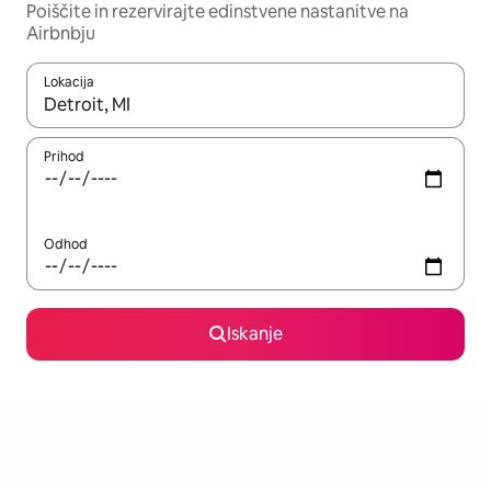
Poiščite in rezervirajte edinstvene nastanitve na
Airbnbju
Lokacija
Ko so rezultati na voljo, krmarite s puščičnima tipkama gor in dol
Prihod
Odhod
Iskanje