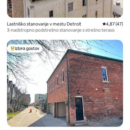
Lastniško stanovanje v mestu Detroit
Povprečna oce
4,87 (47)
3-nadstropno podstrešno stanovanje s strešno teraso
Izbira gostov
Najbolj priljubljena prenočišča z značko »Izbira gostov«