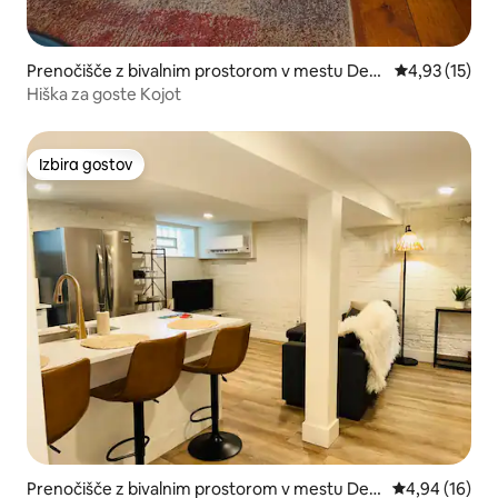
Prenočišče z bivalnim prostorom v mestu Detr
Povprečna oce
4,93 (15)
oit
Hiška za goste Kojot
Izbira gostov
Izbira gostov
Prenočišče z bivalnim prostorom v mestu Detr
Povprečna oce
4,94 (16)