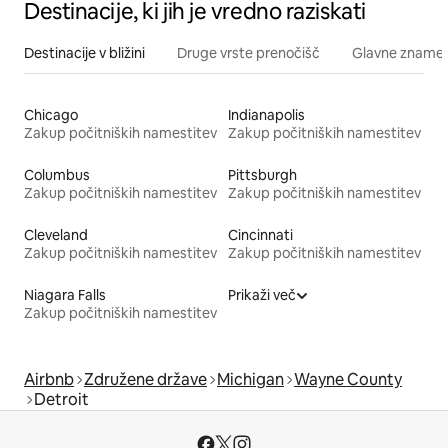
Destinacije, ki jih je vredno raziskati
Destinacije v bližini
Druge vrste prenočišč
Glavne znamenit
Chicago
Indianapolis
Zakup počitniških namestitev
Zakup počitniških namestitev
Columbus
Pittsburgh
Zakup počitniških namestitev
Zakup počitniških namestitev
Cleveland
Cincinnati
Zakup počitniških namestitev
Zakup počitniških namestitev
Niagara Falls
Prikaži več
Zakup počitniških namestitev
Airbnb
Združene države
Michigan
Wayne County
Detroit