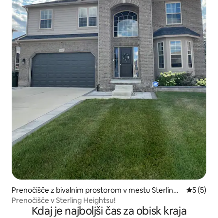
Prenočišče z bivalnim prostorom v mestu Sterling
Povprečna
5 (5)
Heights
Prenočišče v Sterling Heightsu!
Kdaj je najboljši čas za obisk kraja