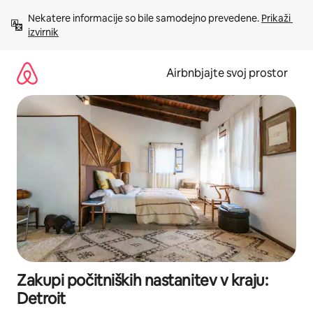
Preskoči
Nekatere informacije so bile samodejno prevedene. 
Prikaži 
na
izvirnik
vsebino
Airbnbjajte svoj prostor
Zakupi počitniških nastanitev v kraju:
Detroit