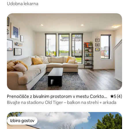
oit
Udobna lekarna
Prenočišče z bivalnim prostorom v mestu Corktow
Povprečna
5 (4)
n
Bivajte na stadionu Old Tiger – balkon na strehi + arkada
Izbira gostov
Izbira gostov