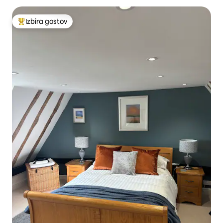
Izbira gostov
Najbolj priljubljena prenočišča z značko »Izbira gostov«