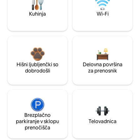
Kuhinja
Wi-Fi
Hišni ljubljenčki so
Delovna površina
dobrodošli
za prenosnik
Brezplačno
parkiranje v sklopu
Telovadnica
prenočišča