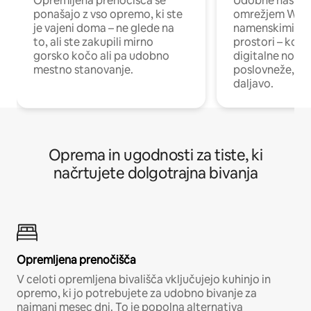
Opremljena prenočišča se
Udobne nastani
ponašajo z vso opremo, ki ste
omrežjem Wi-Fi
je vajeni doma – ne glede na
namenskimi de
to, ali ste zakupili mirno
prostori – kot 
gorsko kočo ali pa udobno
digitalne noma
mestno stanovanje.
poslovneže, ki 
daljavo.
Oprema in ugodnosti za tiste, ki
načrtujete dolgotrajna bivanja
Opremljena prenočišča
V celoti opremljena bivališča vključujejo kuhinjo in
opremo, ki jo potrebujete za udobno bivanje za
najmanj mesec dni. To je popolna alternativa