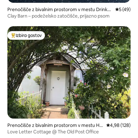
Prenočišče z bivalnim prostorom v mestu Drinkst
Povprečna 
5 (49)
one
Clay Barn – podeželsko zatočišče, prijazno psom
Izbira gostov
Najbolj priljubljena prenočišča z značko »Izbira gostov«
Prenočišče z bivalnim prostorom v mestu He
Povprečna ocen
4,98 (128)
ssett
Love Letter Cottage @ The Old Post Office