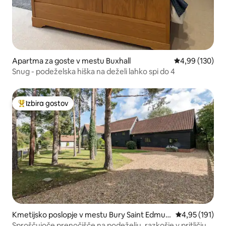
Apartma za goste v mestu Buxhall
Povprečna ocen
4,99 (130)
Snug - podeželska hiška na deželi lahko spi do 4
Izbira gostov
Najbolj priljubljena prenočišča z značko »Izbira gostov«
Kmetijsko poslopje v mestu Bury Saint Edmun
Povprečna ocen
4,95 (191)
ds
Sproščujoče prenočišče na podeželju, razkošje v pritličju