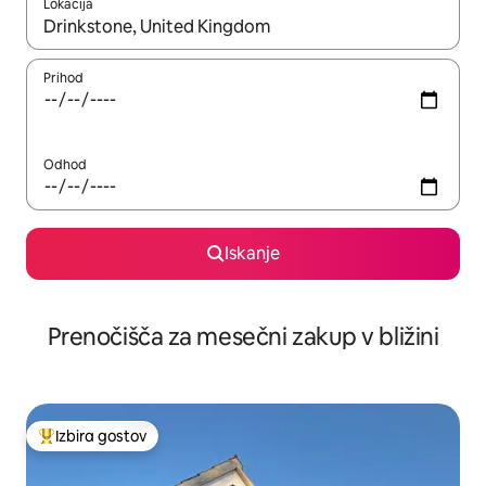
Lokacija
Ko so rezultati na voljo, krmarite s puščičnima tipkama gor in dol
Prihod
Odhod
Iskanje
Prenočišča za mesečni zakup v bližini
Izbira gostov
Najbolj priljubljena prenočišča z značko »Izbira gostov«