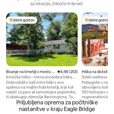
za lokacijo, čistočo in še več.
Izbira gostov
Izbira gostov
Najbolj priljubljena prenočišča z značko »Izbira gostov«
Najbolj priljublje
Bivanje na kmetiji v mestu B
Povprečna ocena: 4,98 od 5, št.
4,98 (253)
Hiška na deželi v 
ennington
ftsbury
Kmečka hiška – mirna enosobna hiška na
Šolski wellness na
hobi kmetiji
Dobrodošli v naši mirni hiški z eno
Pobegnite v našo 
spalnico na majhni hobi kmetiji, ki je kot
obnovljeno šolsko
nalašč za pare ali samostojne popotnike,
100 hektarjev velik
ki obiskujejo območje Benningtona. Ta
regenerativni kmeti
Priljubljena oprema za počitniške
prijeten prostor je zasnovan za počitek
gorovje Green Mou
in preprostost. Ne glede na to, ali ste v
sodobnim udobjem
nastanitve v kraju Eagle Bridge
mestu na obisku pri družini, raziskujete
kmetijskih poti se 