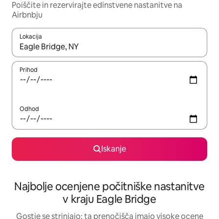
Poiščite in rezervirajte edinstvene nastanitve na
Airbnbju
Lokacija
Ko so rezultati na voljo, krmarite s puščičnima tipkama gor in dol
Prihod
Odhod
Iskanje
Najbolje ocenjene počitniške nastanitve
v kraju Eagle Bridge
Gostje se strinjajo: ta prenočišča imajo visoke ocene