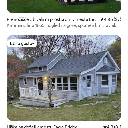
Prenočišče z bivalnim prostorom v mestu Ben
Povprečna oce
4,96 (27)
nington
Kmetija iz leta 1865: pogled na gore, spomenik in travnik
Izbira gostov
Izbira gostov
Hiška na deželi v mestu Eagle Bridge
Povprečna oc
4,8 (81)