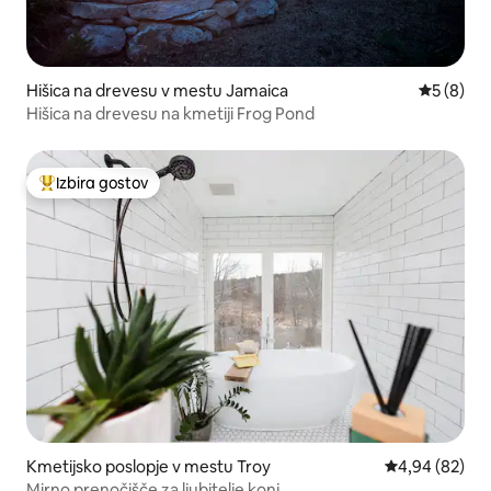
Hišica na drevesu v mestu Jamaica
Povprečna
5 (8)
Hišica na drevesu na kmetiji Frog Pond
Izbira gostov
Najbolj priljubljena prenočišča z značko »Izbira gostov«
Kmetijsko poslopje v mestu Troy
Povprečna oce
4,94 (82)
Mirno prenočišče za ljubitelje konj