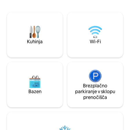
lokalne poti ali pa ste tu le za nekaj dni,
masažni kadi in so
boste imeli na voljo udobno bivališče, kjer
zaspite ob nežnih 
se boste lahko sprostili in si povrnili moči.
pasejo na pašnikih 
Čakajo vas pozorne pozornosti, kot so
pristno življenje n
sveža jajca naših kokoši in domače
vsem razpoložljivi
marmelade, udobna ureditev pa vam
za električna vozil
omogoča, da se zlahka udobno
pralni/sušilni stroj
namestite in počutite kot doma.
naprava brez prez
Kuhinja
Wi-Fi
udobje poleti.
Brezplačno
Bazen
parkiranje v sklopu
prenočišča