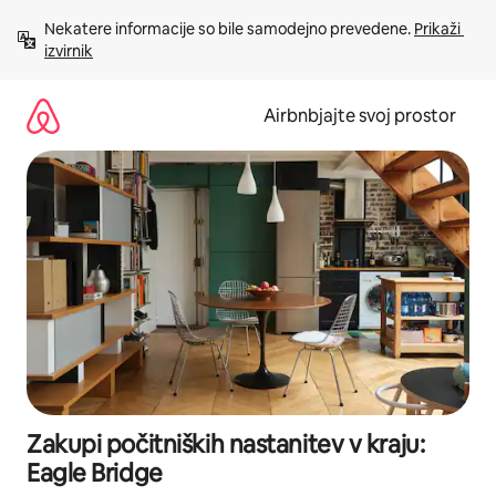
Preskoči
Nekatere informacije so bile samodejno prevedene. 
Prikaži 
na
izvirnik
vsebino
Airbnbjajte svoj prostor
Zakupi počitniških nastanitev v kraju:
Eagle Bridge