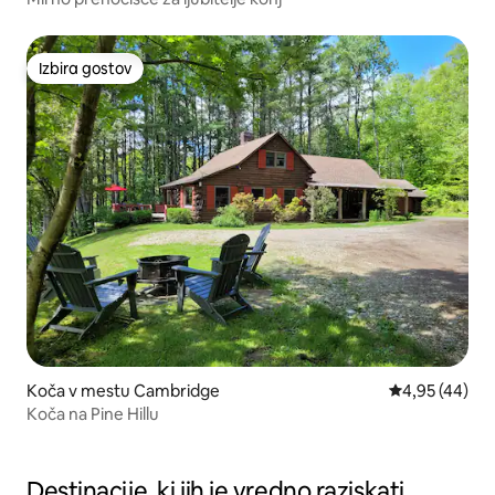
Izbira gostov
Izbira gostov
Koča v mestu Cambridge
Povprečna oce
4,95 (44)
Koča na Pine Hillu
Destinacije, ki jih je vredno raziskati