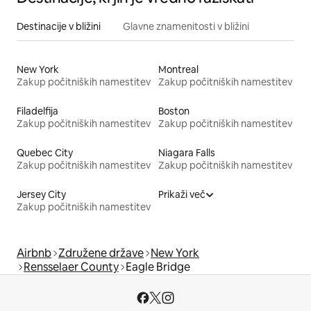
Destinacije v bližini
Glavne znamenitosti v bližini
New York
Montreal
Zakup počitniških namestitev
Zakup počitniških namestitev
Filadelfija
Boston
Zakup počitniških namestitev
Zakup počitniških namestitev
Quebec City
Niagara Falls
Zakup počitniških namestitev
Zakup počitniških namestitev
Jersey City
Prikaži več
Zakup počitniških namestitev
Airbnb
Združene države
New York
Rensselaer County
Eagle Bridge