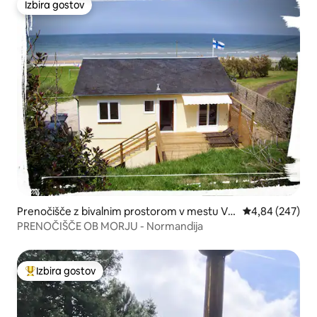
Izbira gostov
Izbira gostov
Prenočišče z bivalnim prostorom v mestu Vie
Povprečna ocena
4,84 (247)
rville-sur-Mer
PRENOČIŠČE OB MORJU - Normandija
Izbira gostov
Najbolj priljubljena prenočišča z značko »Izbira gostov«