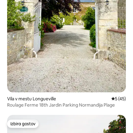
Vila v mestu Longueville
Povprečna 
5 (45)
Roulage Ferme 18th Jardin Parking Normandija Plage
Izbira gostov
Izbira gostov