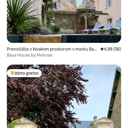
Prenočišče z bivalnim prostorom v mestu Bay
Povprečna oce
4,98 (58)
eux
Baya House by Melrose
Izbira gostov
Najbolj priljubljena prenočišča z značko »Izbira gostov«