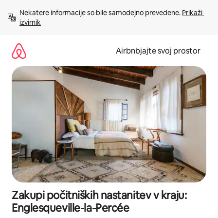
Preskoči
Nekatere informacije so bile samodejno prevedene. 
Prikaži 
na
izvirnik
vsebino
Airbnbjajte svoj prostor
Zakupi počitniških nastanitev v kraju:
Englesqueville-la-Percée