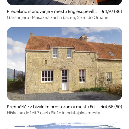
Predelano stanovanje v mestu Englesqueville-l
Povprečna oce
4,97 (86)
a-Percée
Garsonjera · Masažna kad in bazen, 2 km do Omahe
Prenočišče z bivalnim prostorom v mestu Engl
Povprečna oce
4,66 (50)
esqueville-la-Percée
Hiška na deželi 7 oseb Plaže in pristajalna mesta