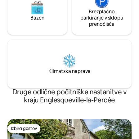
Brezplačno
Bazen
parkiranje v sklopu
prenočišča
Klimatska naprava
Druge odlične počitniške nastanitve v
kraju Englesqueville-la-Percée
Izbira gostov
Izbira gostov