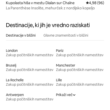
Kupolasta hiša v mestu Dialan sur Chaîne
Povprečna ocen
4,98 (96)
La Parenthèse Insolite, mehurček z nordijsko kopeljo
Destinacije, ki jih je vredno raziskati
Destinacije v bližini
Glavne znamenitosti v bližini
London
Pariz
Zakup počitniških namestitev
Zakup počitniških namestitev
Bruselj
Manchester
Zakup počitniških namestitev
Zakup počitniških namestitev
La Rochelle
Lille
Zakup počitniških namestitev
Zakup počitniških namestitev
Antwerpen
Prikaži več
Zakup počitniških namestitev