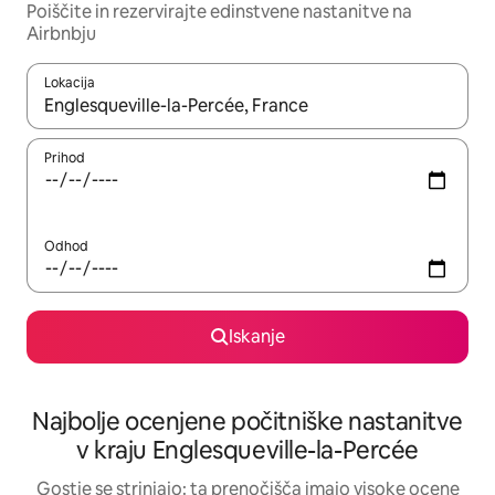
Poiščite in rezervirajte edinstvene nastanitve na
Airbnbju
Lokacija
Ko so rezultati na voljo, krmarite s puščičnima tipkama gor in dol
Prihod
Odhod
Iskanje
Najbolje ocenjene počitniške nastanitve
v kraju Englesqueville-la-Percée
Gostje se strinjajo: ta prenočišča imajo visoke ocene