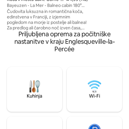
narava vam omogoč
e-Fresné
Bayeuzen - La Mer - Balneo cabin 180°
kolesarite po obal
sea view
Čudovita luksuzna in romantična koča,
Cotentin in Bessin 
edinstvena v Franciji, z izjemnim
pogledom na morje iz postelje ali balnea!
Za predlog ali čarobno noč izven časa,
Priljubljena oprema za počitniške
boste zaradi tega bivališča želeli... ostati
tam. Zajamčen trenutek je zagotovljen.
nastanitve v kraju Englesqueville-la-
Vse udobje, ki je na voljo. Balneo,
Percée
opremljena kuhinja, zakonska postelja s
steklenim oknom, dolgim 3 metre, za
spanje z očmi, pritrjenimi na morje.
Samostojni vstop prek digikode.
Diskretnost in zasebnost sta
zagotovljena. Možnosti lahko naročite na
našem spletišču.
Kuhinja
Wi-Fi