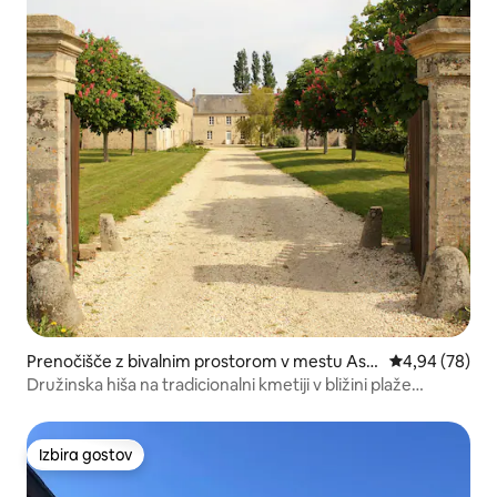
Prenočišče z bivalnim prostorom v mestu Asni
Povprečna oce
4,94 (78)
ères-en-Bessin
Družinska hiša na tradicionalni kmetiji v bližini plaže
Omaha
Izbira gostov
Izbira gostov