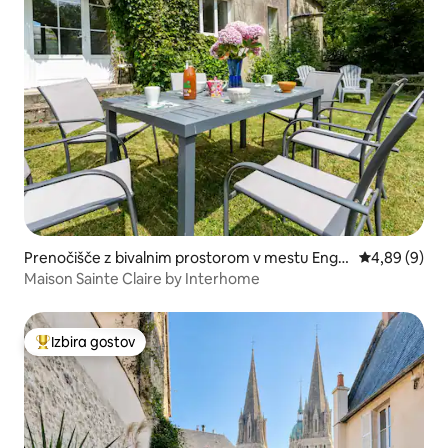
Prenočišče z bivalnim prostorom v mestu Engle
Povprečna oc
4,89 (9)
squeville-la-Percée
Maison Sainte Claire by Interhome
Izbira gostov
Najbolj priljubljena prenočišča z značko »Izbira gostov«