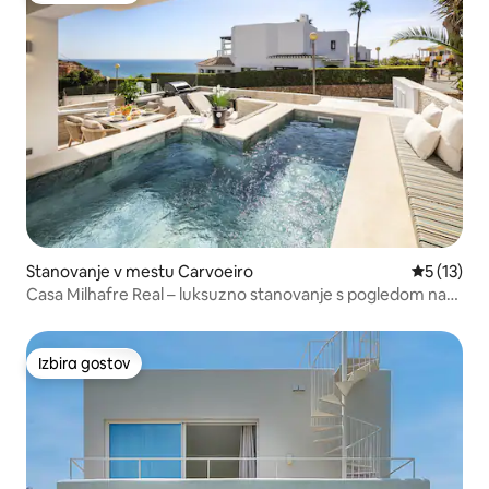
Stanovanje v mestu Carvoeiro
Povprečna 
5 (13)
Casa Milhafre Real – luksuzno stanovanje s pogledom na
morje
Izbira gostov
Izbira gostov