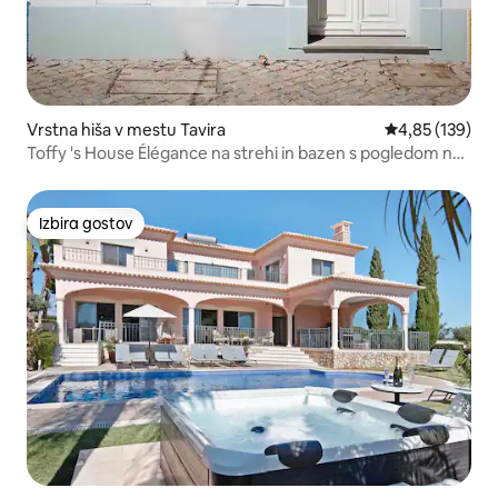
Vrstna hiša v mestu Tavira
Povprečna ocen
4,85 (139)
Toffy 's House Élégance na strehi in bazen s pogledom na
mesto
Izbira gostov
Izbira gostov