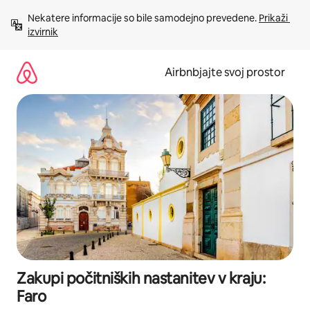
Preskoči
Nekatere informacije so bile samodejno prevedene. 
Prikaži 
na
izvirnik
vsebino
Airbnbjajte svoj prostor
Zakupi počitniških nastanitev v kraju:
Faro