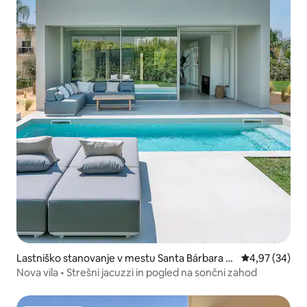
Lastniško stanovanje v mestu Santa Bárbara d
Povprečna oce
4,97 (34)
e Nexe
Nova vila • Strešni jacuzzi in pogled na sončni zahod