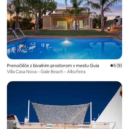
Prenočišče z bivalnim prostorom v mestu Guia
Povprečna
5 (9)
Villa Casa Nova – Gale Beach – Albufeira