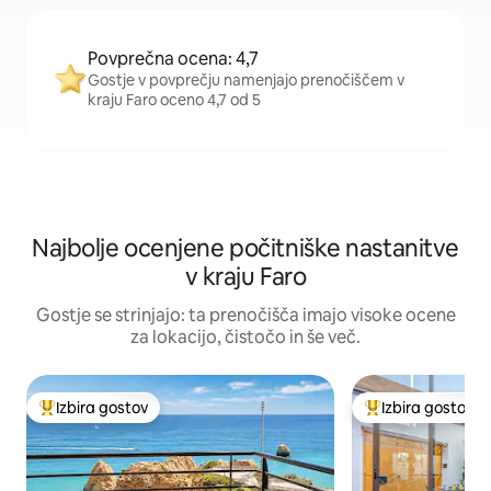
Povprečna ocena: 4,7
Gostje v povprečju namenjajo prenočiščem v
kraju Faro oceno 4,7 od 5
Najbolje ocenjene počitniške nastanitve
v kraju Faro
Gostje se strinjajo: ta prenočišča imajo visoke ocene
za lokacijo, čistočo in še več.
Izbira gostov
Izbira gostov
Najbolj priljubljena prenočišča z značko »Izbira gostov«
Najbolj priljublje