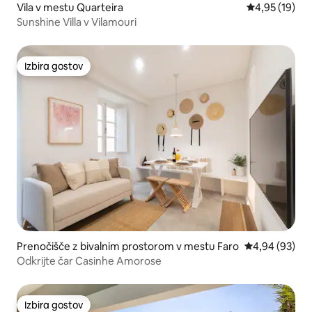
Vila v mestu Quarteira
Povprečna oce
4,95 (19)
Sunshine Villa v Vilamouri
Izbira gostov
Izbira gostov
Prenočišče z bivalnim prostorom v mestu Faro
Povprečna oce
4,94 (93)
Odkrijte čar Casinhe Amorose
Izbira gostov
Izbira gostov