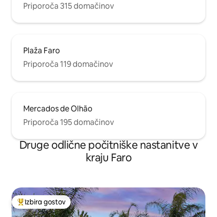
Priporoča 315 domačinov
Plaža Faro
Priporoča 119 domačinov
Mercados de Olhão
Priporoča 195 domačinov
Druge odlične počitniške nastanitve v
kraju Faro
Izbira gostov
Najbolj priljubljena prenočišča z značko »Izbira gostov«