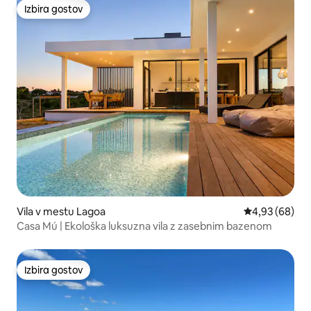
Izbira gostov
Izbira gostov
Vila v mestu Lagoa
Povprečna oce
4,93 (68)
Casa Mú | Ekološka luksuzna vila z zasebnim bazenom
Izbira gostov
Izbira gostov