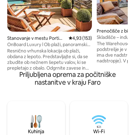
Prenočišče z biva
m v mestu Faro
Skladišče – industr
Stanovanje v mestu Portimã
Povprečna ocena: 4,93 od 5, št.
4,93 (153)
The Warehouse – i
o
OnBoard Luxury l Ob plaži, panoramski
podstrešje je v »in
pogled na ocean
Resnično vrhunska lokacija ob plaži,
ima dve nadstropji (
obdana z lepoto. Predstavljajte si, da se
nadstropje). V pritl
zbudite ob nežnem šepetu valov, ki se
dnevna soba s kuhin
prepletajo z obalo. Odgrnite zavese in
kopalnica s prho. 
Priljubljena oprema za počitniške
pozdravil vas bo osupljiv razgled na
1 odprta spalnica 
prostran, bleščeč ocean, ki se razteza
nastanitve v kraju Faro
prostorom in pisal
proti obzorju. Apartma On Board Luxury
prho. Zelo central
je tako očarljiv, kot se sliši. Vzbujajte
marine. Mirna ulica
občutke miru in sprostitve. Prepustite se
neposredni bližini.
življenju na plaži Praia da Rocha.
gradnji, zato lahko
Vsekakor prostor, kjer lahko ustvarite
hrupa.
dragocene spomine z družino in prijatelji.
Veseli nas, da ste z nami
Kuhinja
Wi-Fi