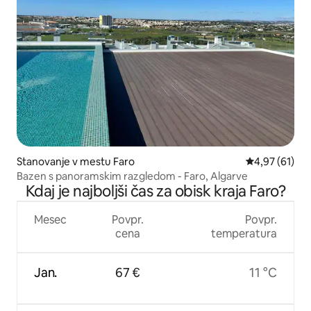
Stanovanje v mestu Faro
Povprečna oce
4,97 (61)
Bazen s panoramskim razgledom - Faro, Algarve
Kdaj je najboljši čas za obisk kraja Faro?
Mesec
Povpr.
Povpr.
cena
temperatura
Jan.
67 €
11 °C