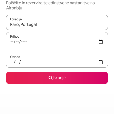
Poiščite in rezervirajte edinstvene nastanitve na
Airbnbju
Lokacija
Ko so rezultati na voljo, krmarite s puščičnima tipkama gor in dol
Prihod
Odhod
Iskanje