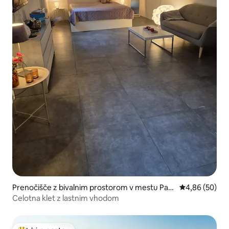
Prenočišče z bivalnim prostorom v mestu Pan
Povprečna oce
4,86 (50)
drup
Celotna klet z lastnim vhodom