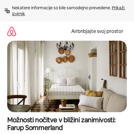
Preskoči
Nekatere informacije so bile samodejno prevedene. 
Prikaži 
na
izvirnik
vsebino
Airbnbjajte svoj prostor
Možnosti nočitve v bližini zanimivosti:
Farup Sommerland