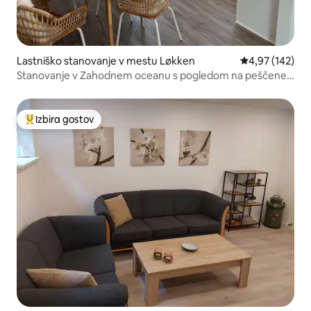
Lastniško stanovanje v mestu Løkken
Povprečna ocen
4,97 (142)
Stanovanje v Zahodnem oceanu s pogledom na peščene
sipine
Izbira gostov
Najbolj priljubljena prenočišča z značko »Izbira gostov«