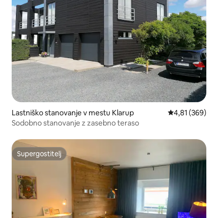
Lastniško stanovanje v mestu Klarup
Povprečna ocen
4,81 (369)
Sodobno stanovanje z zasebno teraso
Supergostitelj
Supergostitelj