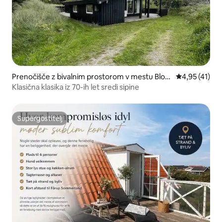
Prenočišče z bivalnim prostorom v mestu Blok
Povprečna oce
4,95 (41)
hus
Klasična klasika iz 70-ih let sredi sipine
Supergostitelj
Supergostitelj