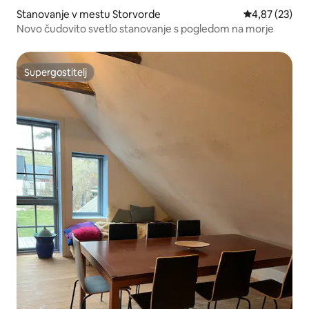
Stanovanje v mestu Storvorde
Povprečna oce
4,87 (23)
Novo čudovito svetlo stanovanje s pogledom na morje
Supergostitelj
Supergostitelj