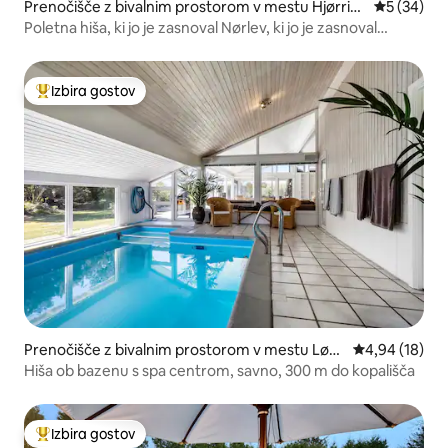
Prenočišče z bivalnim prostorom v mestu Hjørrin
Povprečna 
5 (34)
g
Poletna hiša, ki jo je zasnoval Nørlev, ki jo je zasnoval
arhitekt Liebhaver
Izbira gostov
Najbolj priljubljena prenočišča z značko »Izbira gostov«
Prenočišče z bivalnim prostorom v mestu Løkk
Povprečna oce
4,94 (18)
en
Hiša ob bazenu s spa centrom, savno, 300 m do kopališča
Izbira gostov
Najbolj priljubljena prenočišča z značko »Izbira gostov«