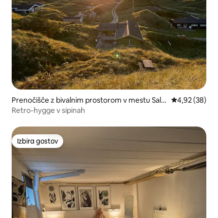
Prenočišče z bivalnim prostorom v mestu Salt
Povprečna oce
4,92 (38)
um
Retro-hygge v sipinah
Izbira gostov
Izbira gostov