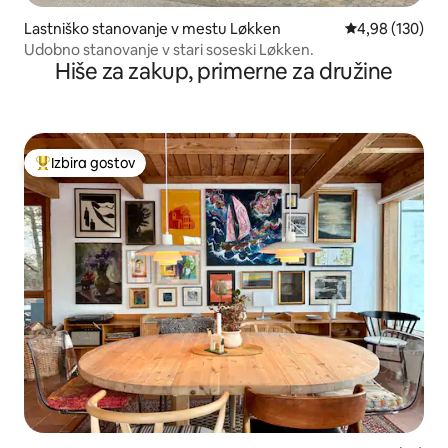
Lastniško stanovanje v mestu Løkken
Povprečna ocen
4,98 (130)
Udobno stanovanje v stari soseski Løkken.
Hiše za zakup, primerne za družine
Izbira gostov
Najbolj priljubljena prenočišča z značko »Izbira gostov«