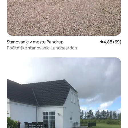
Stanovanje v mestu Pandrup
Povprečna ocen
4,88 (69)
Počitniško stanovanje Lundgaarden