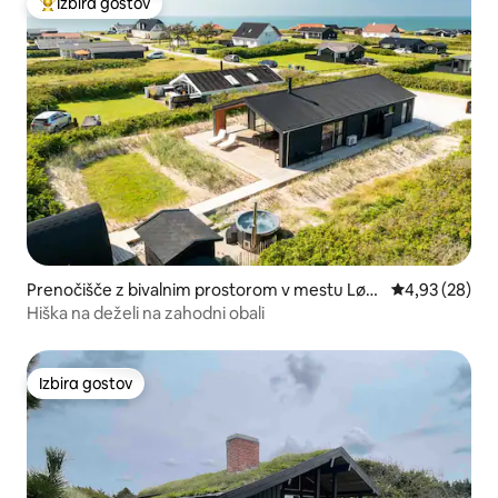
Izbira gostov
Najbolj priljubljena prenočišča z značko »Izbira gostov«
Prenočišče z bivalnim prostorom v mestu Løk
Povprečna oce
4,93 (28)
ken
Hiška na deželi na zahodni obali
Izbira gostov
Izbira gostov