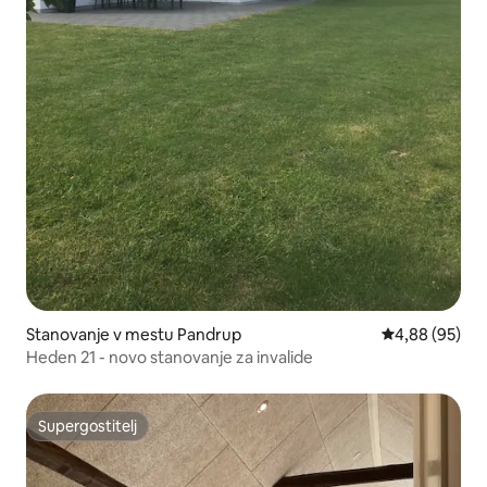
Stanovanje v mestu Pandrup
Povprečna oce
4,88 (95)
Heden 21 - novo stanovanje za invalide
Supergostitelj
Supergostitelj