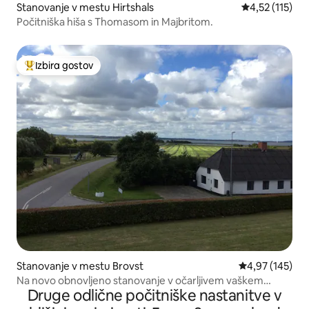
Stanovanje v mestu Hirtshals
Povprečna ocen
4,52 (115)
Počitniška hiša s Thomasom in Majbritom.
Izbira gostov
Najbolj priljubljena prenočišča z značko »Izbira gostov«
Stanovanje v mestu Brovst
Povprečna ocen
4,97 (145)
Na novo obnovljeno stanovanje v očarljivem vaškem
Druge odlične počitniške nastanitve v
okolju.