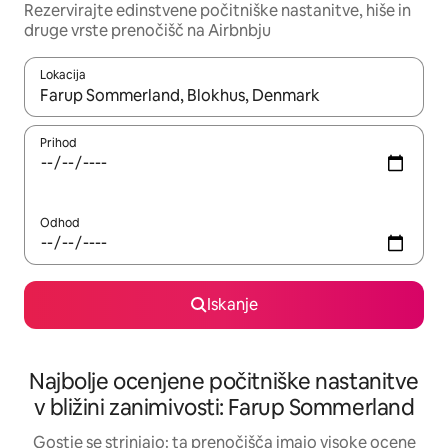
Rezervirajte edinstvene počitniške nastanitve, hiše in
druge vrste prenočišč na Airbnbju
Lokacija
Ko so rezultati na voljo, krmarite s puščičnima tipkama gor in dol
Prihod
Odhod
Iskanje
Najbolje ocenjene počitniške nastanitve
v bližini zanimivosti: Farup Sommerland
Gostje se strinjajo: ta prenočišča imajo visoke ocene