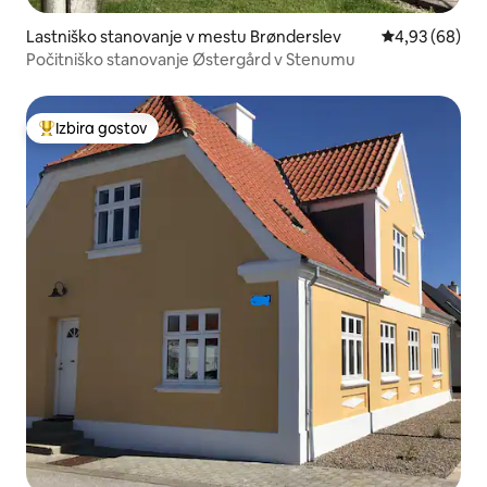
Lastniško stanovanje v mestu Brønderslev
Povprečna oce
4,93 (68)
Počitniško stanovanje Østergård v Stenumu
Izbira gostov
Najbolj priljubljena prenočišča z značko »Izbira gostov«