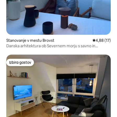
Stanovanje v mestu Brovst
Povprečna oce
4,88 (17)
Danska arhitektura ob Severnem morju s savno in
bazenom
Izbira gostov
Izbira gostov