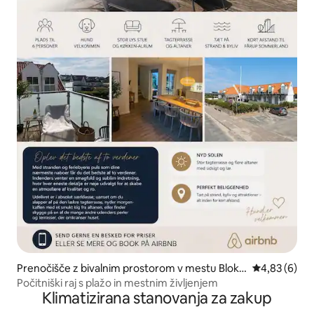
Prenočišče z bivalnim prostorom v mestu Blokh
Povprečna oc
4,83 (6)
us
Počitniški raj s plažo in mestnim življenjem
Klimatizirana stanovanja za zakup