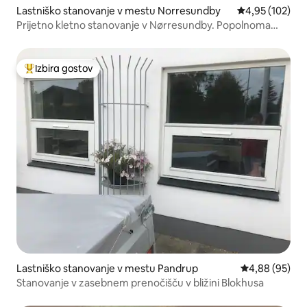
Lastniško stanovanje v mestu Norresundby
Povprečna ocen
4,95 (102)
Prijetno kletno stanovanje v Nørresundby. Popolnoma
opremljeno
Izbira gostov
Najbolj priljubljena prenočišča z značko »Izbira gostov«
Lastniško stanovanje v mestu Pandrup
Povprečna oce
4,88 (95)
Stanovanje v zasebnem prenočišču v bližini Blokhusa