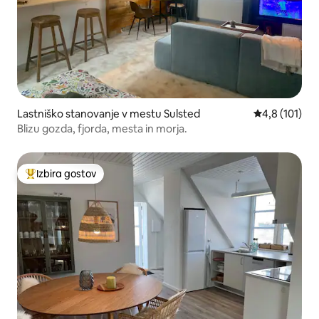
Lastniško stanovanje v mestu Sulsted
Povprečna oce
4,8 (101)
Blizu gozda, fjorda, mesta in morja.
Izbira gostov
Najbolj priljubljena prenočišča z značko »Izbira gostov«