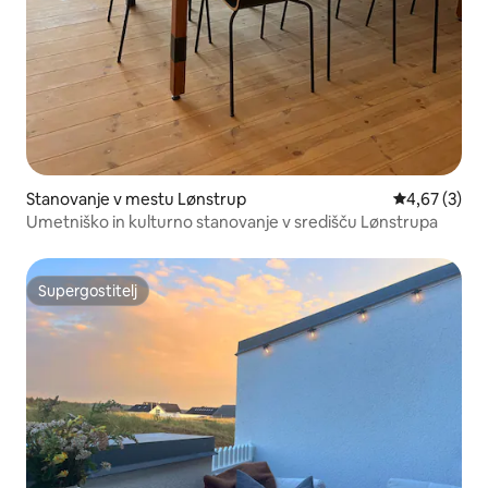
Stanovanje v mestu Lønstrup
Povprečna oc
4,67 (3)
Umetniško in kulturno stanovanje v središču Lønstrupa
Supergostitelj
Supergostitelj