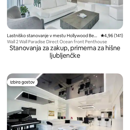
Lastniško stanovanje v mestu Hollywood Bea
Povprečna ocen
4,96 (141)
ch
Wall 2 Wall Paradise Direct Ocean front Penthouse
Stanovanja za zakup, primerna za hišne
ljubljenčke
Izbira gostov
Izbira gostov