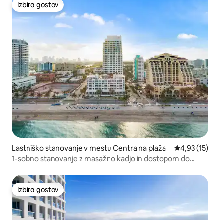
Izbira gostov
Izbira gostov
Lastniško stanovanje v mestu Centralna plaža
Povprečna oce
4,93 (15)
1-sobno stanovanje z masažno kadjo in dostopom do
telovadnice
Izbira gostov
Izbira gostov