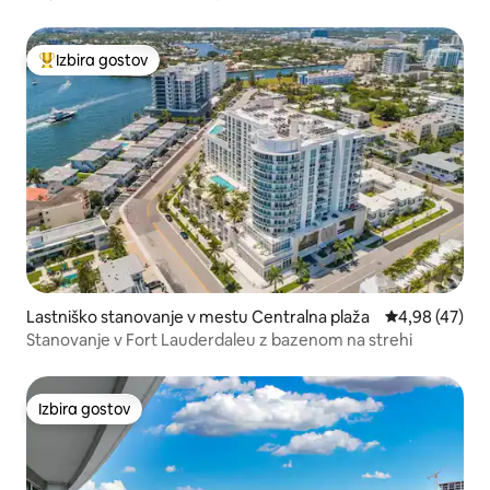
Izbira gostov
Najbolj priljubljena prenočišča z značko »Izbira gostov«
Lastniško stanovanje v mestu Centralna plaža
Povprečna oce
4,98 (47)
Stanovanje v Fort Lauderdaleu z bazenom na strehi
Izbira gostov
Izbira gostov