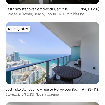
Lastniško stanovanje v mestu Galt Mile
Povprečna ocen
4,91 (256)
Oglejte si Ocean, Beach, Pool in Tiki Hut iz blazine
Izbira gostov
Izbira gostov
Lastniško stanovanje v mestu Hollywood Beac
Povprečna ocen
4,85 (113)
h
5 zvezdic LYFE 25fl 1bd na oceanu