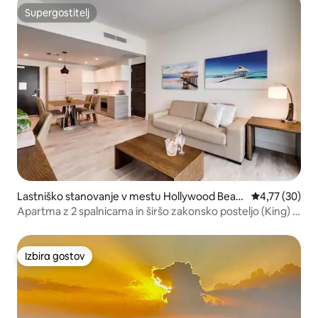
Supergostitelj
Supergostitelj
Lastniško stanovanje v mestu Hollywood Beac
Povprečna oce
4,77 (30)
h
Apartma z 2 spalnicama in širšo zakonsko posteljo (King) |
Popolnoma opremljena kuhinja | Za 6 oseb
Izbira gostov
Izbira gostov