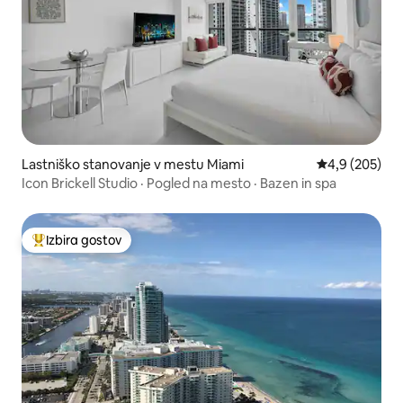
Lastniško stanovanje v mestu Miami
Povprečna oce
4,9 (205)
Icon Brickell Studio · Pogled na mesto · Bazen in spa
Izbira gostov
Najbolj priljubljena prenočišča z značko »Izbira gostov«