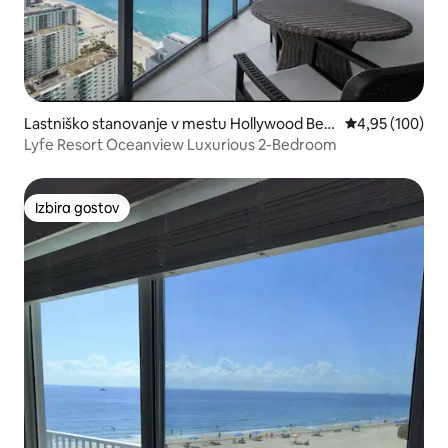
Lastniško stanovanje v mestu Hollywood Bea
Povprečna ocen
4,95 (100)
ch
Lyfe Resort Oceanview Luxurious 2-Bedroom
Izbira gostov
Izbira gostov