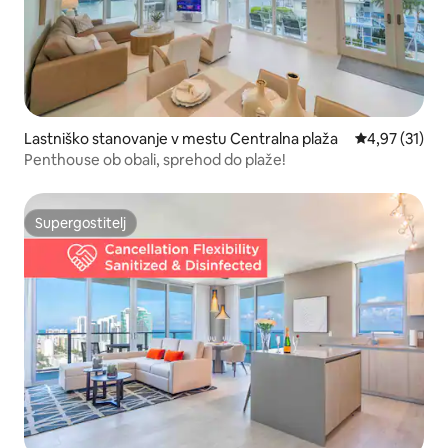
Lastniško stanovanje v mestu Centralna plaža
Povprečna oce
4,97 (31)
Penthouse ob obali, sprehod do plaže!
Supergostitelj
Supergostitelj