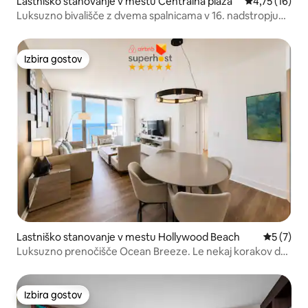
Lastniško stanovanje v mestu Centralna plaža
Povprečna oce
4,75 (16)
Luksuzno bivališče z dvema spalnicama v 16. nadstropju
hotela Ritz Carlton z razgledom na mesto
Izbira gostov
Izbira gostov
Lastniško stanovanje v mestu Hollywood Beach
Povprečna
5 (7)
Luksuzno prenočišče Ocean Breeze. Le nekaj korakov do
plaže
Izbira gostov
Izbira gostov