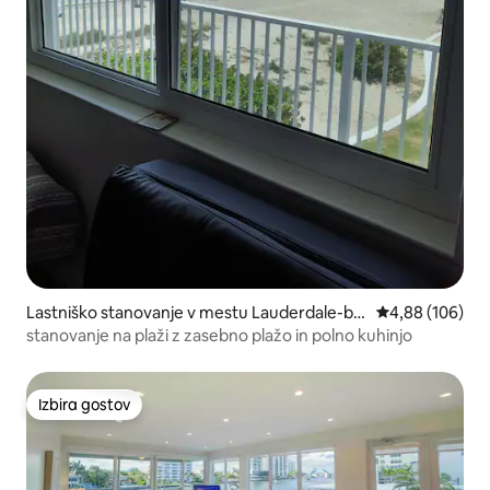
Lastniško stanovanje v mestu Lauderdale-by
Povprečna ocen
4,88 (106)
-the-Sea
stanovanje na plaži z zasebno plažo in polno kuhinjo
Izbira gostov
Izbira gostov