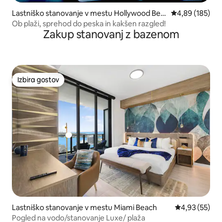
Lastniško stanovanje v mestu Hollywood Bea
Povprečna ocen
4,89 (185)
ch
Ob plaži, sprehod do peska in kakšen razgled!
Zakup stanovanj z bazenom
Izbira gostov
Izbira gostov
Lastniško stanovanje v mestu Miami Beach
Povprečna oce
4,93 (55)
Pogled na vodo/stanovanje Luxe/ plaža