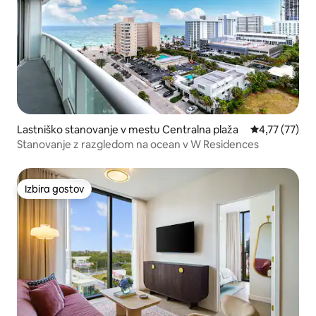
Lastniško stanovanje v mestu Centralna plaža
Povprečna oce
4,77 (77)
Stanovanje z razgledom na ocean v W Residences
Izbira gostov
Izbira gostov