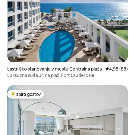
Lastniško stanovanje v mestu Centralna plaža
Povprečna ocen
4,98 (88)
Luksuzna suita Jr. na plaži Fort Lauderdale
Izbira gostov
Najbolj priljubljena prenočišča z značko »Izbira gostov«