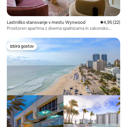
Lastniško stanovanje v mestu Wynwood
Povprečna oce
4,95 (22)
Prostoren apartma z dvema spalnicama in zakonsko
posteljo (Queen) | 2 kopalnici | Za 6 oseb
Izbira gostov
Izbira gostov