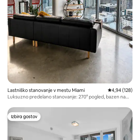
Lastniško stanovanje v mestu Miami
Povprečna ocen
4,94 (128)
Luksuzno predelano stanovanje: 270° pogled, bazen na
strehi, parkirišče
Izbira gostov
Izbira gostov