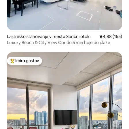
Lastniško stanovanje v mestu Sončni otoki
Povprečna ocen
4,88 (165)
Luxury Beach & City View Condo 5 min hoje do plaže
Izbira gostov
Najbolj priljubljena prenočišča z značko »Izbira gostov«