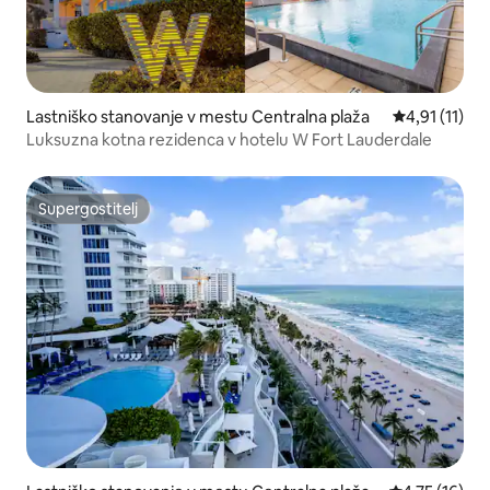
Lastniško stanovanje v mestu Centralna plaža
Povprečna oce
4,91 (11)
Luksuzna kotna rezidenca v hotelu W Fort Lauderdale
Supergostitelj
Supergostitelj