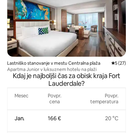
Lastniško stanovanje v mestu Centralna plaža
Povprečna 
5 (27)
Apartma Junior v luksuznem hotelu na plaži
Kdaj je najboljši čas za obisk kraja Fort
Lauderdale?
Mesec
Povpr.
Povpr.
cena
temperatura
Jan.
166 €
20 °C