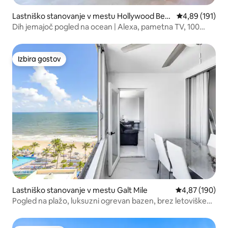
Lastniško stanovanje v mestu Hollywood Bea
Povprečna ocen
4,89 (191)
ch
Dih jemajoč pogled na ocean | Alexa, pametna TV, 100
Mbps
Izbira gostov
Izbira gostov
Lastniško stanovanje v mestu Galt Mile
Povprečna ocen
4,87 (190)
Pogled na plažo, luksuzni ogrevan bazen, brez letoviške
pristojbine