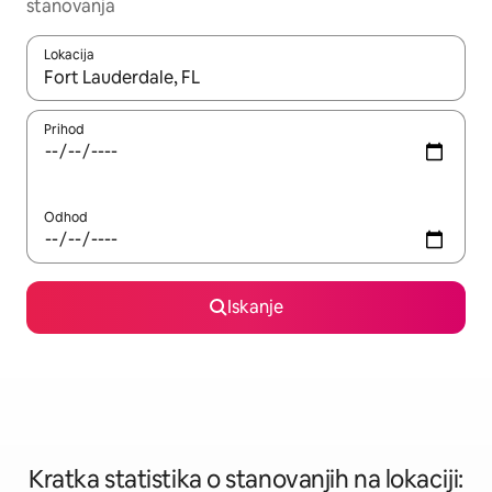
stanovanja
Lokacija
Ko so rezultati na voljo, krmarite s puščičnima tipkama gor in dol
Prihod
Odhod
Iskanje
Kratka statistika o stanovanjih na lokaciji: