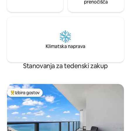
prenočišča
Klimatska naprava
Stanovanja za tedenski zakup
Izbira gostov
Najbolj priljubljena prenočišča z značko »Izbira gostov«