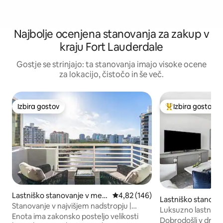
Najbolje ocenjena stanovanja za zakup v
kraju Fort Lauderdale
Gostje se strinjajo: ta stanovanja imajo visoke ocene
za lokacijo, čistočo in še več.
Izbira gostov
Izbira gostov
Izbira gostov
Najbolj priljublje
Lastniško stanovanje v mest
Povprečna ocena: 4,82 od 5, št.
4,82 (146)
Lastniško stanova
u Centralna plaža
Stanovanje v najvišjem nadstropju |
entralna plaža
Luksuzno lastniško
Pogled na ocean in obalni pas
Enota ima zakonsko posteljo velikosti
zvezdicami v Tiffa
Dobrodošli v dragulj