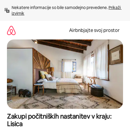
Preskoči
Nekatere informacije so bile samodejno prevedene. 
Prikaži 
na
izvirnik
vsebino
Airbnbjajte svoj prostor
Zakupi počitniških nastanitev v kraju:
Lisica