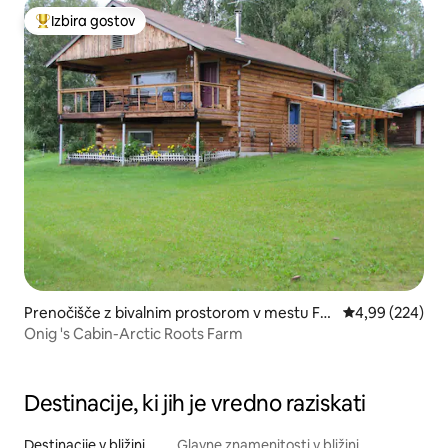
Izbira gostov
Najbolj priljubljena prenočišča z značko »Izbira gostov«
Prenočišče z bivalnim prostorom v mestu Fai
Povprečna ocena
4,99 (224)
rbanks
Onig 's Cabin-Arctic Roots Farm
Destinacije, ki jih je vredno raziskati
Destinacije v bližini
Glavne znamenitosti v bližini