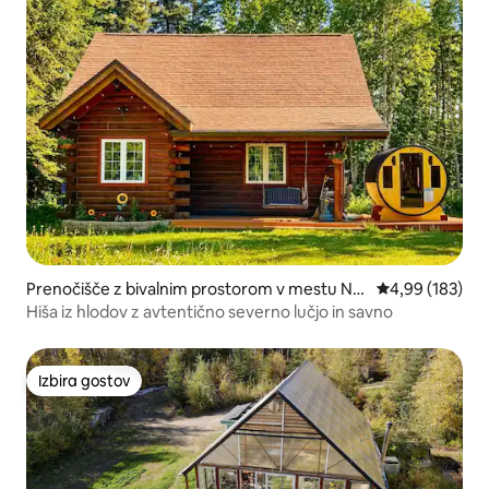
Prenočišče z bivalnim prostorom v mestu No
Povprečna ocen
4,99 (183)
rth Pole
Hiša iz hlodov z avtentično severno lučjo in savno
Izbira gostov
Izbira gostov