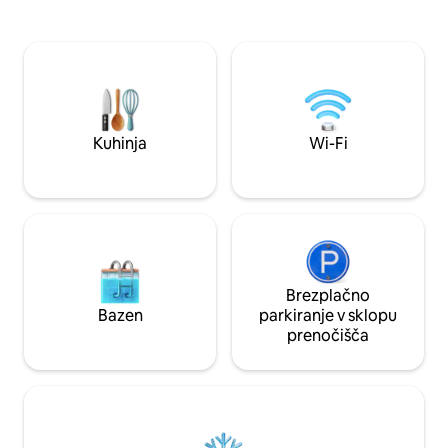
kjer lahko uživate s prijatelji. Nahajamo
na vzmetnici iz s
se v hribih, ki gledajo proti severu, brez
Ustvarite nekaj 
mestnih luči, kar omogoča
opremljeni kuhinji.
spektakularen razgled na severno
domači pisarni. Al
svetlobo. Veliko čudovitih lesenih
sprostite na kavč
poudarkov, naravna svetloba in senčila
dostopom do stori
za zatemnitev prostorov. Če je mogoče,
in Amazon. Resnično sproščujoče
lahko ponudim prilagodljiv čas
bivanje.
Kuhinja
Wi-Fi
prihoda/odhoda.
Brezplačno
Bazen
parkiranje v sklopu
prenočišča