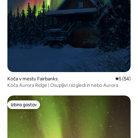
Koča v mestu Fairbanks
Povprečna 
5 (54)
Koča Aurora Ridge | Osupljivi razgledi in nebo Aurora
Izbira gostov
Izbira gostov