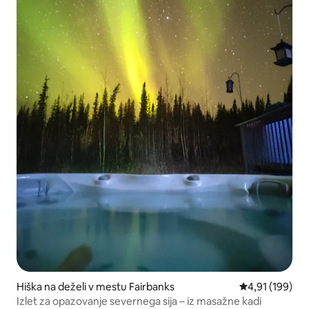
Hiška na deželi v mestu Fairbanks
Povprečna ocen
4,91 (199)
Izlet za opazovanje severnega sija – iz masažne kadi