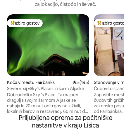
za lokacijo, čistočo in še več.
Izbira gostov
Izbira gostov
Najbolj priljubljena prenočišča z značko »Izbira gostov«
Najbolj priljublje
Koča v mestu Fairbanks
Povprečna ocena: 5 od 5, št.
5 (195)
Stanovanje v mest
ks
Severni sij »Sky's Place« in šarm Aljaske
Čudovito stanovan
in hiter Wi-Fi.
Dobrodošli v Sky 's Place. Ta majhen
Zapustite mestni v
dragulj s svojim šarmom Aljaske se
čudovitih gričih. 
nahaja le 20 minut od trgovine z živili,
zakonsko posteljo 
lokalnih barov in restavracij. 60 minut do
od Fairbanksa. Ta enota ima vse, da bo
Priljubljena oprema za počitniške
vročih vrelcev Chena in 2 uri do
vaše bivanje udobn
narodnega parka Denali. To je popoln
Fairbanks, lahko 
nastanitve v kraju Lisica
romantični oddih ali udobno bivališče,
pralnem in sušilne