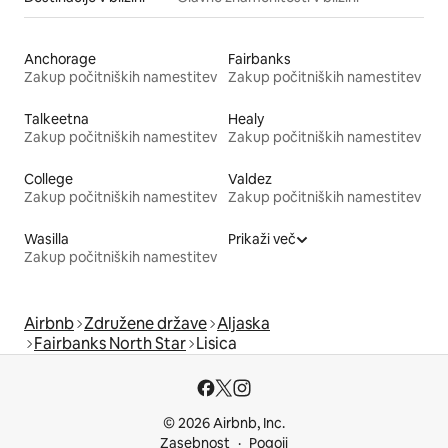
Anchorage
Fairbanks
Zakup počitniških namestitev
Zakup počitniških namestitev
Talkeetna
Healy
Zakup počitniških namestitev
Zakup počitniških namestitev
College
Valdez
Zakup počitniških namestitev
Zakup počitniških namestitev
Wasilla
Prikaži več
Zakup počitniških namestitev
Airbnb
Združene države
Aljaska
Fairbanks North Star
Lisica
© 2026 Airbnb, Inc.
Zasebnost
Pogoji