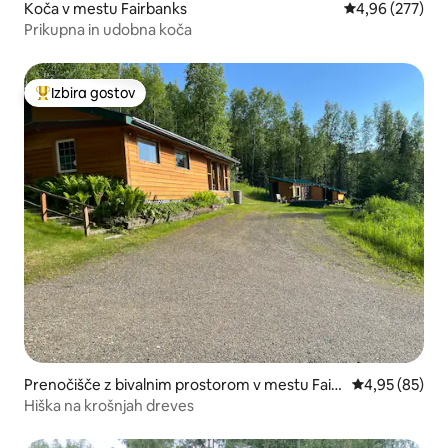
Koča v mestu Fairbanks
Povprečna ocen
4,96 (277)
Prikupna in udobna koča
Izbira gostov
Najbolj priljubljena prenočišča z značko »Izbira gostov«
Prenočišče z bivalnim prostorom v mestu Fair
Povprečna oce
4,95 (85)
banks
Hiška na krošnjah dreves