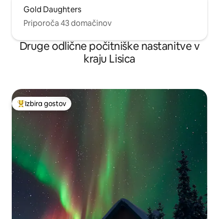
Gold Daughters
Priporoča 43 domačinov
Druge odlične počitniške nastanitve v
kraju Lisica
Izbira gostov
Najbolj priljubljena prenočišča z značko »Izbira gostov«