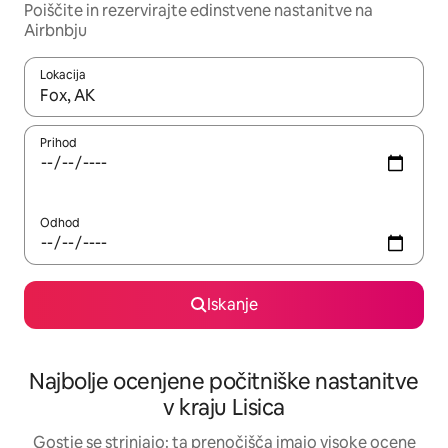
Poiščite in rezervirajte edinstvene nastanitve na
Airbnbju
Lokacija
Ko so rezultati na voljo, krmarite s puščičnima tipkama gor in dol
Prihod
Odhod
Iskanje
Najbolje ocenjene počitniške nastanitve
v kraju Lisica
Gostje se strinjajo: ta prenočišča imajo visoke ocene