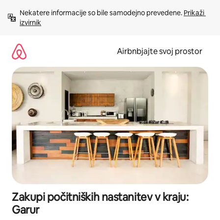
Preskoči
Nekatere informacije so bile samodejno prevedene. 
Prikaži 
na
izvirnik
vsebino
Airbnbjajte svoj prostor
Zakupi počitniških nastanitev v kraju:
Garur