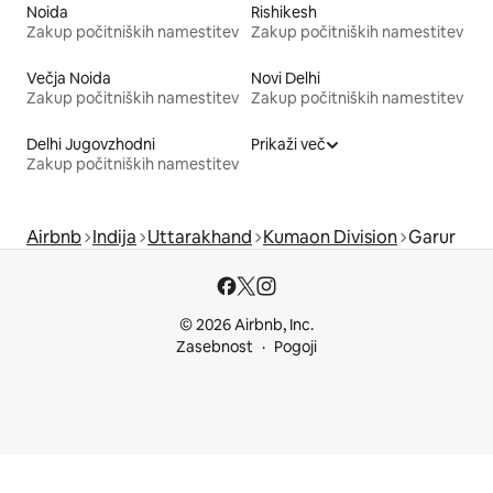
Noida
Rishikesh
Zakup počitniških namestitev
Zakup počitniških namestitev
Večja Noida
Novi Delhi
Zakup počitniških namestitev
Zakup počitniških namestitev
Delhi Jugovzhodni
Prikaži več
Zakup počitniških namestitev
Airbnb
Indija
Uttarakhand
Kumaon Division
Garur
© 2026 Airbnb, Inc.
Zasebnost
Pogoji