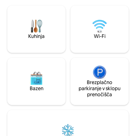
Uživajte v gozdni okolici, razgledih na
delovni čas in Wi-
gore, udobnih sobah, lesenih stropih,
nadstropjih so 3 s
svetlem dnevnem prostoru in
in kopalnicami. Gla
popolnoma opremljeni kuhinji. Mirno, a
steklena in ponuja 
blizu mesta Mukteshwar, templjev,
vrhove in doline. 
kavarn in sprehajalnih poti v naravi –
enonadstropne ter
idealno za družine, pare, skupine in
branje, sproščene 
Kuhinja
Wi-Fi
popotnike, ki radi uživajo v počasnem
tempu.
Brezplačno
Bazen
parkiranje v sklopu
prenočišča