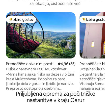
za lokacijo, čistočo in še več.
Izbira gostov
Izbira gostov
Najbolj priljubljena prenočišča z značko »Izbira gostov«
Najbolj priljublje
Prenočišče z bivalnim prosto
Povprečna ocena: 4,96 od 5, št
4,96 (55)
Prenočišče z bival
rom v mestu Sunder Khal
rom v mestu Turk
Hiška v naravnem raju, Mukteshwar
Urejalna vila z vel
razgledom
»Mirna himalajska hiška na deželi v bližini
Elegantna vila na v
kraja Mukteshwar. Popolno za pare,
zatočišče glavneg
ljubitelje dela v gorah in ljubitelje narave.
Vishnuja Soma in n
Preprosto dostopno z osebnim
nahaja sredi hrast
Priljubljena oprema za počitniške
avtomobilom, na voljo je parkirišče za
osupljiv razgled n
največ 3 vozila. Nahaja se le 200 metrov
Devi. To je delček
nastanitve v kraju Garur
od lokalne tržnice, kjer lahko vsak dan
skrbnikom, ki je na
kupite živila in osnovne potrebščine.
dni v tednu, odlič