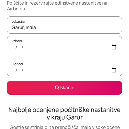
Poiščite in rezervirajte edinstvene nastanitve na
Airbnbju
Lokacija
Ko so rezultati na voljo, krmarite s puščičnima tipkama gor in dol
Prihod
Odhod
Iskanje
Najbolje ocenjene počitniške nastanitve
v kraju Garur
Gostje se strinjajo: ta prenočišča imajo visoke ocene