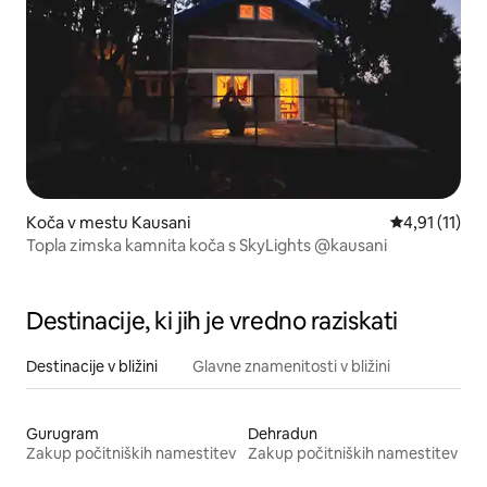
Koča v mestu Kausani
Povprečna oce
4,91 (11)
Topla zimska kamnita koča s SkyLights @kausani
Destinacije, ki jih je vredno raziskati
Destinacije v bližini
Glavne znamenitosti v bližini
Gurugram
Dehradun
Zakup počitniških namestitev
Zakup počitniških namestitev