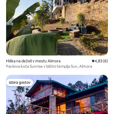
Hiška na deželi v mestu Almora
Povprečna oc
4,83 (6)
Paulova koča Sunrise v bližini templja Sun, Almora
Izbira gostov
Izbira gostov