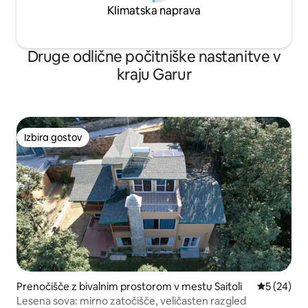
Klimatska naprava
Druge odlične počitniške nastanitve v
kraju Garur
Izbira gostov
Izbira gostov
Prenočišče z bivalnim prostorom v mestu Saitoli
Povprečna 
5 (24)
Lesena sova: mirno zatočišče, veličasten razgled