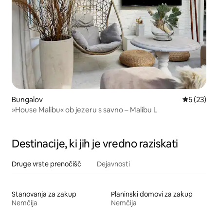
Bungalov
Povprečna 
5 (23)
»House Malibu« ob jezeru s savno – Malibu L
Destinacije, ki jih je vredno raziskati
Druge vrste prenočišč
Dejavnosti
Stanovanja za zakup
Planinski domovi za zakup
Nemčija
Nemčija