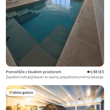
Prenočišče z bivalnim prostorom
Povprečna oce
4,98 (41)
Zasebni notranji bazen in savna, popolnoma mirna lokacija
Izbira gostov
Najbolj priljubljena prenočišča z značko »Izbira gostov«