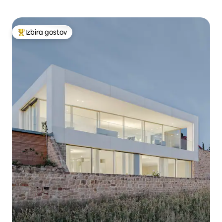
Izbira gostov
Najbolj priljubljena prenočišča z značko »Izbira gostov«