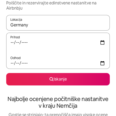
Poiščite in rezervirajte edinstvene nastanitve na
Airbnbju
Lokacija
Ko so rezultati na voljo, krmarite s puščičnima tipkama gor in dol
Prihod
Odhod
Iskanje
Najbolje ocenjene počitniške nastanitve
v kraju Nemčija
Gostje se strinjajo: ta prenočišča imajo visoke ocene