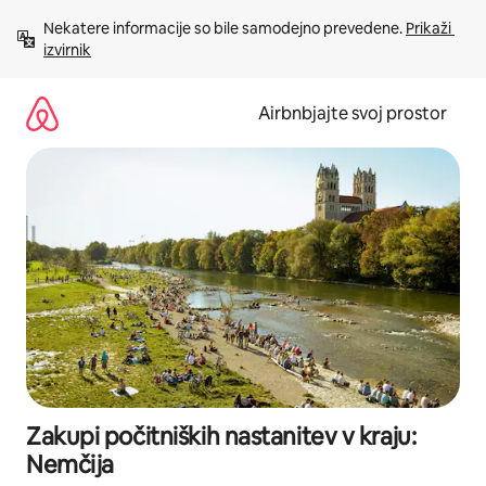
Preskoči
Nekatere informacije so bile samodejno prevedene. 
Prikaži 
na
izvirnik
vsebino
Airbnbjajte svoj prostor
Zakupi počitniških nastanitev v kraju:
Nemčija