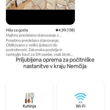
kopalno kad ✅ Bal
podeželje ✅ Udob
Popolnoma opreml
ogrevanje ✅ Velika
pohištvom ✅ Pergo
nastavljivimi letvami Prostorno, sod
in idealno za vse, 
Hiša za goste
Povprečna ocena: 4,99 od 5, št.
4,99 (138)
in rekreacijo.
Majhno predelano stanovanje v
Baldeneyseeju
Posebno predelano stanovanje.
Oblikovano z veliko ljubezni do
podrobnosti. Zakonska postelja in
raztegljiv kavč za 3/4 osebe, vsak širok
Priljubljena oprema za počitniške
140 cm, in zložljiva enojna postelja ter
spalna kocka, Prostorna
nastanitve v kraju Nemčija
kopalnica/kad/prha. Odprt prostor s
kuhinjo za samostojno pripravo hrane.
Zasebni zunanji prostori z
mizo/kavčem/ležalniki, majhen ribnik.
Kljub temu, da je namestitev na isti
posesti kot glavna hiša, sta zagotovljeni
popolna neodvisnost in zasebnost.
Popolno zatočišče za ljubitelje narave na
robu gozda. 8 minut do jezera Baldeney.
Kuhinja
Wi-Fi