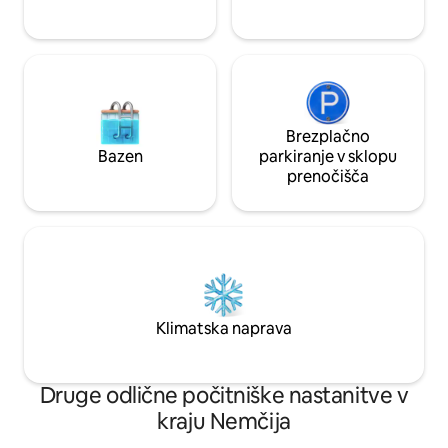
Javni prevoz (5 minut do avtobusa/145,
14 minut do vlaka S-6)
Brezplačno
Bazen
parkiranje v sklopu
prenočišča
Klimatska naprava
Druge odlične počitniške nastanitve v
kraju Nemčija