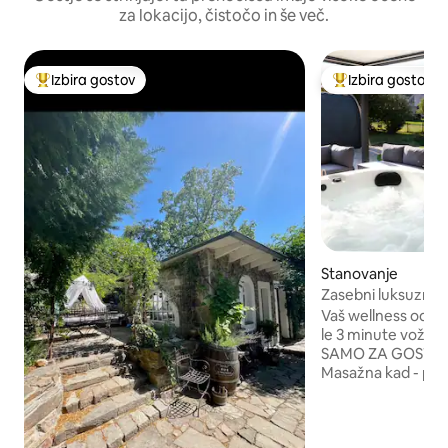
za lokacijo, čistočo in še več.
Izbira gostov
Izbira gostov
Najbolj priljubljena prenočišča z značko »Izbira gostov«
Najbolj priljublje
Stanovanje
Zasebni luksuzni s
masažno kadjo
Vaš wellness oddi
le 3 minute vožnje
SAMO ZA GOSTE T
Masažna kad - pr
pokrita ✅ Zunanja
oknom ✅ Notranja 
infrardečimi radiat