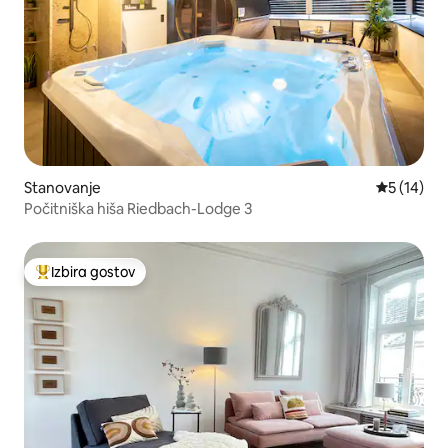
Stanovanje
Povprečna 
5 (14)
Počitniška hiša Riedbach-Lodge 3
Izbira gostov
Najbolj priljubljena prenočišča z značko »Izbira gostov«