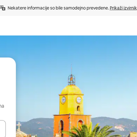
Nekatere informacije so bile samodejno prevedene. 
Prikaži izvirnik
na
kama gor in dol ali pa raziskujte z dotikom ali podrsljajem.