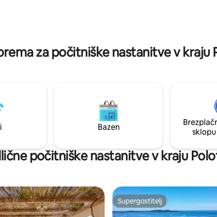
ena z značilnimi kosi pohištva.
s Canal+, Amazon Prime, Netfli
ar francoske riviere iz
Možnost: dodatni apartma za st
ti s sodobnim udobjem. Vsaka
t je premišljena, da se boste
cah takoj počutili kot doma.
oprema za počitniške nastanitve v kraju
Brezplačn
i
Bazen
sklopu
ične počitniške nastanitve v kraju Pol
Supergostitelj
Supergostitelj