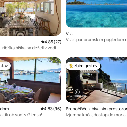
Vila
Vila s panoramskim pogledom 
od 5, št. mnenj: 86
Povprečna ocena: 4,85 od 5, št. mnenj: 27
4,85 (27)
in bazenom – Carqueiranne
ribiška hiška na deželi v vodi
ostov
Izbira gostov
ostov
Najbolj priljubljena prenočišča 
i dom
Povprečna ocena: 4,83 od 5, št. mnenj: 96
4,83 (96)
Prenočišče z bivalnim prostor
ša tik ob vodi v Giensu!
Izjemna koča, dostop do morja
od 5, št. mnenj: 15