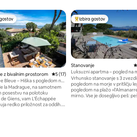
 gostov
Izbira gostov
priljubljena prenočišča z značko »Izbira gostov«
Najbolj priljubljena prenočišča 
Stanovanje
P
Luksuzni apartma – pogled na 
e z bivalnim prostorom
Povprečna ocena: 5 od 5, št. mnenj: 17
5 (17)
bazen
Vrhunsko stanovanje s 3 zvezdi
e Bleue – Hiška s pogledom na
od 5, št. mnenj: 84
pogledom na morje v pritličju lep
limatska naprava
de la Madrague, na samotnem
pogledom na plažo »l'Almanarre
 posestvu na polotoku
mirno. Vse je dosegljivo peš: p
e de Giens, vam L'Échappée
plaža, trgovine, restavracije, s
uja redko priložnost za oddih.
pot, pristanišče ... 3 sobe. 40 m
pne soseske: pogled na morje,
20 m2. Zasebni vrt 100 m2 in 2 p
ki prodira skozi borovci, in
mesti. Ogrevan bazen do 1. n
je oddaljeno le 10 minut hoje.
(10 x 4 m), ki ga delite z gostite
 Bleue je bila v celoti
Pétanque. Klimatska naprava. H
a s skrbno izbranimi materiali
internet. 50-palčni povezani 4K