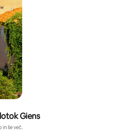
olotok Giens
 in še več.