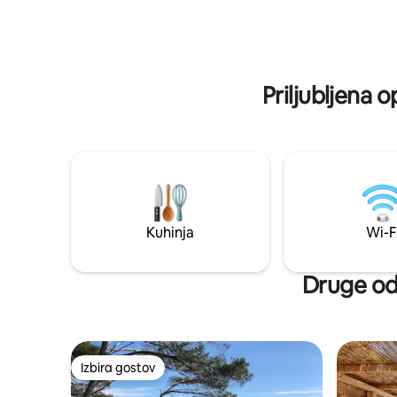
in opremlj
poletni sezoni je na voljo ladijski prevoz
Združuje č
do otoka Port Cros ob vhodu v apartma
preteklos
in prevoz do otoka Porquerolles ob
podrobnos
izhodu iz nastanitve. Parkiranje je
na počitni
vključeno. Dostop do vasi La Capte peš
Priljubljena 
ob plaži 2 km - Vključeno je zasebno
parkirišče
Kuhinja
Wi-F
Druge odl
Izbira gostov
Izbira gostov