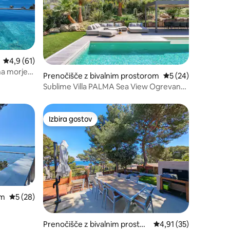
Povprečna ocena: 4,9 od 5, št. mnenj: 61
4,9 (61)
na morje
Prenočišče z bivalnim prostorom
Povprečna ocena: 5
5 (24)
Sublime Villa PALMA Sea View Ogrevana
bazenska savna
Izbira gostov
z značko »Izbira gostov«
Izbira gostov
om
Povprečna ocena: 5 od 5, št. mnenj: 28
5 (28)
Prenočišče z bivalnim prostor
Povprečna ocena: 4,91
4,91 (35)