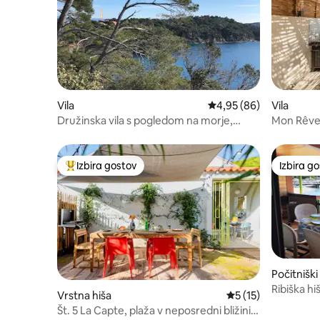
Vila
Povprečna ocena: 4,95 
4,95 (86)
Vila
Družinska vila s pogledom na morje,
Mon Rêve, 
dostop do kalankov peš.
Izbira gostov
Izbira g
Najbolj priljubljena prenočišča z značko »Izbira gostov«
Izbira g
Počitnišk
Ribiška hi
Vrstna hiša
Povprečna ocena: 5 
5 (15)
Št. 5 La Capte, plaža v neposredni bližini