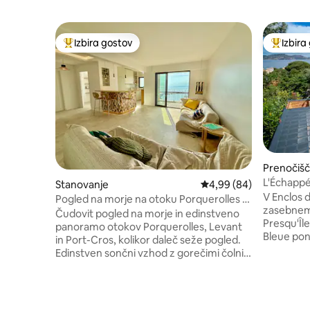
Izbira gostov
Izbira
Najbolj priljubljena prenočišča z značko »Izbira gostov«
Najbolj 
Prenočišč
L'Échappé
Stanovanje
Povprečna ocena: 4,99 
4,99 (84)
morje – k
V Enclos 
Pogled na morje na otoku Porquerolles –
zasebnem
plaža 500 m hoje stran
Čudovit pogled na morje in edinstveno
Presqu'Îl
panoramo otokov Porquerolles, Levant
Bleue pon
in Port-Cros, kolikor daleč seže pogled.
Tu ni hru
Edinstven sončni vzhod z gorečimi čolni.
svetloba, 
Ob sončnem zahodu je čaroben
morje, ki 
spektakel jadrnic v barvah sonca. Odlična
L'Échappée
lokacija: – oprema je oddaljena 2 koraka -
prenovljen
Do plaže se lahko sprehodite (300 m) – V