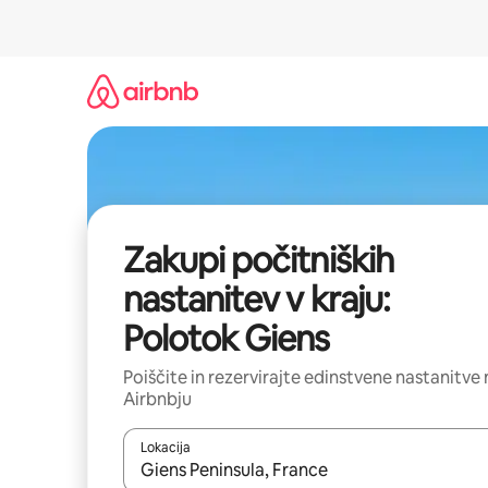
Preskoči
na
vsebino
Zakupi počitniških
nastanitev v kraju:
Polotok Giens
Poiščite in rezervirajte edinstvene nastanitve 
Airbnbju
Lokacija
Ko so rezultati na voljo, krmarite s puščičnima tip