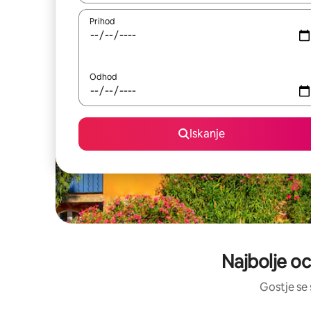
Prihod
Odhod
Iskanje
Najbolje oc
Gostje se 