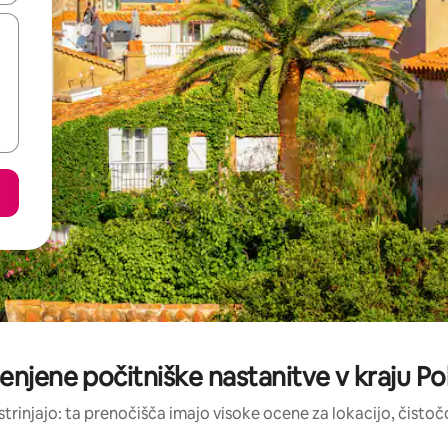
enjene počitniške nastanitve v kraju P
strinjajo: ta prenočišča imajo visoke ocene za lokacijo, čistočo