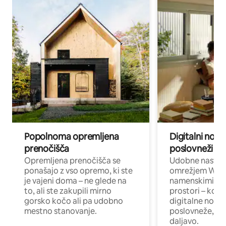
Popolnoma opremljena
Digitalni noma
prenočišča
poslovneži
Opremljena prenočišča se
Udobne nastani
ponašajo z vso opremo, ki ste
omrežjem Wi-Fi
je vajeni doma – ne glede na
namenskimi de
to, ali ste zakupili mirno
prostori – kot 
gorsko kočo ali pa udobno
digitalne noma
mestno stanovanje.
poslovneže, ki 
daljavo.