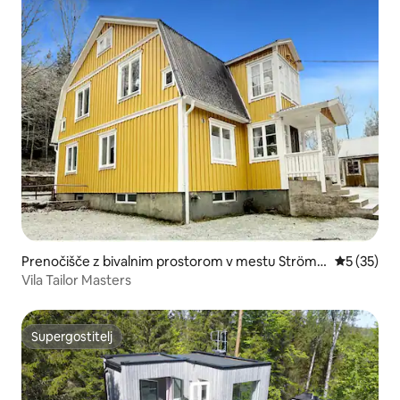
Prenočišče z bivalnim prostorom v mestu Ströms
Povprečna 
5 (35)
näsbruk
Vila Tailor Masters
Supergostitelj
Supergostitelj