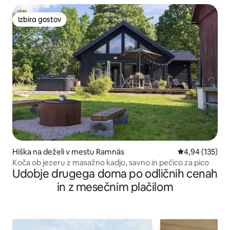
Izbira gostov
Izbira gostov
Hiška na deželi v mestu Ramnäs
Povprečna ocen
4,94 (135)
Koča ob jezeru z masažno kadjo, savno in pečico za pico
Udobje drugega doma po odličnih cenah
in z mesečnim plačilom