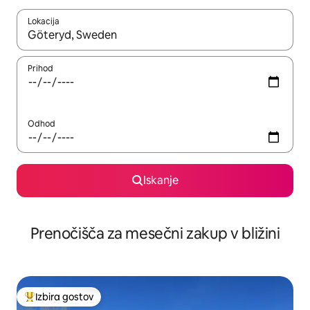
Lokacija
Ko so rezultati na voljo, krmarite s puščičnima tipkama gor in dol
Prihod
Odhod
Iskanje
Prenočišča za mesečni zakup v bližini
Izbira gostov
Najbolj priljubljena prenočišča z značko »Izbira gostov«