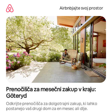
Preskoči
na
Airbnbjajte svoj prostor
vsebino
Prenočišča za mesečni zakup v kraju:
Göteryd
Odkrijte prenočišča za dolgotrajni zakup, ki lahko
postanejo vaš drugi dom za en mesec ali dlje.