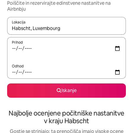
Poiščite in rezervirajte edinstvene nastanitve na
Airbnbju
Lokacija
Ko so rezultati na voljo, krmarite s puščičnima tipkama gor in dol
Prihod
Odhod
Iskanje
Najbolje ocenjene počitniške nastanitve
v kraju Habscht
Gostje se strinjajo: ta prenočišča imajo visoke ocene