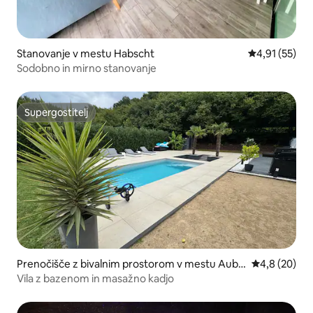
Stanovanje v mestu Habscht
Povprečna oce
4,91 (55)
Sodobno in mirno stanovanje
Supergostitelj
Supergostitelj
Prenočišče z bivalnim prostorom v mestu Auba
Povprečna oc
4,8 (20)
nge
Vila z bazenom in masažno kadjo