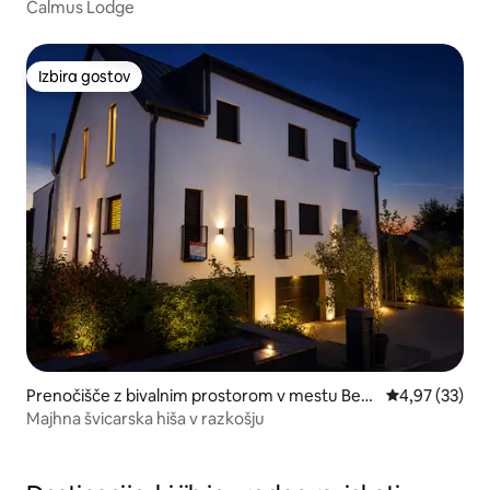
Calmus Lodge
Izbira gostov
Izbira gostov
Prenočišče z bivalnim prostorom v mestu Berd
Povprečna oce
4,97 (33)
orf
Majhna švicarska hiša v razkošju