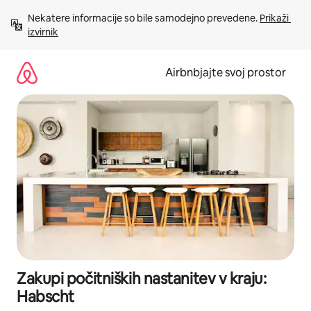
Preskoči
Nekatere informacije so bile samodejno prevedene. 
Prikaži 
na
izvirnik
vsebino
Airbnbjajte svoj prostor
Zakupi počitniških nastanitev v kraju:
Habscht