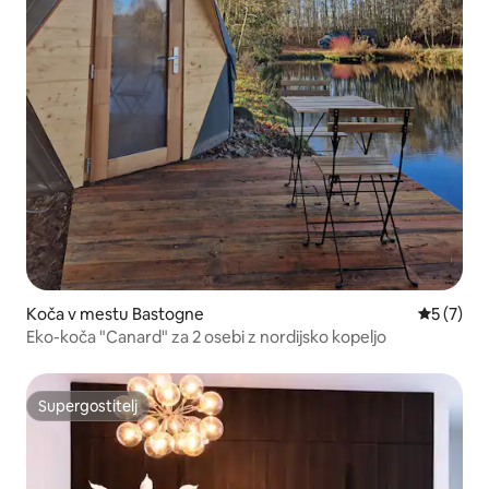
Koča v mestu Bastogne
Povprečna
5 (7)
Eko-koča "Canard" za 2 osebi z nordijsko kopeljo
Supergostitelj
Supergostitelj