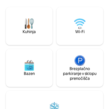
balkonu s pogledom na mesto, zvočno
družinski oddih, oddi
izoliranih oknih s trojno zasteklitvijo,
romantični oddih. 
vrhunskem pohištvu in razkošni
zgodovino, uživajte
posteljnini za največje udobje. Stopnice
čarobnost te ekskluzi
od trgovin, restavracij in hiše Hamilius
mesta Luksemburg 
Parkhouse z dostopom do tramvaja in
Sprejme do 10 gos
avtobusa na vašem pragu. Čisto udobje
Kuhinja
Wi-Fi
Brezplačno
Bazen
parkiranje v sklopu
prenočišča