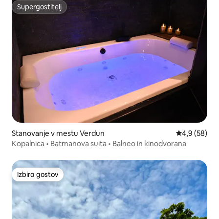
Supergostitelj
Supergostitelj
Stanovanje v mestu Verdun
Povprečna oc
4,9 (58)
Kopalnica • Batmanova suita • Balneo in kinodvorana
Izbira gostov
Izbira gostov