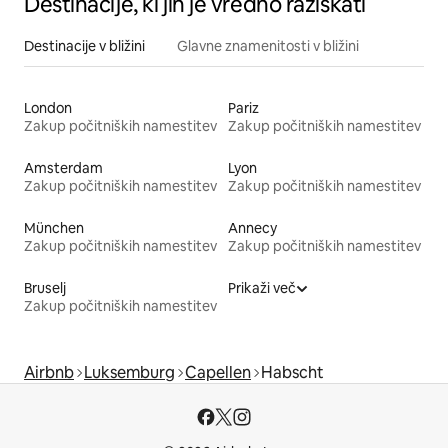
Destinacije, ki jih je vredno raziskati
Destinacije v bližini
Glavne znamenitosti v bližini
London
Pariz
Zakup počitniških namestitev
Zakup počitniških namestitev
Amsterdam
Lyon
Zakup počitniških namestitev
Zakup počitniških namestitev
München
Annecy
Zakup počitniških namestitev
Zakup počitniških namestitev
Bruselj
Prikaži več
Zakup počitniških namestitev
Airbnb
Luksemburg
Capellen
Habscht