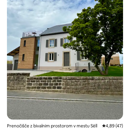
Prenočišče z bivalnim prostorom v mestu Sëll
Povprečna oce
4,89 (47)