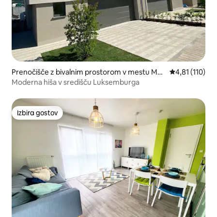
Prenočišče z bivalnim prostorom v mestu Mer
Povprečna ocen
4,81 (110)
sch
Moderna hiša v središču Luksemburga
Izbira gostov
Izbira gostov