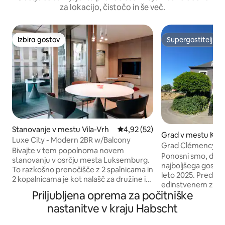
za lokacijo, čistočo in še več.
Izbira gostov
Supergostitelj
Izbira gostov
Supergostitelj
Stanovanje v mestu Vila-Vrh
Povprečna ocena: 4,92 od 5, št
4,92 (52)
Grad v mestu Käe
Luxe City - Modern 2BR w/Balcony
Grad Clémency, 
Bivajte v tem popolnoma novem
Ponosni smo, da sm
stanovanju v osrčju mesta Luksemburg.
najboljšega gostit
To razkošno prenočišče z 2 spalnicama in
leto 2025. Predstavljajte si bivanje v
2 kopalnicama je kot nalašč za družine in
edinstvenem zgod
poslovne popotnike. V celoti opremljen z
Priljubljena oprema za počitniške
leta 1635, kjer se z
vrhunsko opremo, vključno s pralnim,
sodobno udobje. T
nastanitve v kraju Habscht
sušilnim strojem in dvema pametnima
nastanitev ponuja
televizorjema. Uživajte v osupljivem
Luksemburgu, ki je