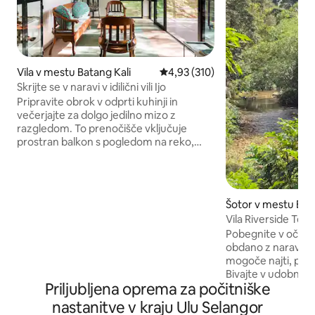
Vila v mestu Batang Kali
Povprečna ocena: 4,93 od 5, št.
4,93 (310)
Skrijte se v naravi v idilični vili Ijo
Pripravite obrok v odprti kuhinji in
večerjajte za dolgo jedilno mizo z
razgledom. To prenočišče vključuje
prostran balkon s pogledom na reko,
dostop do gozdnih pohodniških poti in
reke, dvorišče s sončnimi vrtovi in odprt
načrt, ki ustvarja udoben prostor.
Zbudite se ob zvokih cvrkanja ptic,
Šotor v mestu Bata
opazujte jih, kako lovijo žuželke ali zbirajo
Vila Riverside Ten
nektar iz cvetličnih rastlin. Poslušajte
Kalong
Pobegnite v očarlji
pomirjujoče zvoke tekoče reke. Piknik
obdano z naravo 🌿 1
ob reki V soseski Batang Kali, Kg Hulu
mogoče najti, pošlj
Rening, je tiha vas s hišami, raztresenimi
Bivajte v udobni vili
po zeleni hriboviti pokrajini. Mesto
Priljubljena oprema za počitniške
nalašč za družine 
Batang Kali, Hulu Yam Bharu in Kuala
Uživajte v čisti reki
Kubu Bharu so le kratka vožnja z
nastanitve v kraju Ulu Selangor
nekaj korakov, kjer