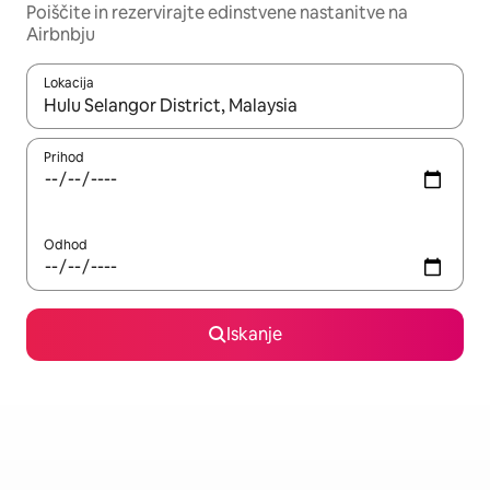
Poiščite in rezervirajte edinstvene nastanitve na
Airbnbju
Lokacija
Ko so rezultati na voljo, krmarite s puščičnima tipkama gor in dol
Prihod
Odhod
Iskanje