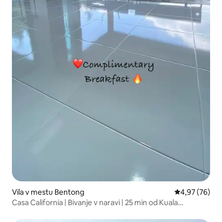
Vila v mestu Bentong
Povprečna oce
4,97 (76)
Casa California | Bivanje v naravi | 25 min od Kuala
Lumpurja