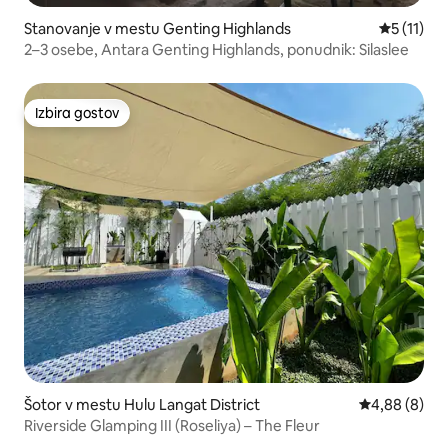
Stanovanje v mestu Genting Highlands
Povprečna 
5 (11)
2–3 osebe, Antara Genting Highlands, ponudnik: Silaslee
Izbira gostov
Izbira gostov
Šotor v mestu Hulu Langat District
Povprečna oc
4,88 (8)
Riverside Glamping III (Roseliya) – The Fleur