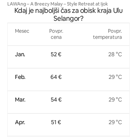
ri Jaya
LAWAng – A Breezy Malay – Style Retreat at Ijok
Kdaj je najboljši čas za obisk kraja Ulu
Selangor?
Mesec
Povpr.
Povpr.
cena
temperatura
Jan.
52 €
28 °C
Feb.
64 €
29 °C
Mar.
54 €
29 °C
Apr.
51 €
29 °C