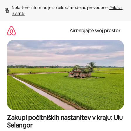
Preskoči
Nekatere informacije so bile samodejno prevedene. 
Prikaži 
na
izvirnik
vsebino
Airbnbjajte svoj prostor
Zakupi počitniških nastanitev v kraju: Ulu
Selangor