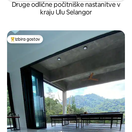
Druge odlične počitniške nastanitve v
kraju Ulu Selangor
Izbira gostov
Najbolj priljubljena prenočišča z značko »Izbira gostov«