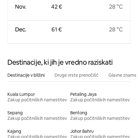
Nov.
42 €
28 °C
Dec.
61 €
28 °C
Destinacije, ki jih je vredno raziskati
Destinacije v bližini
Druge vrste prenočišč
Glavne znamenit
Kuala Lumpur
Petaling Jaya
Zakup počitniških namestitev
Zakup počitniških namestitev
Sepang
Bentong
Zakup počitniških namestitev
Zakup počitniških namestitev
Kajang
Johor Bahru
Zakup počitniških namestitev
Zakup počitniških namestitev