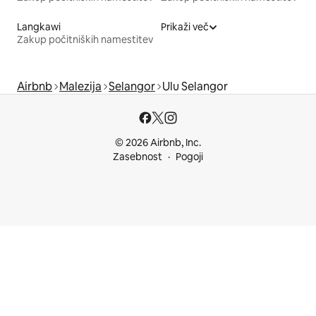
Langkawi
Prikaži več
Zakup počitniških namestitev
Airbnb
Malezija
Selangor
Ulu Selangor
© 2026 Airbnb, Inc.
Zasebnost
Pogoji