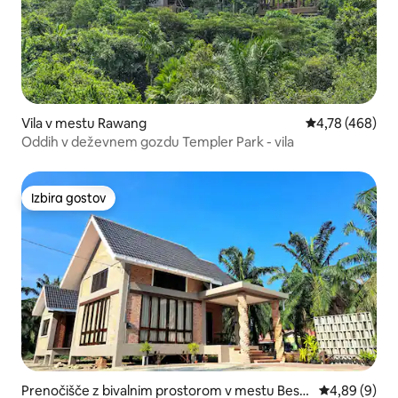
Vila v mestu Rawang
Povprečna ocen
4,78 (468)
Oddih v deževnem gozdu Templer Park - vila
Izbira gostov
Izbira gostov
Prenočišče z bivalnim prostorom v mestu Besta
Povprečna oc
4,89 (9)