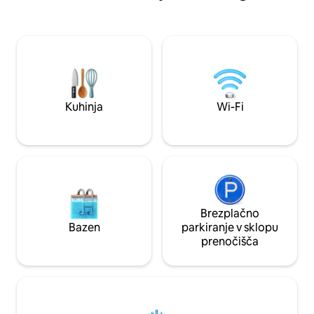
avtomobilom in imajo veliko restavracij.
odpravite na pohod
Najboljše za raziskovanje z avtomobilom.
džunglo. Na voljo sta do 2 dodatni postelji
Bližnje znamenitosti: World of
po ceni 70 RM na po
Phalaenopsis (Moth Orchids), Ulu Yam -
prenočišče idealno
12 km (16-minutna vožnja) Premium
Opomba: na lokaci
prodajalne Genting Highlands - 25 km
dela. Manjše motn
(30 min vožnje) Resorts World Genting -
vendar naravna le
32 km (40 min vožnje) Kuala Kubu Bharu
reke še vedno pred
Kuhinja
Wi-Fi
- 21 km (30 min vožnje) Slapovi za
pobeg.
kuhanje - 33 km (40-minutna vožnja)
Brezplačno
Bazen
parkiranje v sklopu
prenočišča