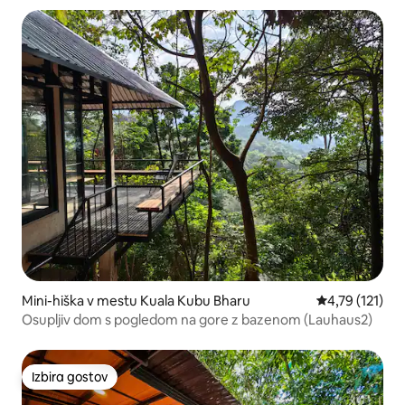
Mini-hiška v mestu Kuala Kubu Bharu
Povprečna ocen
4,79 (121)
Osupljiv dom s pogledom na gore z bazenom (Lauhaus2)
Izbira gostov
Izbira gostov