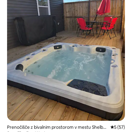
Prenočišče z bivalnim prostorom v mestu Shelbur
Povprečna 
5 (57)