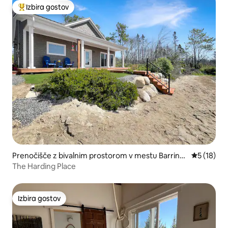
Izbira gostov
Najbolj priljubljena prenočišča z značko »Izbira gostov«
Prenočišče z bivalnim prostorom v mestu Barringt
Povprečna 
5 (18)
on
The Harding Place
Izbira gostov
Izbira gostov