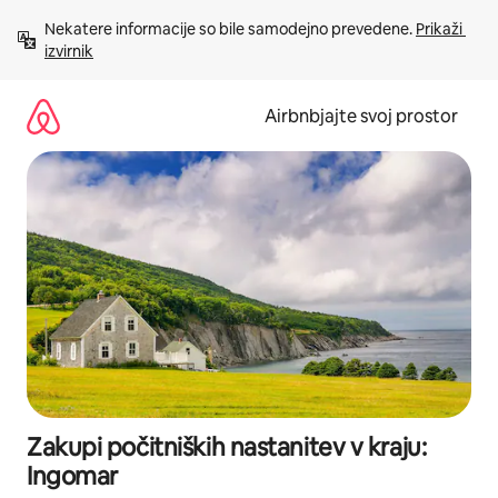
Preskoči
Nekatere informacije so bile samodejno prevedene. 
Prikaži 
na
izvirnik
vsebino
Airbnbjajte svoj prostor
Zakupi počitniških nastanitev v kraju:
Ingomar