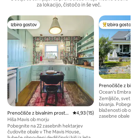
za lokacijo, čistočo in še več.
Izbira gostov
Izbira gostov
Izbira gostov
Najbolj priljublje
Prenočišče z biva
m v mestu Shelbu
Ocean's Embrace ·
hektarjev
Zemljišče, svetloba
bivanja. Pobegnite
blaženosti ob oce
Prenočišče z bivalnim prostor
Povprečna ocena: 4,93 od 5, št
4,93 (15)
zasebne obale in
om v mestu Barrington
Hiša Mavis ob morju
plažama. Ta zgodov
Pobegnite na 22 zasebnih hektarjev
na polotoku Cape 
čudovite obale v The Mavis House,
pogledom na ocean
ljubeče obnovljeni dediščinski hiši iz leta