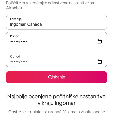
Poiščite in rezervirajte edinstvene nastanitve na
Airbnbju
Lokacija
Ko so rezultati na voljo, krmarite s puščičnima tipkama gor in dol
Prihod
Odhod
Iskanje
Najbolje ocenjene počitniške nastanitve
v kraju Ingomar
Gostje se strinjajo: ta prenočišča imajo visoke ocene