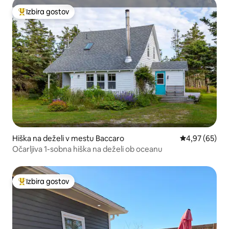
Izbira gostov
Najbolj priljubljena prenočišča z značko »Izbira gostov«
Hiška na deželi v mestu Baccaro
Povprečna oce
4,97 (65)
Očarljiva 1-sobna hiška na deželi ob oceanu
Izbira gostov
Najbolj priljubljena prenočišča z značko »Izbira gostov«