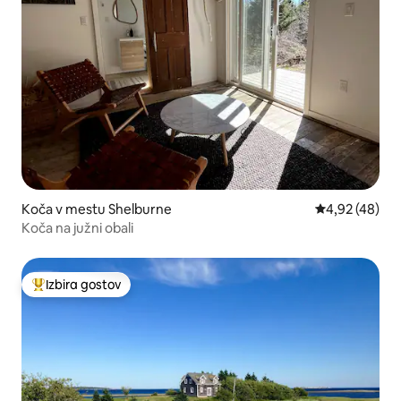
Koča v mestu Shelburne
Povprečna oce
4,92 (48)
Koča na južni obali
Izbira gostov
Najbolj priljubljena prenočišča z značko »Izbira gostov«