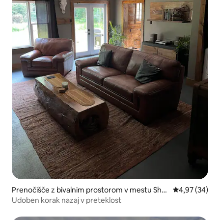
Prenočišče z bivalnim prostorom v mestu Shel
Povprečna oce
4,97 (34)
burne
Udoben korak nazaj v preteklost