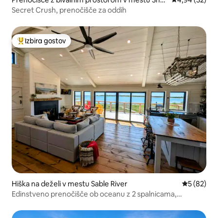
burne
Secret Crush, prenočišče za oddih
Izbira gostov
Najbolj priljubljena prenočišča z značko »Izbira gostov«
Hiška na deželi v mestu Sable River
Povprečna 
5 (82)
Edinstveno prenočišče ob oceanu z 2 spalnicama,
zasebnimi kopalnicami in masažno kadjo