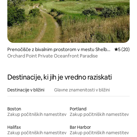
Prenočišče z bivalnim prostorom v mestu Shelbur
Povprečna 
5 (20)
ne
Orchard Point Private Oceanfront Paradise
Destinacije, ki jih je vredno raziskati
Destinacije v bližini
Glavne znamenitosti v bližini
Boston
Portland
Zakup počitniških namestitev
Zakup počitniških namestitev
Halifax
Bar Harbor
Zakup počitniških namestitev
Zakup počitniških namestitev