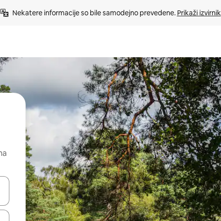
Nekatere informacije so bile samodejno prevedene. 
Prikaži izvirnik
na
kama gor in dol ali pa raziskujte z dotikom ali podrsljajem.