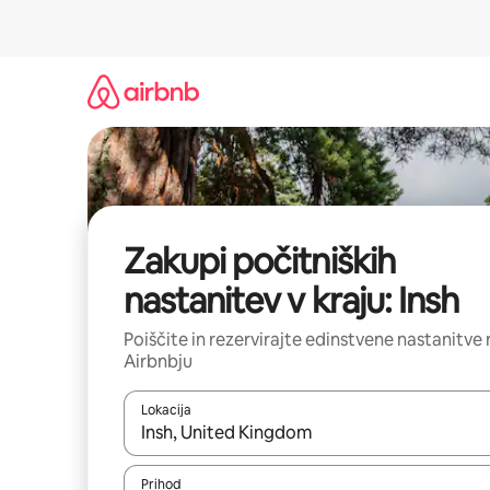
Preskoči
na
vsebino
Zakupi počitniških
nastanitev v kraju: Insh
Poiščite in rezervirajte edinstvene nastanitve 
Airbnbju
Lokacija
Ko so rezultati na voljo, krmarite s puščičnima tip
Prihod