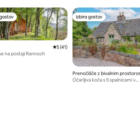
 gostov
Izbira gostov
priljubljena prenočišča z značko »Izbira gostov«
Izbira gostov
Povprečna ocena: 5 od 5, št. mnenj: 41
5 (41)
e na postaji Rannoch
od 5, št. mnenj: 77
Prenočišče z bivalnim prostor
Očarljiva koča s 5 spalnicami v
Cairngormu