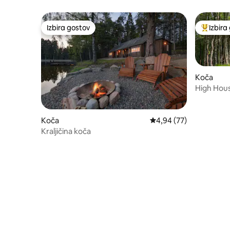
Izbira gostov
Izbira
Izbira gostov
Najbolj 
Koča
High Hous
Koča
Povprečna ocena: 4,94 
4,94 (77)
Kraljičina koča