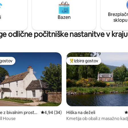
prenovljena. Mirna, mirna in podeželska
lokacija. Lep razgled z vsakega okna.
Brezplačn
Savna. Navedena kategorija A.
i
Bazen
sklopu
e odlične počitniške nastanitve v kraju
 gostov
Izbira gostov
priljubljena prenočišča z značko »Izbira gostov«
Najbolj priljubljena prenočišča 
d 5, št. mnenj: 268
e z bivalnim prostor
Povprečna ocena: 4,94 od 5, št. mnenj: 34
4,94 (34)
Hiška na deželi
P
ll House
Kmetija ob obali z masažno kad
Ness