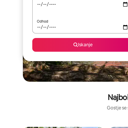
Odhod
Iskanje
Najbol
Gostje se 