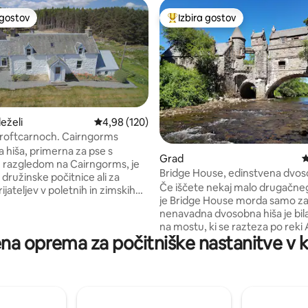
 gostov
Izbira gostov
priljubljena prenočišča z značko »Izbira gostov«
Najbolj priljubljena prenočišča 
eželi
Povprečna ocena: 4,98 od 5, št. mnenj: 120
4,98 (120)
roftcarnoch. Cairngorms
 hiša, primerna za pse s
d 5, št. mnenj: 186
Grad
P
 razgledom na Cairngorms, je
Bridge House, edinstvena dvos
 družinske počitnice ali za
na mostu!
Če iščete nekaj malo drugačne
ijateljev v poletnih in zimskih
je Bridge House morda samo za vas
Nastanitev se lahko sprejme do
nenavadna dvosobna hiša je bil
 oseb v 4 spalnicah, na voljo pa
na mostu, ki se razteza po reki 
eliko sprejemnega prostora z
jena oprema za počitniške nastanitve v k
1881. Očarljive izvirne značilnosti,
o, kuhinjo/jedilnico in
vključno s kamnitimi spiralnimi
sončno sobo, ki ponuja dodaten
stopnicami, tradicionalnimi ško
i prostor. Poleg tega je na voljo
lesenimi stenami, kamnitimi/bo
 komunalni prostor in prostor za
tlemi in celo skrivališčem nepo
je, ki bo poskrbel za vaše
nad reko spodaj! Pred kratkim
e počitnice na Škotskem.