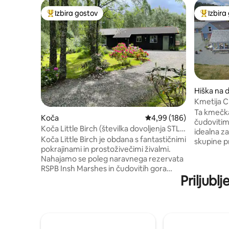
Izbira gostov
Izbira
Najbolj priljubljena prenočišča z značko »Izbira gostov«
Najbolj 
Hiška na d
Kmetija C
Ta kmečka
Koča
Povprečna ocena: 4,99 o
4,99 (186)
čudovitim
Koča Little Birch (številka dovoljenja STL
idealna za
Hl-70188-F)
Koča Little Birch je obdana s fantastičnimi
skupine pr
pokrajinami in prostoživečimi živalmi.
mesecih. 
Nahajamo se poleg naravnega rezervata
8 odraslih
RSPB Insh Marshes in čudovitih gora
je tudi v
Priljubl
Cairngorm. Koča se nahaja v velikem
dnevno sob
gozdu, ki vodi v Glenfeshie the
čudovito 
Cairngorms in še dlje. Rdeče veverice,
življenjsk
jazbeci, Pine martini, Crested Tits in še
tudi velik
veliko več so pogosti obiskovalci vrta.
shranjevan
Loch Insh je oddaljen 3 milje. Park s
samostojn