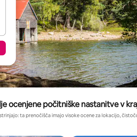
je ocenjene počitniške nastanitve v kra
strinjajo: ta prenočišča imajo visoke ocene za lokacijo, čistočo