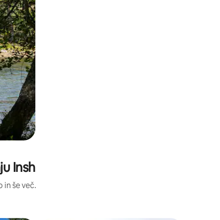
ju Insh
 in še več.