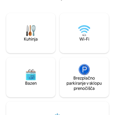
vključujejo drugo spalnico z dvema
kavčem, dvema ko
zakonskima posteljama velikosti queen
opremljeno kuhinj
in drugo kopalnico. Airbnb doda 60 USD
zasebnim klimatiz
na gosta na noč po prvih dveh. Ob
paviljonom, parkiri
rezervaciji vnesite vse, ki bodo obiskali
enostaven dostop, 
namestitev. Neregistrirani obiskovalci,
glavnih znamenitost
zabave, dogodki ali druženja niso
Jarabacoa idealen k
dovoljeni.
počitnic.
Kuhinja
Wi-Fi
Brezplačno
Bazen
parkiranje v sklopu
prenočišča