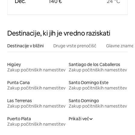
Dec.
140 €
24 °C
Destinacije, ki jih je vredno raziskati
Destinacije v bližini
Druge vrste prenočišč
Glavne znamenit
Higüey
Santiago de los Caballeros
Zakup počitniških namestitev
Zakup počitniških namestitev
Punta Cana
Santo Domingo Este
Zakup počitniških namestitev
Zakup počitniških namestitev
Las Terrenas
Santo Domingo
Zakup počitniških namestitev
Zakup počitniških namestitev
Puerto Plata
Prikaži več
Zakup počitniških namestitev