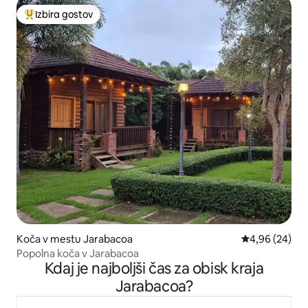
Izbira gostov
Najbolj priljubljena prenočišča z značko »Izbira gostov«
Koča v mestu Jarabacoa
Povprečna oce
4,96 (24)
Popolna koča v Jarabacoa
Kdaj je najboljši čas za obisk kraja
Jarabacoa?