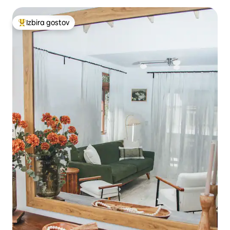
Izbira gostov
Najbolj priljubljena prenočišča z značko »Izbira gostov«