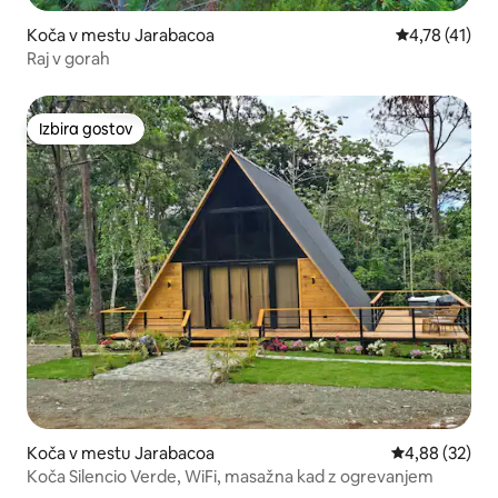
Koča v mestu Jarabacoa
Povprečna oce
4,78 (41)
Raj v gorah
Izbira gostov
Izbira gostov
Koča v mestu Jarabacoa
Povprečna oce
4,88 (32)
Koča Silencio Verde, WiFi, masažna kad z ogrevanjem