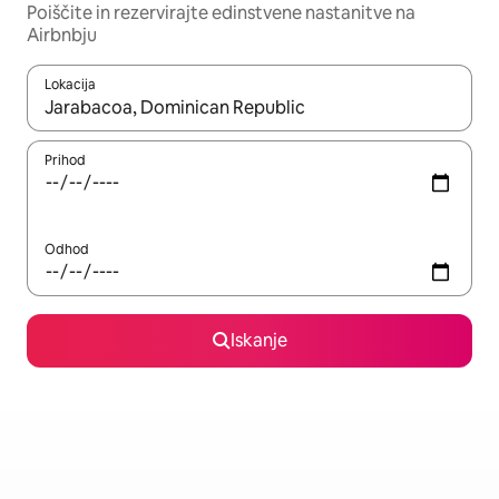
Poiščite in rezervirajte edinstvene nastanitve na
Airbnbju
Lokacija
Ko so rezultati na voljo, krmarite s puščičnima tipkama gor in dol
Prihod
Odhod
Iskanje