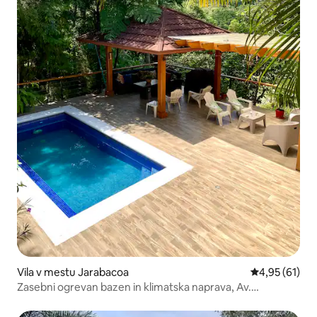
Vila v mestu Jarabacoa
Povprečna oce
4,95 (61)
Zasebni ogrevan bazen in klimatska naprava, Av.
Confluencia