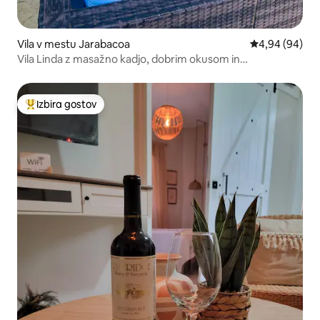
Vila v mestu Jarabacoa
Povprečna ocen
4,94 (94)
Vila Linda z masažno kadjo, dobrim okusom in
podrobnostmi
Izbira gostov
Najbolj priljubljena prenočišča z značko »Izbira gostov«