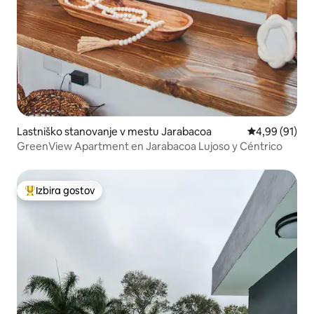
Lastniško stanovanje v mestu Jarabacoa
Povprečna oce
4,99 (91)
GreenView Apartment en Jarabacoa Lujoso y Céntrico
Izbira gostov
Najbolj priljubljena prenočišča z značko »Izbira gostov«