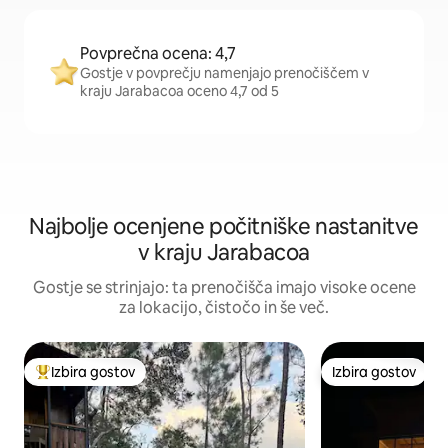
Povprečna ocena: 4,7
Gostje v povprečju namenjajo prenočiščem v
kraju Jarabacoa oceno 4,7 od 5
Najbolje ocenjene počitniške nastanitve
v kraju Jarabacoa
Gostje se strinjajo: ta prenočišča imajo visoke ocene
za lokacijo, čistočo in še več.
Izbira gostov
Izbira gostov
Najbolj priljubljena prenočišča z značko »Izbira gostov«
Izbira gostov