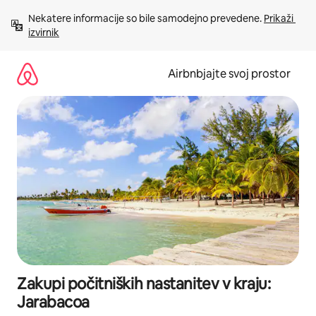
Preskoči
Nekatere informacije so bile samodejno prevedene. 
Prikaži 
na
izvirnik
vsebino
Airbnbjajte svoj prostor
Zakupi počitniških nastanitev v kraju:
Jarabacoa