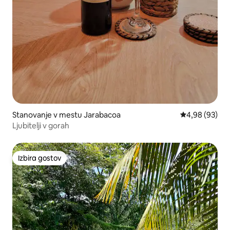
Stanovanje v mestu Jarabacoa
Povprečna oce
4,98 (93)
Ljubitelji v gorah
Izbira gostov
Izbira gostov