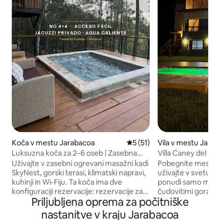
Koča v mestu Jarabacoa
Povprečna ocena: 5 od 5, št
5 (51)
Vila v mestu Jara
Luksuzna koča za 2–6 oseb | Zasebna
Villa Caney del Cie
ogrevana masažna kad
Uživajte v zasebni ogrevani masažni kadi
Pobegnite mestnem
SkyNest, gorski terasi, klimatski napravi,
uživajte v svetu pu
kuhinji in Wi-Fiju. Ta koča ima dve
ponudi samo mest
konfiguraciji rezervacije: rezervacije za
čudovitimi gorami 
Priljubljena oprema za počitniške
1–2 registrirana gosta vključujejo spalnico
razgledom. Villa C
z zakonsko posteljo velikosti king in eno
nahaja v soseski Pi
nastanitve v kraju Jarabacoa
kopalnico; rezervacije za 3–6 oseb
dvema spalnicama, 