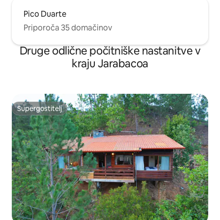
Pico Duarte
Priporoča 35 domačinov
Druge odlične počitniške nastanitve v
kraju Jarabacoa
Supergostitelj
Supergostitelj