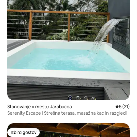
Stanovanje v mestu Jarabacoa
Povprečna 
5 (21)
Serenity Escape | Strešna terasa, masažna kad in razgledi
Izbira gostov
Izbira gostov