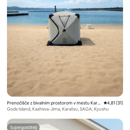
Prenočišče z bivalnim prostorom v mestu Kara
Povprečna oce
4,81 (31)
tsu
Gods Island, Kashiwa-Jima, Karatsu, SAGA, Kyushu
Supergostitelj
Supergostitelj