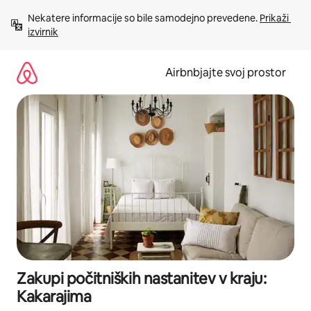
Preskoči
Nekatere informacije so bile samodejno prevedene. 
Prikaži 
na
izvirnik
vsebino
Airbnbjajte svoj prostor
Zakupi počitniških nastanitev v kraju:
Kakarajima