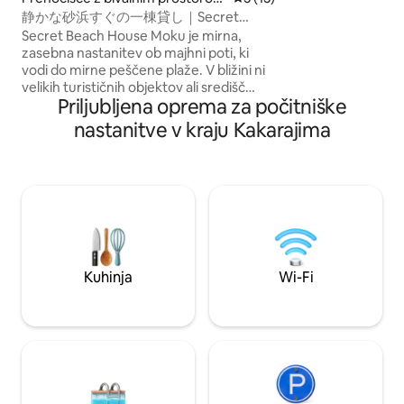
občutkom enotnosti
v mestu Fukutsu
静かな砂浜すぐの一棟貸し｜Secret
privlačno za ljubit
Beach House 沐 Moku
Secret Beach House Moku je mirna,
motornih koles. Po
zasebna nastanitev ob majhni poti, ki
Itoshime si vzemit
vodi do mirne peščene plaže. V bližini ni
najljubšim avtomo
velikih turističnih objektov ali središč
zahod, ki tone v vodo. Nič 
Priljubljena oprema za počitniške
mest, zato lahko uživamo v zvokih
zadržuje, izjemno
narave in prostem času. Notranjost se
skupino na dan.Uži
nastanitve v kraju Kakarajima
osredotoča na dnevno sobo s pečjo na
vedno. ~ SAND ~ ITOSHIMA na plaži
drva, mi pa smo skrbno izbrali les,
Itoshima – kraj, o
tkanine in gospodinjske aparate ter
in morjem, blizu s
orodja, ki so prijetni na dotik. To je
Uživate lahko v osu
prostor, kjer lahko uživate v kuhanju
zasebnih naravnih 
kave, sprehodu ob morju in počitku.
Poudarjamo tišino in umirjenost pred
bleščečnostjo in udobjem. To je
prenočišče za tiste, ki želijo počitek za
Kuhinja
Wi-Fi
svoje srce in čute, ne pa živahnega
potovanja. Ne posegamo preveč v vaše
delovanje, saj cenimo vaš mir in tišino. Če
boste kaj potrebovali, mi lahko pošljete
sporočilo, na katerega vam bom vljudno
odgovoril. Območje okoli gostišča je
mirno območje v bližini stare vasi in