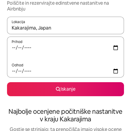
Poiščite in rezervirajte edinstvene nastanitve na
Airbnbju
Lokacija
Ko so rezultati na voljo, krmarite s puščičnima tipkama gor in dol
Prihod
Odhod
Iskanje
Najbolje ocenjene počitniške nastanitve
v kraju Kakarajima
Gostje se strinjajo: ta prenočišča imajo visoke ocene