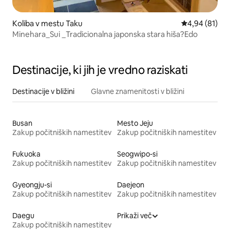
Koliba v mestu Taku
Povprečna oce
4,94 (81)
Minehara_Sui _Tradicionalna japonska stara hiša?Edo
Destinacije, ki jih je vredno raziskati
Destinacije v bližini
Glavne znamenitosti v bližini
Busan
Mesto Jeju
Zakup počitniških namestitev
Zakup počitniških namestitev
Fukuoka
Seogwipo-si
Zakup počitniških namestitev
Zakup počitniških namestitev
Gyeongju-si
Daejeon
Zakup počitniških namestitev
Zakup počitniških namestitev
Daegu
Prikaži več
Zakup počitniških namestitev