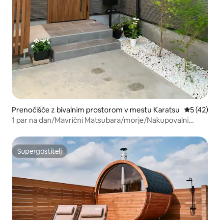
Prenočišče z bivalnim prostorom v mestu Karatsu
Povprečna 
5 (42)
1 par na dan/Mavrični Matsubara/morje/Nakupovalni
center/2 min hoje od postaje/Onsen/Golf/Dolgotrajno
bivanje
Supergostitelj
Supergostitelj