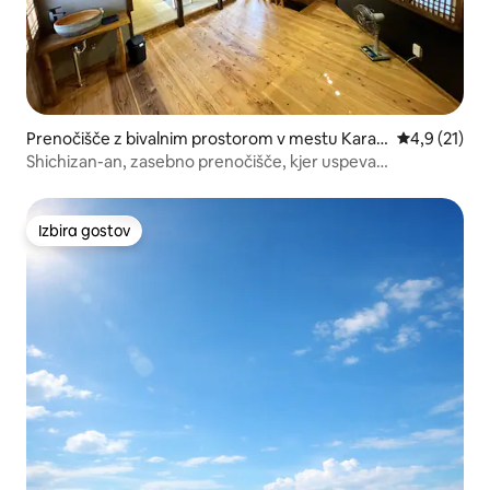
Prenočišče z bivalnim prostorom v mestu Karat
Povprečna oc
4,9 (21)
su
Shichizan-an, zasebno prenočišče, kjer uspeva
tradicionalno japonsko gorsko življenje
Izbira gostov
Izbira gostov