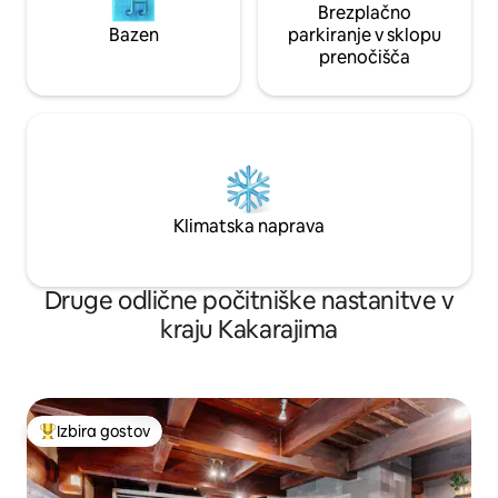
morja. To ni turistična destinacija, zato je
Brezplačno
plaža manj obiskana in pokrajina
Bazen
parkiranje v sklopu
preprosta. Primerno je za jutranje in
prenočišča
večerne sprehode ter za opazovanje
morja. Le kratek sprehod stran so tudi
lokalne restavracije in območja za
vsakodnevno nakupovanje. To je kraj za
tiste, ki iščejo miren čas in ne udobja.
Klimatska naprava
Druge odlične počitniške nastanitve v
kraju Kakarajima
Izbira gostov
Najbolj priljubljena prenočišča z značko »Izbira gostov«