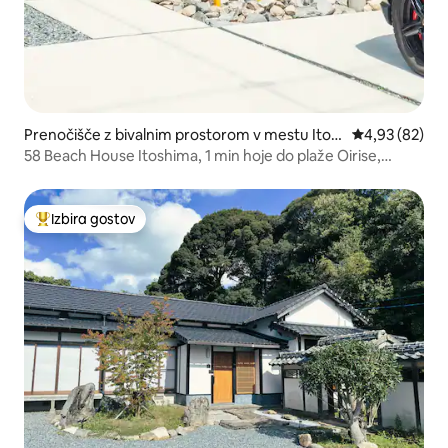
Prenočišče z bivalnim prostorom v mestu Itos
Povprečna oce
4,93 (82)
hima
58 Beach House Itoshima, 1 min hoje do plaže Oirise,
zasebna vila, žar s prijatelji in družino na terasi!
Izbira gostov
Najbolj priljubljena prenočišča z značko »Izbira gostov«