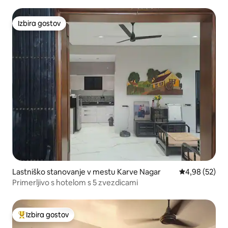
Izbira gostov
Izbira gostov
Lastniško stanovanje v mestu Karve Nagar
Povprečna oce
4,98 (52)
Primerljivo s hotelom s 5 zvezdicami
Izbira gostov
Najbolj priljubljena prenočišča z značko »Izbira gostov«