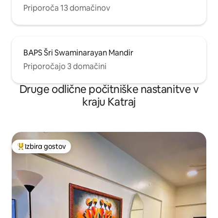
Priporoča 13 domačinov
BAPS Šri Swaminarayan Mandir
Priporočajo 3 domačini
Druge odlične počitniške nastanitve v
kraju Katraj
Izbira gostov
Najbolj priljubljena prenočišča z značko »Izbira gostov«