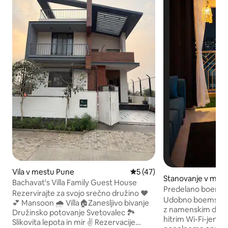
Vila v mestu Pune
Povprečna ocena: 5 od 5, št
5 (47)
Stanovanje v mest
Bachavat's Villa Family Guest House
Predelano boemsko
Rezervirajte za svojo srečno družino ❤️
balkon, prijetno v
Udobno boemsko 
💕 Mansoon 🌧️ Villa🏠Zanesljivo bivanje
z namenskim delo
Družinsko potovanje Svetovalec 🏞️
hitrim Wi-Fi-jem, 
Slikovita lepota in mir ✌️ Rezervacije