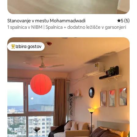
Stanovanje v mestu Mohammadwadi
Povprečna
5 (5)
1 spalnica v NIBM | Spalnica + dodatno ležišče v garsonjeri
Izbira gostov
Najbolj priljubljena prenočišča z značko »Izbira gostov«