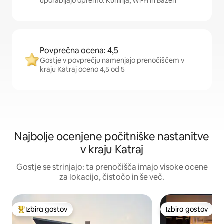
uporabljajo opremo: Kuhinja, Wi-Fi in Bazen
Povprečna ocena: 4,5
Gostje v povprečju namenjajo prenočiščem v
kraju Katraj oceno 4,5 od 5
Najbolje ocenjene počitniške nastanitve
v kraju Katraj
Gostje se strinjajo: ta prenočišča imajo visoke ocene
za lokacijo, čistočo in še več.
Izbira gostov
Izbira gostov
Najbolj priljubljena prenočišča z značko »Izbira gostov«
Izbira gostov