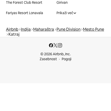
The Forest Club Resort
Girivan
Fariyas Resort Lonavala
Prikaži več
Airbnb
Indija
Maharaštra
Pune Division
Mesto Pune
Katraj
© 2026 Airbnb, Inc.
Zasebnost
Pogoji