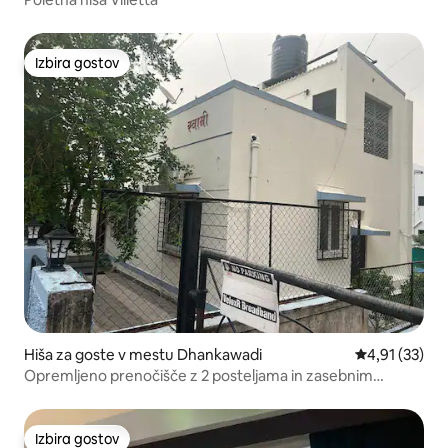
Izbira gostov
Izbira gostov
Hiša za goste v mestu Dhankawadi
Povprečna oce
4,91 (33)
Opremljeno prenočišče z 2 posteljama in zasebnim
dvoriščem.
Izbira gostov
Izbira gostov