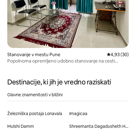
Stanovanje v mestu Pune
Povprečna oce
4,93 (30)
Popolnoma opremljeno udobno stanovanje na cesti
Sinhgad, Pune
Destinacije, ki jih je vredno raziskati
Glavne znamenitosti v bližini
Železniška postaja Lonavala
Imagicaa
Mulshi Damm
Shreemanta Dagadusheth Halwai Ganapati Mandir