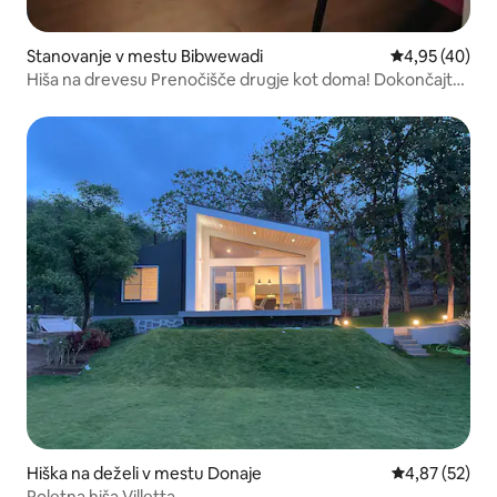
Stanovanje v mestu Bibwewadi
Povprečna oce
4,95 (40)
Hiša na drevesu Prenočišče drugje kot doma! Dokončajte
1 bhk
Hiška na deželi v mestu Donaje
Povprečna oce
4,87 (52)
Poletna hiša Villetta