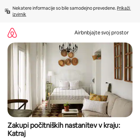
Preskoči
Nekatere informacije so bile samodejno prevedene. 
Prikaži 
na
izvirnik
vsebino
Airbnbjajte svoj prostor
Zakupi počitniških nastanitev v kraju:
Katraj