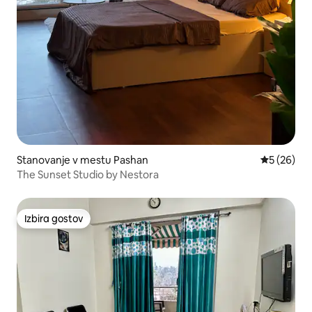
Stanovanje v mestu Pashan
Povprečna 
5 (26)
The Sunset Studio by Nestora
Izbira gostov
Izbira gostov