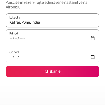
Poiščite in rezervirajte edinstvene nastanitve na
Airbnbju
Lokacija
Ko so rezultati na voljo, krmarite s puščičnima tipkama gor in dol
Prihod
Odhod
Iskanje