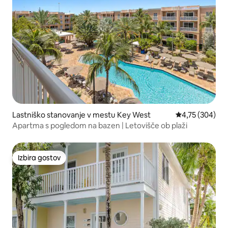
Lastniško stanovanje v mestu Key West
Povprečna ocen
4,75 (304)
Apartma s pogledom na bazen | Letovišče ob plaži
Izbira gostov
Izbira gostov