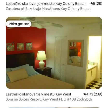
Lastniško stanovanje v mestu Key Colony Beach
Povprečna 
5 (28)
Zasebna plaža v kraju Marathons Key Colony Beach
Izbira gostov
Izbira gostov
Lastniško stanovanje v mestu Key West
Povprečna ocen
4,73 (239)
Sunrise Suites Resort, Key West FL U #408 2bdr2bth