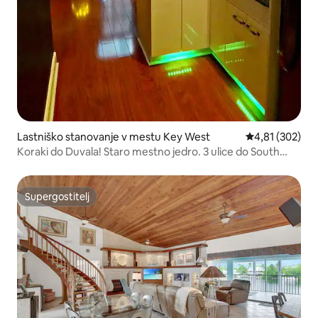
Lastniško stanovanje v mestu Key West
Povprečna ocen
4,81 (302)
Koraki do Duvala! Staro mestno jedro. 3 ulice do South
Beacha
Supergostitelj
Supergostitelj