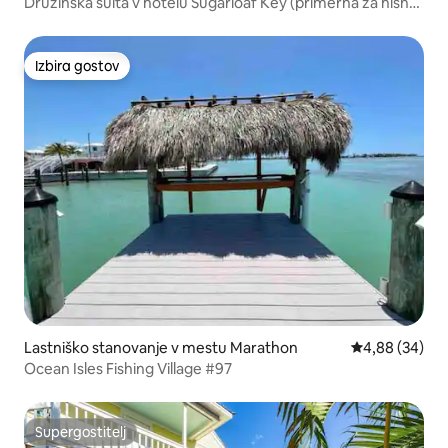
y
Družinska suita v hotelu Sugarloaf Key (primerna za hišne
ljubljenčke)
Izbira gostov
Izbira gostov
Lastniško stanovanje v mestu Marathon
Povprečna oce
4,88 (34)
Ocean Isles Fishing Village #97
Supergostitelj
Supergostitelj