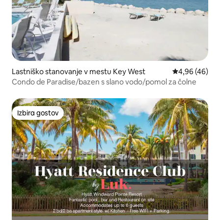
Lastniško stanovanje v mestu Key West
Povprečna oce
4,96 (46)
Condo de Paradise/bazen s slano vodo/pomol za čolne
Izbira gostov
Izbira gostov