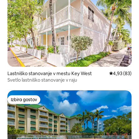
Lastniško stanovanje v mestu Key West
Povprečna oce
4,93 (83)
Svetlo lastniško stanovanje v raju
Izbira gostov
Izbira gostov