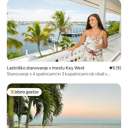
Lastniško stanovanje v mestu Key West
Povprečna
5 (9)
Stanovanje s 4 spalnicami in 3 kopalnicami ob obali v
Bayfront Suites –
Izbira gostov
Najbolj priljubljena prenočišča z značko »Izbira gostov«