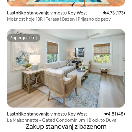
Lastniško stanovanje v mestu Key West
Povprečna ocen
4,73 (173)
Možnost hoje 1BR | Terasa | Bazen | Prijazno do psov
Supergostitelj
Supergostitelj
Lastniško stanovanje v mestu Key West
Povprečna oce
4,81 (48)
La Maisonnette~ Gated Condominium 1 Block to Duval
Zakup stanovanj z bazenom