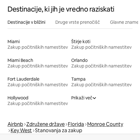
Destinacije, ki jih je vredno raziskati
Destinacije v bližini
Druge vrste prenočišč
Glavne znamenit
Miami
Štirje koti
Zakup počitniških namestitev
Zakup počitniških namestitev
Miami Beach
Orlando
Zakup počitniških namestitev
Zakup počitniških namestitev
Fort Lauderdale
Tampa
Zakup počitniških namestitev
Zakup počitniških namestitev
Hollywood
Prikaži več
Zakup počitniških namestitev
Airbnb
Združene države
Florida
Monroe County
Key West
Stanovanja za zakup