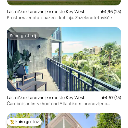
Lastniško stanovanje v mestu Key West
Povprečna oce
4,96 (25)
Prostorna enota + bazen+ kuhinja. Zaželeno letovišče
Supergostitelj
Supergostitelj
Lastniško stanovanje v mestu Key West
Povprečna oce
4,67 (15)
Čarobni sončni vzhodi nad Atlantikom, prenovljeno
stanovanje in
Izbira gostov
Najbolj priljubljena prenočišča z značko »Izbira gostov«