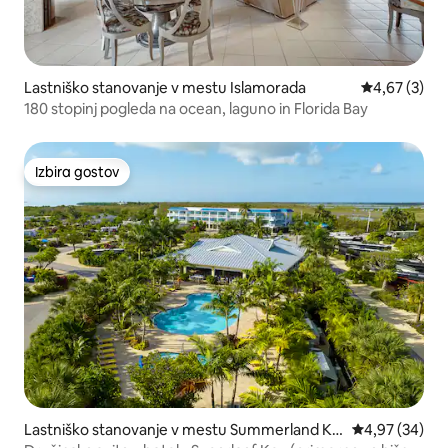
Lastniško stanovanje v mestu Islamorada
Povprečna oc
4,67 (3)
180 stopinj pogleda na ocean, laguno in Florida Bay
Izbira gostov
Izbira gostov
Lastniško stanovanje v mestu Summerland Ke
Povprečna oce
4,97 (34)