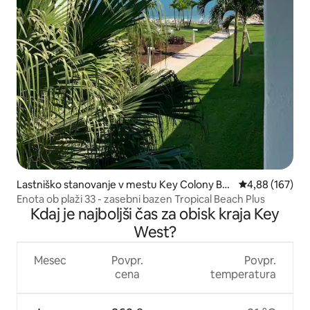
Lastniško stanovanje v mestu Key Colony Be
Povprečna ocen
4,88 (167)
ach
Enota ob plaži 33 - zasebni bazen Tropical Beach Plus
Kdaj je najboljši čas za obisk kraja Key
West?
Mesec
Povpr.
Povpr.
cena
temperatura