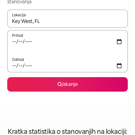
stanovanja
Lokacija
Ko so rezultati na voljo, krmarite s puščičnima tipkama gor in dol
Prihod
Odhod
Iskanje
Kratka statistika o stanovanjih na lokaciji: