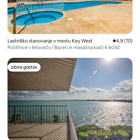
Lastniško stanovanje v mestu Key West
Povprečna oc
4,9 (70)
Počitnice v letovišču | Bazen in masažna kad | 6 ležišč
Izbira gostov
Izbira gostov