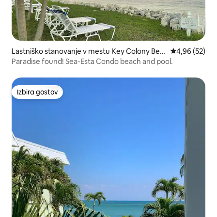
Lastniško stanovanje v mestu Key Colony Bea
Povprečna oce
4,96 (52)
ch
Paradise found! Sea-Esta Condo beach and pool.
Izbira gostov
Izbira gostov