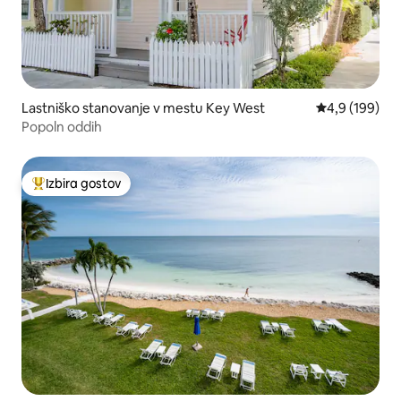
Lastniško stanovanje v mestu Key West
Povprečna oce
4,9 (199)
Popoln oddih
Izbira gostov
Najbolj priljubljena prenočišča z značko »Izbira gostov«