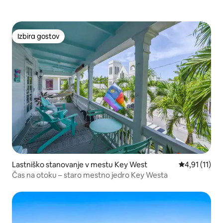
Izbira gostov
Izbira gostov
Lastniško stanovanje v mestu Key West
Povprečna oce
4,91 (11)
Čas na otoku – staro mestno jedro Key Westa