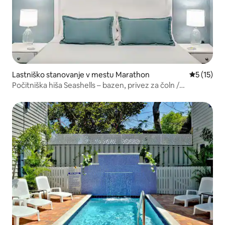
Lastniško stanovanje v mestu Marathon
Povprečna 
5 (15)
Počitniška hiša Seashells – bazen, privez za čoln /
parkirišče / klančina