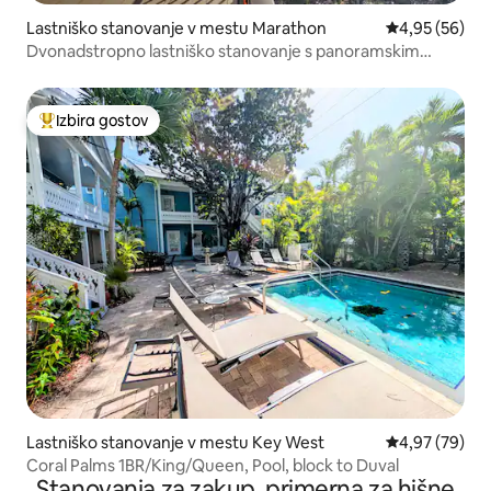
Lastniško stanovanje v mestu Marathon
Povprečna oce
4,95 (56)
Dvonadstropno lastniško stanovanje s panoramskim
pogledom na zaliv in balkoni
Izbira gostov
Najbolj priljubljena prenočišča z značko »Izbira gostov«
Lastniško stanovanje v mestu Key West
Povprečna oce
4,97 (79)
Coral Palms 1BR/King/Queen, Pool, block to Duval
Stanovanja za zakup, primerna za hišne