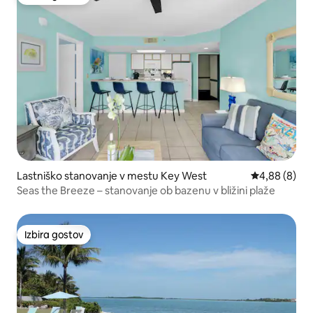
Izbira gostov
Lastniško stanovanje v mestu Key West
Povprečna oc
4,88 (8)
Seas the Breeze – stanovanje ob bazenu v bližini plaže
Izbira gostov
Izbira gostov