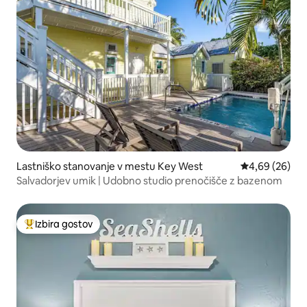
Lastniško stanovanje v mestu Key West
Povprečna oce
4,69 (26)
Salvadorjev umik | Udobno studio prenočišče z bazenom
Izbira gostov
Najbolj priljubljena prenočišča z značko »Izbira gostov«