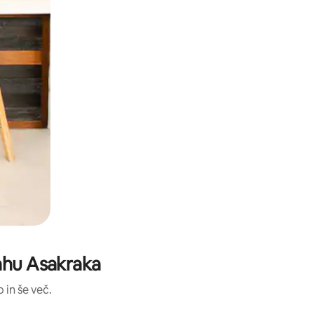
wahu Asakraka
 in še več.