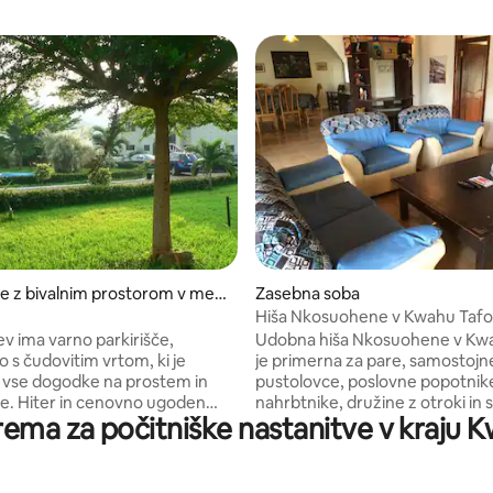
itve
e z bivalnim prostorom v mest
Zasebna soba
aw
Hiša Nkosuohene v Kwahu Tafo
v ima varno parkirišče,
Udobna hiša Nkosuohene v Kw
 s čudovitim vrtom, ki je
je primerna za pare, samostojn
 vse dogodke na prostem in
pustolovce, poslovne popotnik
e. Hiter in cenovno ugoden
nahrbtnike, družine z otroki in 
prema za počitniške nastanitve v kraju
oz do številnih turističnih
Območje Kwahu je odlično za vi
sti , znamenitih velikonočnih
- s hladnim vetrcem, starodavn
 Okwahu in festivalov
in čudovito pokrajino - vsi dobri 
kem
zakaj ga imenujejo dragulj Gane.