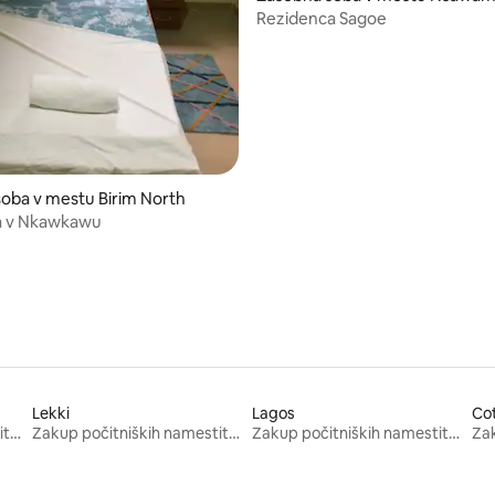
Rezidenca Sagoe
oba v mestu Birim North
a v Nkawkawu
Lekki
Lagos
Co
Zakup počitniških namestitev
Zakup počitniških namestitev
Zakup počitniških namestitev