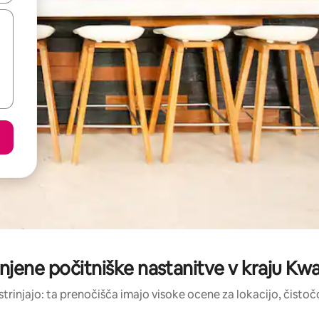
njene počitniške nastanitve v kraju K
strinjajo: ta prenočišča imajo visoke ocene za lokacijo, čistočo