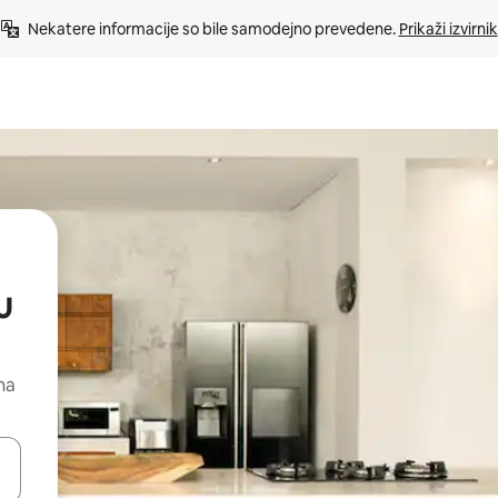
Nekatere informacije so bile samodejno prevedene. 
Prikaži izvirnik
u
na
kama gor in dol ali pa raziskujte z dotikom ali podrsljajem.