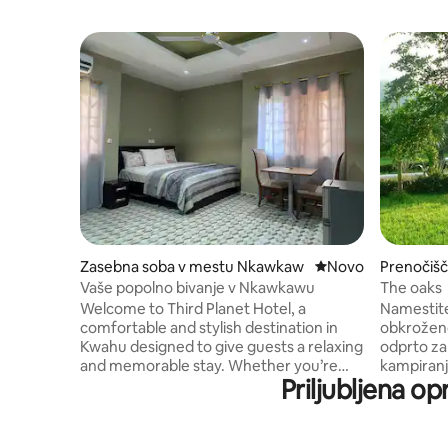
Zasebna soba v mestu Nkawkaw
Nove možnosti noč
Novo
Prenočišč
u Nkawk
Vaše popolno bivanje v Nkawkawu
The oaks
Welcome to Third Planet Hotel, a
Namestite
comfortable and stylish destination in
obkroženo
Kwahu designed to give guests a relaxing
odprto za
and memorable stay. Whether you’re
kampiranj
Priljubljena o
travelling for business, leisure, family
javni prev
visits, or a weekend escape, our hotel
znamenito
provides a peaceful atmosphere, quality
praznikov
service, and a welcoming experience
padalstva. Nastanitev se nahaja v veli