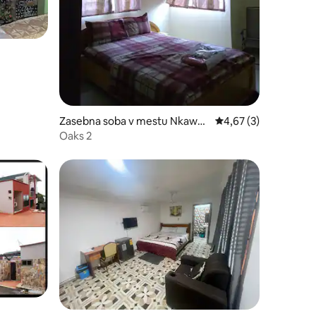
Zasebna soba v mestu Nkawka
Povprečna ocena: 4,6
4,67 (3)
w
Oaks 2
m