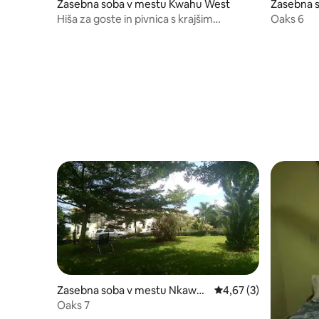
Zasebna soba v mestu Kwahu West
Zasebna 
Hiša za goste in pivnica s krajšim
Oaks 6
delovnim časom
Zasebna soba v mestu Nkawka
Povprečna ocena: 4,67
4,67 (3)
w
Oaks 7