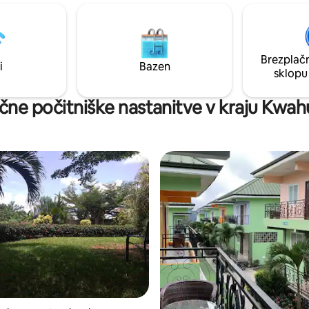
irni lokaciji, obdani s svetlobo
bila zgrajena leta in je preprost
m. Vodeni ogledi in pohodništvo
postavljena na enem nivoju od 
 na voljo na zahtevo
stopnic.
Brezplačn
i
Bazen
sklopu
čne počitniške nastanitve v kraju Kwa