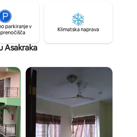
o
telefon ali tablični računalnik s storitvijo
občasnih
DStv.
o parkiranje v
Klimatska naprava
 prenočišča
hu Asakraka