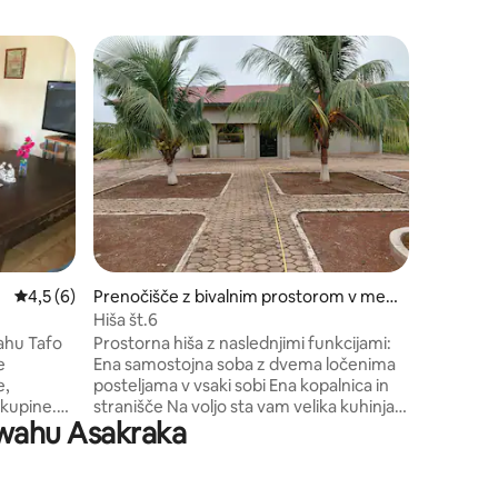
Prenočiš
u Osino
Zasebni v
zemljišča
zunanjega
Stopite v
zaljubite
vključno 
3 bivalnim
brezhibn
sobo. Kuh
Povprečna ocena: 4,5 od 5, št. mnenj: 6
4,5 (6)
Prenočišče z bivalnim prostorom v mest
osrednji
u Nkawkaw
Hiša št.6
ahu Tafo
Prostorna hiša z naslednjimi funkcijami:
e
Ena samostojna soba z dvema ločenima
e,
posteljama v vsaki sobi Ena kopalnica in
skupine.
stranišče Na voljo sta vam velika kuhinja
 Kwahu Asakraka
kend izlet
in jedilnica Neopremljena dnevna soba
o kulturo
Wi-Fi je na voljo Veliko sprednje dvorišče
razlogi,
in hiška na deželi na prostem Televizorja
 Hiša je
ni, vendar lahko v hiši povežete svoj