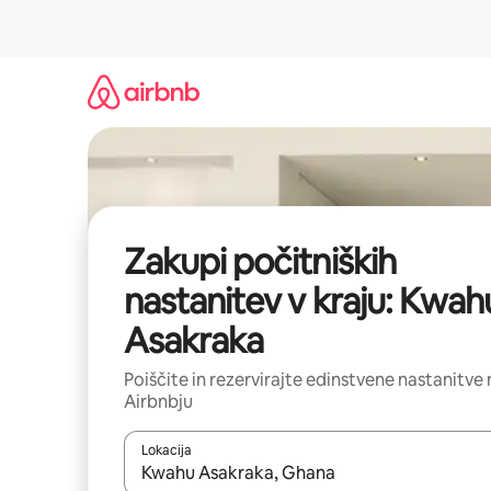
Preskoči
na
vsebino
Zakupi počitniških
nastanitev v kraju: Kwah
Asakraka
Poiščite in rezervirajte edinstvene nastanitve 
Airbnbju
Lokacija
Ko so rezultati na voljo, krmarite s puščičnima tip