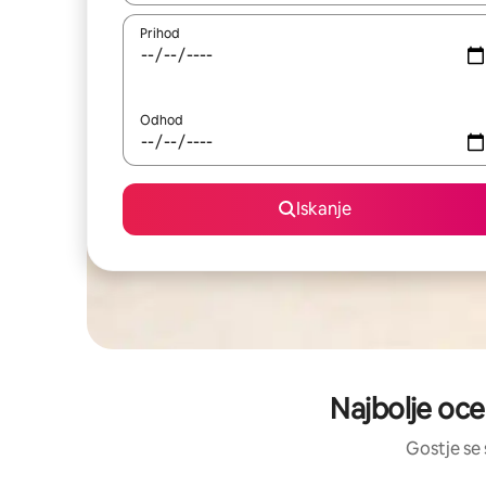
Prihod
Odhod
Iskanje
Najbolje oce
Gostje se 