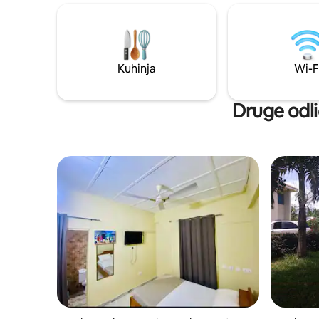
that feels like a home away from home.
bloku na m
Enjoy comfortable rooms, modern
in udobje
amenities, and a convenient location that
po gori so
makes exploring Kwahu easy.
Kuhinja
Wi-F
Druge odli