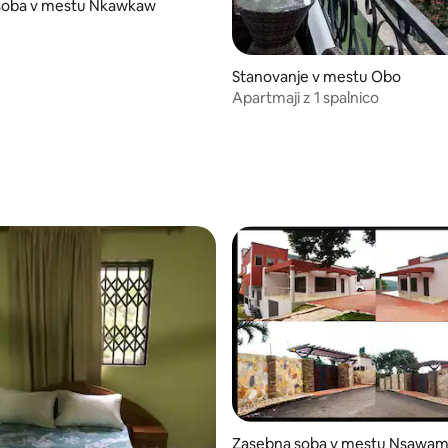
soba v mestu Nkawkaw
Stanovanje v mestu Obo
Apartmaji z 1 spalnico
 od 5, št. mnenj: 3
Zasebna soba v mestu Nsawa