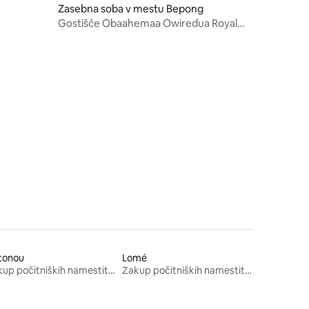
Zasebna soba v mestu Bepong
Gostišče Obaahemaa Owiredua Royal
Castle
tonou
Lomé
Zakup počitniških namestitev
Zakup počitniških namestitev