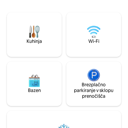
Hiša je polna svetlobe in vzdušja, z
oddaljena 3,5 kilom
izjemno kakovostnimi zakonskimi
San Pedro je prav 
posteljami za mirne noči. Poiščite
kot 3,5 kilometra. 
kakovost in zasebnost, ki jo potrebujete,
restavracija se i
ter najboljšo lokacijo za uživanje v La
je 1 km oddaljena od 
Palmi.
ni potrebna klimat
Kuhinja
Wi-Fi
Brezplačno
Bazen
parkiranje v sklopu
prenočišča