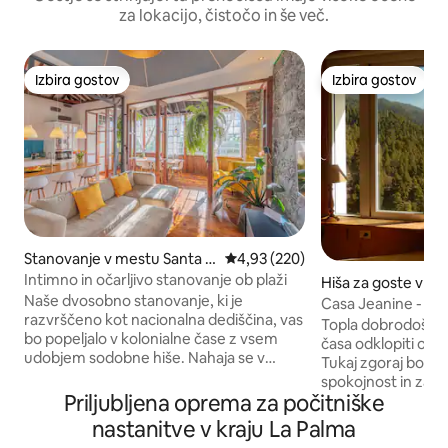
za lokacijo, čistočo in še več.
Izbira gostov
Izbira gostov
Izbira gostov
Izbira gostov
Stanovanje v mestu Santa C
Povprečna ocena: 4,93 od 5, št.
4,93 (220)
ruz de La Palma
Intimno in očarljivo stanovanje ob plaži
Hiša za goste v m
Naše dvosobno stanovanje, ki je
Cruz de La Palma
Casa Jeanine - Na
razvrščeno kot nacionalna dediščina, vas
mir
Topla dobrodošlica,
bo popeljalo v kolonialne čase z vsem
časa odklopiti od h
udobjem sodobne hiše. Nahaja se v
Tukaj zgoraj boste
središču otoka, v svoji prestolnici in je
spokojnost in zag
najboljši kraj za začetek vsakodnevnih
Priljubljena oprema za počitniške
sprostitev in počit
poti, kjer lahko uživate na otoku, plaži
pohodniške poti so
nastanitve v kraju La Palma
pred hišo ali v zgodovinskem središču.
vrati. Središče mes