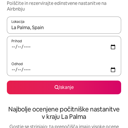
Poiščite in rezervirajte edinstvene nastanitve na
Airbnbju
Lokacija
Ko so rezultati na voljo, krmarite s puščičnima tipkama gor in dol
Prihod
Odhod
Iskanje
Najbolje ocenjene počitniške nastanitve
v kraju La Palma
Gostje se strinjajo: ta prenočišča imajo visoke ocene