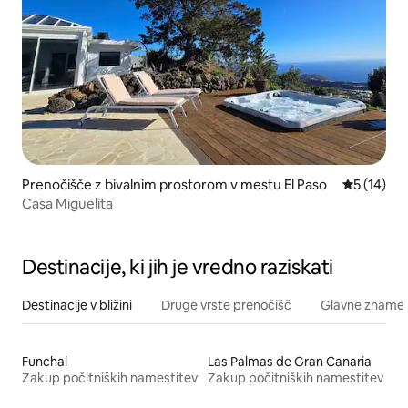
Prenočišče z bivalnim prostorom v mestu El Paso
Povprečna 
5 (14)
Casa Miguelita
Destinacije, ki jih je vredno raziskati
Destinacije v bližini
Druge vrste prenočišč
Glavne znamenit
Funchal
Las Palmas de Gran Canaria
Zakup počitniških namestitev
Zakup počitniških namestitev