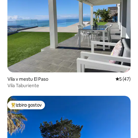
Vila v mestu El Paso
Povprečna 
5 (47)
Vila Taburiente
Izbira gostov
Najbolj priljubljena prenočišča z značko »Izbira gostov«