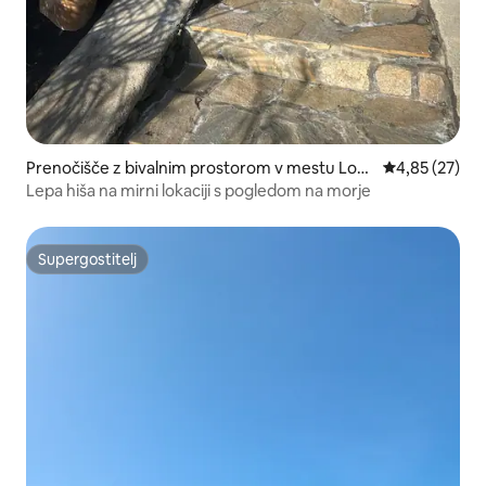
Prenočišče z bivalnim prostorom v mestu Los
Povprečna oce
4,85 (27)
Llanos
Lepa hiša na mirni lokaciji s pogledom na morje
Supergostitelj
Supergostitelj