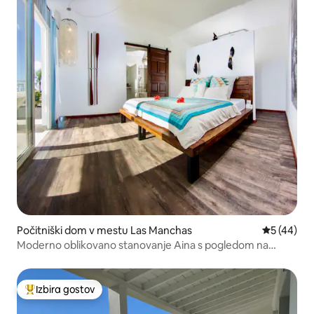
Počitniški dom v mestu Las Manchas
Povprečna 
5 (44)
Moderno oblikovano stanovanje Aina s pogledom na
morje
Izbira gostov
Najbolj priljubljena prenočišča z značko »Izbira gostov«