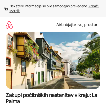
Preskoči
Nekatere informacije so bile samodejno prevedene. 
Prikaži 
na
izvirnik
vsebino
Airbnbjajte svoj prostor
Zakupi počitniških nastanitev v kraju: La
Palma