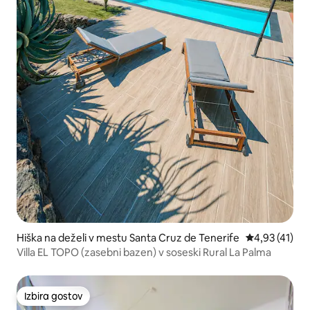
Hiška na deželi v mestu Santa Cruz de Tenerife
Povprečna oce
4,93 (41)
Villa EL TOPO (zasebni bazen) v soseski Rural La Palma
Izbira gostov
Izbira gostov