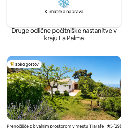
Klimatska naprava
Druge odlične počitniške nastanitve v
kraju La Palma
Izbira gostov
Najbolj priljubljena prenočišča z značko »Izbira gostov«
Prenočišče z bivalnim prostorom v mestu Tijarafe
Povprečna 
5 (29)