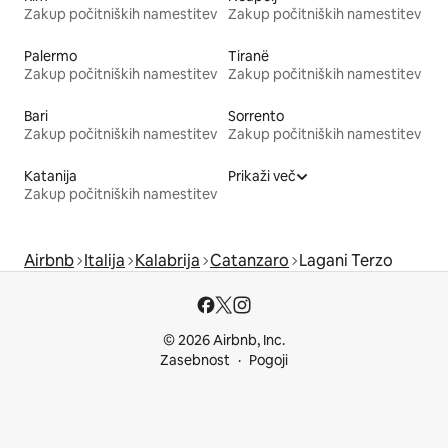
Zakup počitniških namestitev
Zakup počitniških namestitev
Palermo
Tiranë
Zakup počitniških namestitev
Zakup počitniških namestitev
Bari
Sorrento
Zakup počitniških namestitev
Zakup počitniških namestitev
Katanija
Prikaži več
Zakup počitniških namestitev
Airbnb
Italija
Kalabrija
Catanzaro
Lagani Terzo
© 2026 Airbnb, Inc.
Zasebnost
Pogoji