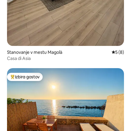
Stanovanje v mestu Magolà
Povprečna
5 (8)
Casa di Asia
Izbira gostov
Najbolj priljubljena prenočišča z značko »Izbira gostov«