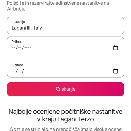
Poiščite in rezervirajte edinstvene nastanitve na
Airbnbju
Lokacija
Ko so rezultati na voljo, krmarite s puščičnima tipkama gor in dol
Prihod
Odhod
Iskanje
Najbolje ocenjene počitniške nastanitve
v kraju Lagani Terzo
Gostje se strinjajo: ta prenočišča imajo visoke ocene