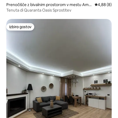
Prenočišče z bivalnim prostorom v mestu Amar
Povprečna oc
4,88 (8)
oni
Tenuta di Quaranta Oasis Sprostitev
Izbira gostov
Izbira gostov