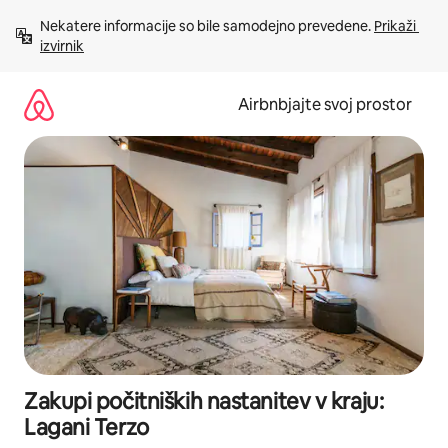
Preskoči
Nekatere informacije so bile samodejno prevedene. 
Prikaži 
na
izvirnik
vsebino
Airbnbjajte svoj prostor
Zakupi počitniških nastanitev v kraju:
Lagani Terzo