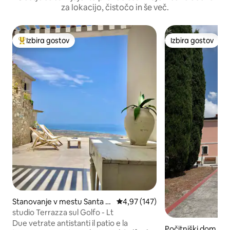
za lokacijo, čistočo in še več.
Izbira gostov
Izbira gostov
Najbolj priljubljena prenočišča z značko »Izbira gostov«
Izbira gostov
Stanovanje v mestu Santa C
Povprečna ocena: 4,97 od 5, št.
4,97 (147)
aterina dello Ionio
studio Terrazza sul Golfo - Lt
Due vetrate antistanti il patio e la
Počitniški dom v 