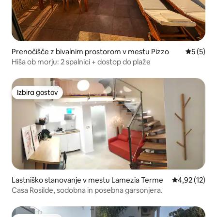
Prenočišče z bivalnim prostorom v mestu Pizzo
Povprečna
5 (5)
Hiša ob morju: 2 spalnici + dostop do plaže
Izbira gostov
Izbira gostov
Lastniško stanovanje v mestu Lamezia Terme
Povprečna oce
4,92 (12)
Casa Rosilde, sodobna in posebna garsonjera.