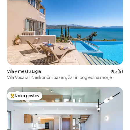
Vila v mestu Ligia
Povprečna
5 (9)
Vila Vosalia | Neskončni bazen, žar in pogled na morje
Izbira gostov
Najbolj priljubljena prenočišča z značko »Izbira gostov«