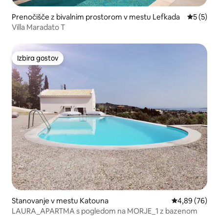
Prenočišče z bivalnim prostorom v mestu Lefkada
Povprečna
5 (5)
Villa Maradato T
Izbira gostov
Izbira gostov
Stanovanje v mestu Katouna
Povprečna oce
4,89 (76)
LAURA_APARTMA s pogledom na MORJE_1 z bazenom