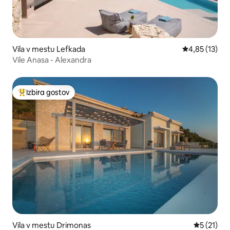
Vila v mestu Lefkada
Povprečna oce
4,85 (13)
Vile Anasa - Alexandra
Izbira gostov
Najbolj priljubljena prenočišča z značko »Izbira gostov«
Vila v mestu Drimonas
Povprečna 
5 (21)