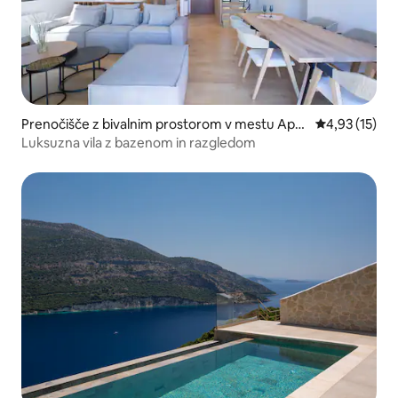
Prenočišče z bivalnim prostorom v mestu Apol
Povprečna oce
4,93 (15)
pena
Luksuzna vila z bazenom in razgledom