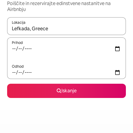
Poiščite in rezervirajte edinstvene nastanitve na
Airbnbju
Lokacija
Ko so rezultati na voljo, krmarite s puščičnima tipkama gor in dol
Prihod
Odhod
Iskanje