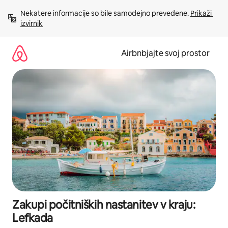
Preskoči
Nekatere informacije so bile samodejno prevedene. 
Prikaži 
na
izvirnik
vsebino
Airbnbjajte svoj prostor
Zakupi počitniških nastanitev v kraju:
Lefkada