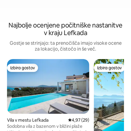
Najbolje ocenjene počitniške nastanitve
v kraju Lefkada
Gostje se strinjajo: ta prenočišča imajo visoke ocene
za lokacijo, čistočo in še več.
Izbira gostov
Izbira gostov
Izbira gostov
Izbira gostov
Vila v mestu Lefkada
Povprečna ocena: 4,97 od 5, št
4,97 (29)
Sodobna vila z bazenom v bližini plaže