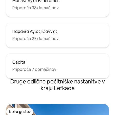
Monastery of Faneromeni
Priporoča 38 domačinov
Παραλία Άγιος Ιωάννης
Priporoča 27 domačinov
Capital
Priporoča 7 domačinov
Druge odlične počitniške nastanitve v
kraju Lefkada
Izbira gostov
Izbira gostov