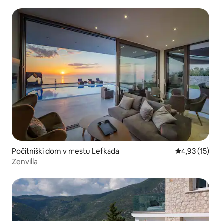
Počitniški dom v mestu Lefkada
Povprečna oce
4,93 (15)
Zenvilla