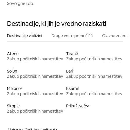
Sovo gnezdo
Destinacije, ki jih je vredno raziskati
Destinacije v bližini
Druge vrste prenočišč
Glavne znamenit
Atene
Tiranë
Zakup počitniških namestitev
Zakup počitniških namestitev
Solun
Bari
Zakup počitniških namestitev
Zakup počitniških namestitev
Mikonos
Ksamil
Zakup počitniških namestitev
Zakup počitniških namestitev
Skopje
Prikaži več
Zakup počitniških namestitev