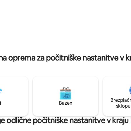
ena oprema za počitniške nastanitve v k
Brezplačn
i
Bazen
sklopu
e odlične počitniške nastanitve v kraju 