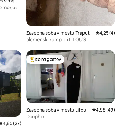
om v mest
ob morju«
Zasebna soba v mestu Traput
Povprečna ocena: 4,2
4,25 (4)
plemenski kamp pri LILOU'S
Izbira gostov
Najbolj priljubljena prenočišča z značko »Izbira gostov
Zasebna soba v mestu Lifou
Povprečna ocena: 4,98
4,98 (49)
Dauphin
Povprečna ocena: 4,85 od 5, št. mnenj: 27
4,85 (27)