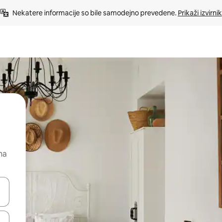
Nekatere informacije so bile samodejno prevedene. 
Prikaži izvirnik
na
kama gor in dol ali pa raziskujte z dotikom ali podrsljajem.