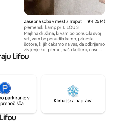
Zasebna soba v mestu Traput
Povprečna ocena: 4,2
4,25 (4)
plemenski kamp pri LILOU'S
Majhna družina, ki vam bo ponudila svoj
vrt, vam bo ponudila kamp, prinesla
šotore, ki jih čakamo na vas, da odkrijemo
življenje kot pleme, našo kulturo, naše
raju Lifou
znanje in še več... zemljišče, ograjeno
pod kokosovimi drevesi, ki se nahaja ob
zvoku valov in petju petja, idealnih za
veliko družino ali samsko osebo...
dobrodošli v našem prenočišču ima
traput pleme na Lifou.
o parkiranje v
Klimatska naprava
 prenočišča
Lifou