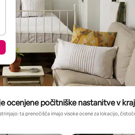
je ocenjene počitniške nastanitve v kraj
strinjajo: ta prenočišča imajo visoke ocene za lokacijo, čistočo