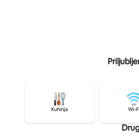
Skupna raba ostaja za nas ključna beseda,
ki jo želimo ponuditi tej oazi miru.
Preprosto bomo sprejeli vsakogar, ki bi
rad odkril naš čudovit otok.
Priljublj
Kuhinja
Wi-F
Drug