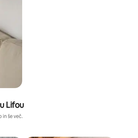
u Lifou
 in še več.