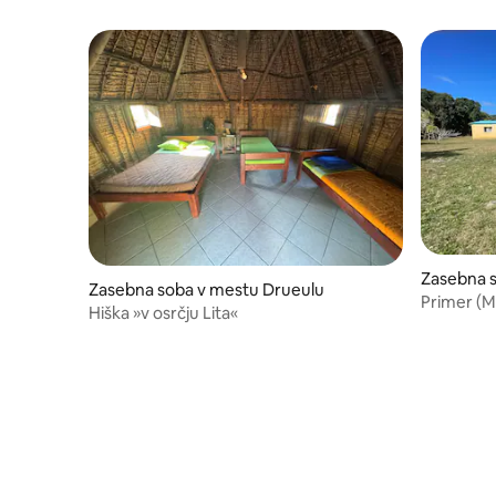
Zasebna s
Zasebna soba v mestu Drueulu
lands Pro
Primer (
Hiška »v osrčju Lita«