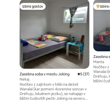
Izbira gostov
Izbira
Izbira gostov
Najbolj 
Zasebna s
Manta
Nočitev z 
Wanalai (
Zasebna soba v mestu Joking
Povprečna ocena: 5 
5 (37)
Dréhuju, l
Nekaj
bližini ču
Nočitev z zajtrkom v hiški na deželi
otoka in n
Wanalai (kar pomeni »korenine sonca« v
tekmujejo
Dréhuju, lokalnem jeziku), se nahajajo v
Skupna ra
bližini čudovitih pečin Joking na severu
ki jo želi
otoka in nimajo nič pretenčnega, niti
Preprosto 
tekmujejo s hotelom s 5 zvezdicami.
rad odkril