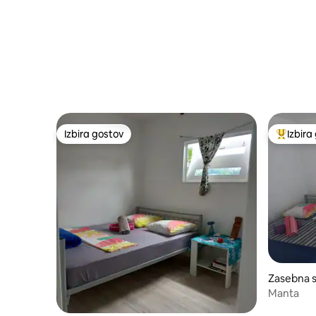
Izbira gostov
Izbira
Izbira gostov
Najbolj 
Zasebna s
Manta