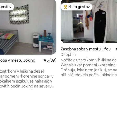
 gostov
Izbira gostov
priljubljena prenočišča z značko »Izbira gostov«
Najbolj priljubljena prenočišča 
Zasebna soba v mestu Lifou
Dauphin
Nočitev z zajtrkom v hiški na de
oba v mestu Joking
Povprečna ocena: 5 od 5, št. mnenj: 39
5 (39)
Wanalai (kar pomeni »korenine 
Dréhuju, lokalnem jeziku), se na
zajtrkom v hiški na deželi
bližini čudovitih pečin Joking n
kar pomeni »korenine sonca« v
od 5, št. mnenj: 37
otoka in nimajo nič pretenčnega,
okalnem jeziku), se nahajajo v
tekmujejo s hotelom s 5 zvezdi
dovitih pečin Joking na severu
Skupna raba ostaja za nas ključ
imajo nič pretenčnega, niti
ki jo želimo ponuditi tej oazi mir
 s hotelom s 5 zvezdicami.
Preprosto bomo sprejeli vsakoga
ba ostaja za nas ključna beseda,
rad odkril naš čudovit otok.
mo ponuditi tej oazi miru.
bomo sprejeli vsakogar, ki bi
 naš čudovit otok.