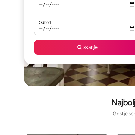
Odhod
Iskanje
Najbol
Gostje se 