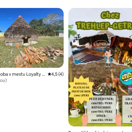
oba v mestu Loyalty Is
Povprečna ocena: 4,5 od 5, št. mnenj: 4
4,5 (4)
vince
Mou)