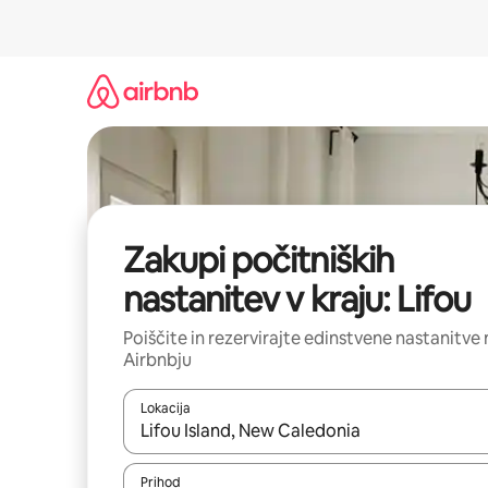
Preskoči
na
vsebino
Zakupi počitniških
nastanitev v kraju: Lifou
Poiščite in rezervirajte edinstvene nastanitve 
Airbnbju
Lokacija
Ko so rezultati na voljo, krmarite s puščičnima tip
Prihod