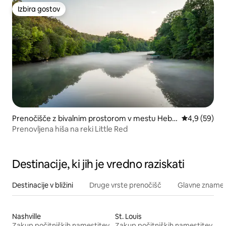
Izbira gostov
Izbira gostov
Prenočišče z bivalnim prostorom v mestu Hebe
Povprečna oc
4,9 (59)
r Springs
Prenovljena hiša na reki Little Red
Destinacije, ki jih je vredno raziskati
Destinacije v bližini
Druge vrste prenočišč
Glavne znamenit
Nashville
St. Louis
Zakup počitniških namestitev
Zakup počitniških namestitev