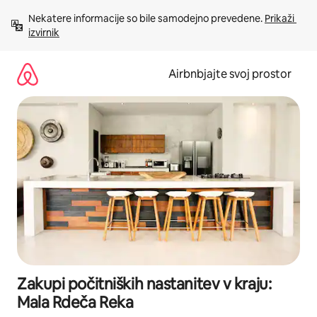
Preskoči
Nekatere informacije so bile samodejno prevedene. 
Prikaži 
na
izvirnik
vsebino
Airbnbjajte svoj prostor
Zakupi počitniških nastanitev v kraju:
Mala Rdeča Reka