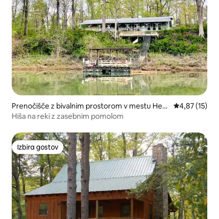
Prenočišče z bivalnim prostorom v mestu Heb
Povprečna oce
4,87 (15)
er Springs
Hiša na reki z zasebnim pomolom
Izbira gostov
Izbira gostov