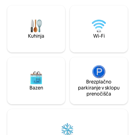
žar in ognjišče. ●Čoln na Greers Ferryju
kurišču ali druženj
●Plavanje v bližnjih plitvinah ●Pohod po
pultom, jedilnico, n
slikovitih poteh ● Sprostite se na terasi
dvema zunanjima
ob ognju ali v masažni kadi ● Predvajajte
Spektakularen pan
svoje najljubše vsebine na 58-palčnem
rečni zavoj in odlič
pametnem televizorju Idealno za ribiče,
Uživajte v čudovit
pare in družine
namestitev.
Kuhinja
Wi-Fi
Brezplačno
Bazen
parkiranje v sklopu
prenočišča