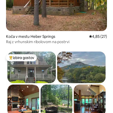
Koča v mestu Heber Springs
Povprečna oce
4,85 (27)
Raj z vrhunskim ribolovom na postrvi
Izbira gostov
Najbolj priljubljena prenočišča z značko »Izbira gostov«