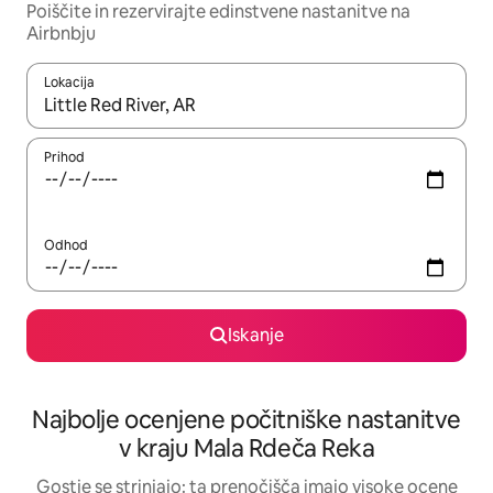
Poiščite in rezervirajte edinstvene nastanitve na
Airbnbju
Lokacija
Ko so rezultati na voljo, krmarite s puščičnima tipkama gor in dol
Prihod
Odhod
Iskanje
Najbolje ocenjene počitniške nastanitve
v kraju Mala Rdeča Reka
Gostje se strinjajo: ta prenočišča imajo visoke ocene