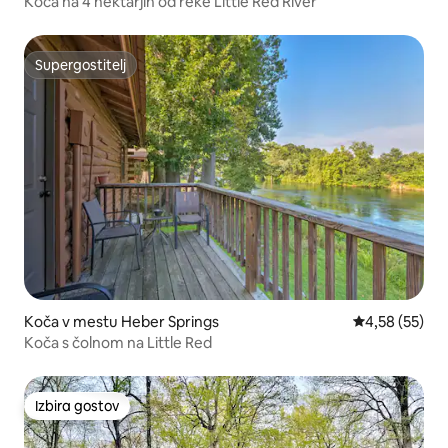
Koča na 4 hektarjih od reke Little Red River
Supergostitelj
Supergostitelj
Koča v mestu Heber Springs
Povprečna oce
4,58 (55)
Koča s čolnom na Little Red
Izbira gostov
Izbira gostov