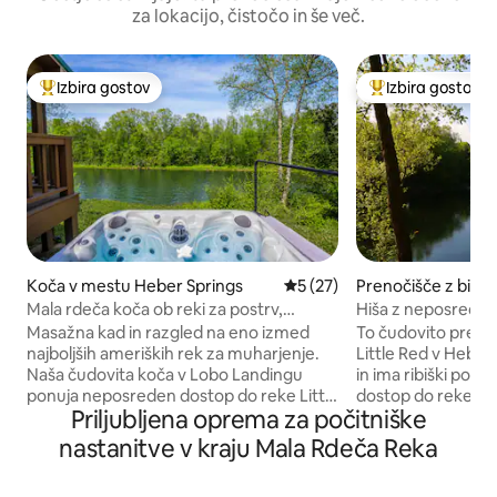
za lokacijo, čistočo in še več.
Izbira gostov
Izbira gostov
Najbolj priljubljena prenočišča z značko »Izbira gostov«
Najbolj priljublje
Koča v mestu Heber Springs
Povprečna ocena: 5 od 5, št
5 (27)
Prenočišče z bival
orom v mestu Heb
Mala rdeča koča ob reki za postrv,
Hiša z neposredn
s
masažna kad in razgled
Little Red River
Masažna kad in razgled na eno izmed
To čudovito prenoč
najboljših ameriških rek za muharjenje.
Little Red v Heber
Naša čudovita koča v Lobo Landingu
in ima ribiški pom
ponuja neposreden dostop do reke Little
dostop do reke do 
Priljubljena oprema za počitniške
Red z ladjo, vrhunske postelje (zakonska
Popolno za počitn
postelja in 2 enojni postelji XL, primerni
ribolov ali pa samo
nastanitve v kraju Mala Rdeča Reka
za odrasle), hiter internet Starlink,
sprostitev. Prosto
opremljeno kuhinjo ter preprost plinski
kuhinje, kot nalaš