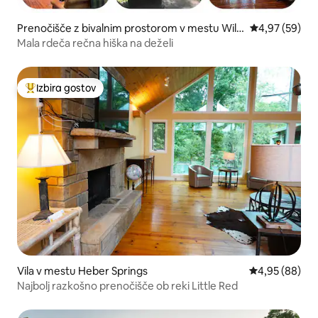
Prenočišče z bivalnim prostorom v mestu Wilb
Povprečna oce
4,97 (59)
urn
Mala rdeča rečna hiška na deželi
Izbira gostov
Najbolj priljubljena prenočišča z značko »Izbira gostov«
Vila v mestu Heber Springs
Povprečna oce
4,95 (88)
Najbolj razkošno prenočišče ob reki Little Red