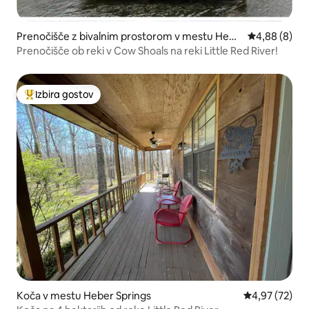
Prenočišče z bivalnim prostorom v mestu Hebe
Povprečna oc
4,88 (8)
r Springs
Prenočišče ob reki v Cow Shoals na reki Little Red River!
Izbira gostov
Najbolj priljubljena prenočišča z značko »Izbira gostov«
Koča v mestu Heber Springs
Povprečna oce
4,97 (72)