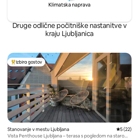
Klimatska naprava
Druge odlične počitniške nastanitve v
kraju Ljubljanica
Izbira gostov
Najbolj priljubljena prenočišča z značko »Izbira gostov«
Stanovanje v mestu Ljubljana
Povprečna 
5 (22)
Vista Penthouse Ljubljana – terasa s pogledom na staro