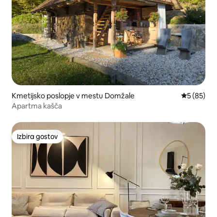
Kmetijsko poslopje v mestu Domžale
Povprečna 
5 (85)
Apartma kašča
Izbira gostov
Izbira gostov