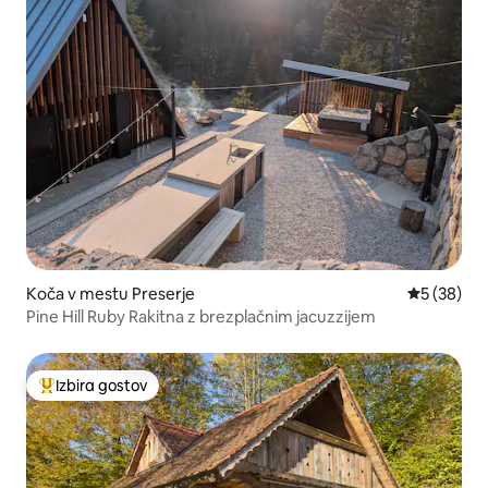
Koča v mestu Preserje
Povprečna 
5 (38)
Pine Hill Ruby Rakitna z brezplačnim jacuzzijem
Izbira gostov
Najbolj priljubljena prenočišča z značko »Izbira gostov«