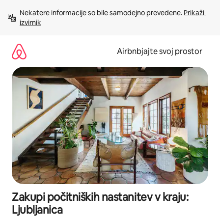
Preskoči
Nekatere informacije so bile samodejno prevedene. 
Prikaži 
na
izvirnik
vsebino
Airbnbjajte svoj prostor
Zakupi počitniških nastanitev v kraju:
Ljubljanica