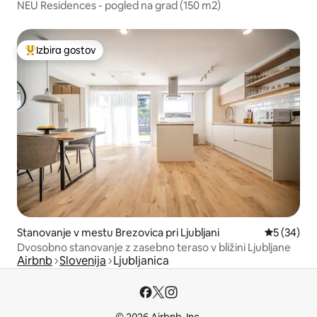
NEU Residences - pogled na grad (150 m2)
Izbira gostov
Najbolj priljubljena prenočišča z značko »Izbira gostov«
Stanovanje v mestu Brezovica pri Ljubljani
Povprečna 
5 (34)
Dvosobno stanovanje z zasebno teraso v bližini Ljubljane
Airbnb
Slovenija
Ljubljanica