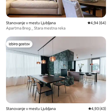
Stanovanje v mestu Ljubljana
Povprečna ocen
4,94 (64)
Apartma Breg _ Stara mestna reka
Izbira gostov
Izbira gostov
Stanovanje v mestu Ljubljana
Povprečna oce
4,93 (43)