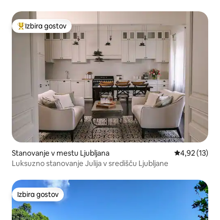
mestno jedro
Izbira gostov
Najbolj priljubljena prenočišča z značko »Izbira gostov«
Stanovanje v mestu Ljubljana
Povprečna oce
4,92 (13)
Luksuzno stanovanje Julija v središču Ljubljane
Izbira gostov
Izbira gostov