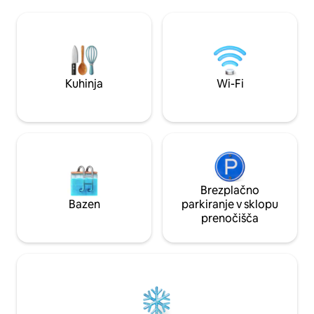
znamenitosti, restavracije, kavarne in
balkona. Kuhinja je v celoti opremljena s
tržnice. ✔ Pogled na reko in grad ✔
pomivalnim strojem
Osrednja lokacija v starem mestnem
zamrzovalnikom in hla
jedru ✔ Brezplačno parkiranje v garaži
glavna spalnica z 
Lokacija✔ , primerna za hojo Kuhinja z✔
druga spalnica z 
vso opremo ✔ Na novo prenovljeno ✔
posteljama in pro
Idealno izhodišče za raziskovanje
oblačil.
Kuhinja
Wi-Fi
Slovenije
Brezplačno
Bazen
parkiranje v sklopu
prenočišča