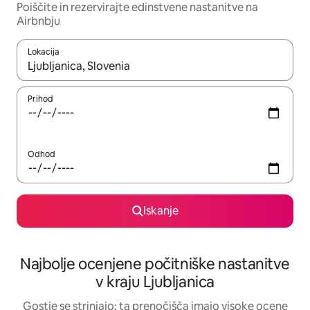
Poiščite in rezervirajte edinstvene nastanitve na
Airbnbju
Lokacija
Ko so rezultati na voljo, krmarite s puščičnima tipkama gor in dol
Prihod
Odhod
Iskanje
Najbolje ocenjene počitniške nastanitve
v kraju Ljubljanica
Gostje se strinjajo: ta prenočišča imajo visoke ocene