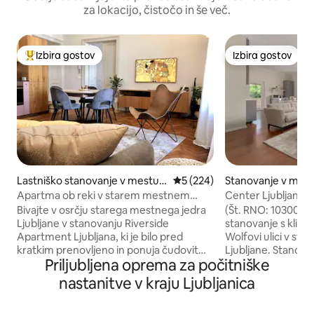
za lokacijo, čistočo in še več.
Izbira gostov
Izbira gostov
Najbolj priljubljena prenočišča z značko »Izbira gostov«
Izbira gostov
Lastniško stanovanje v mestu L
Povprečna ocena: 5 od 5, št.
5 (224)
Stanovanje v mest
jubljana
a
Apartma ob reki v starem mestnem
Center Ljubljana - s
jedru Ljubljane s parkiriščem
Bivajte v osrčju starega mestnega jedra
(Št. RNO: 103008) Lepo, prenovljeno
Ljubljane v stanovanju Riverside
stanovanje s klim
Apartment Ljubljana, ki je bilo pred
Wolfovi ulici v s
kratkim prenovljeno in ponuja čudovit
Ljubljane. Stanovan
Priljubljena oprema za počitniške
razgled na reko Ljubljanico in Ljubljanski
in preurejeno. Stanovanje ponuja:
grad. Nahaja se neposredno v
Vrhunski odprti biv
nastanitve v kraju Ljubljanica
zgodovinski coni za pešce, zato lahko v
prostor, zelo zrače
nekaj minutah peš obiščete vse glavne
neposrednim dost