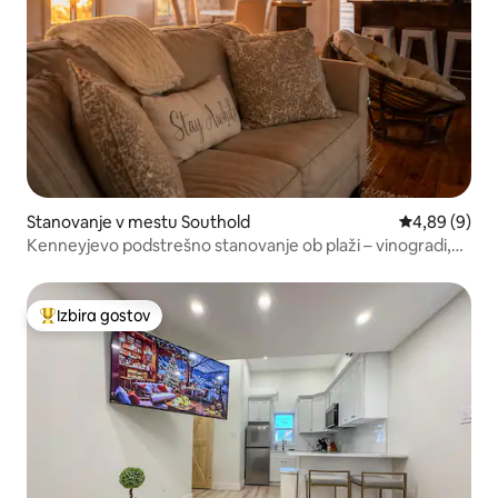
Stanovanje v mestu Southold
Povprečna oc
4,89 (9)
Kenneyjevo podstrešno stanovanje ob plaži – vinogradi,
svetilnik Horton
Izbira gostov
Najbolj priljubljena prenočišča z značko »Izbira gostov«