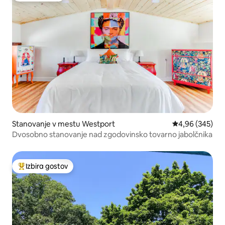
Stanovanje v mestu Westport
Povprečna ocena
4,96 (345)
Dvosobno stanovanje nad zgodovinsko tovarno jabolčnika
Izbira gostov
Najbolj priljubljena prenočišča z značko »Izbira gostov«