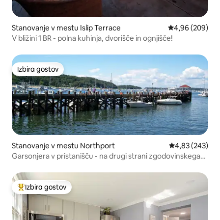
Stanovanje v mestu Islip Terrace
Povprečna ocena
4,96 (209)
V bližini 1 BR - polna kuhinja, dvorišče in ognjišče!
Izbira gostov
Izbira gostov
Stanovanje v mestu Northport
Povprečna ocen
4,83 (243)
Garsonjera v pristanišču - na drugi strani zgodovinskega
dokumenta Northport
Izbira gostov
Najbolj priljubljena prenočišča z značko »Izbira gostov«