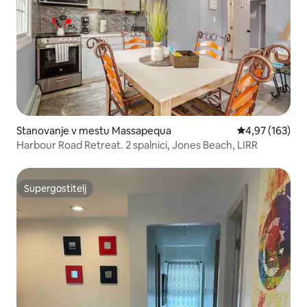
Stanovanje v mestu Massapequa
Povprečna ocen
4,97 (163)
Harbour Road Retreat. 2 spalnici, Jones Beach, LIRR
Supergostitelj
Supergostitelj