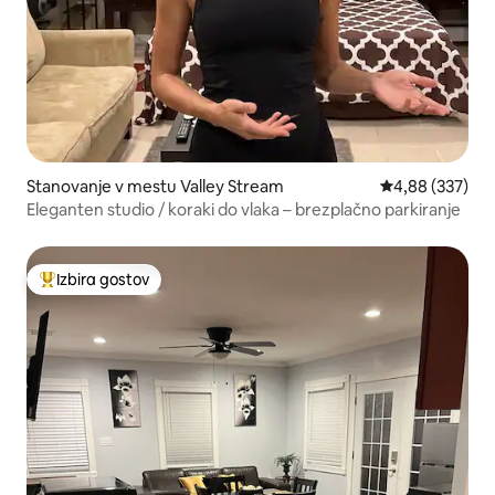
Stanovanje v mestu Valley Stream
Povprečna ocen
4,88 (337)
Eleganten studio / koraki do vlaka – brezplačno parkiranje
Izbira gostov
Najbolj priljubljena prenočišča z značko »Izbira gostov«