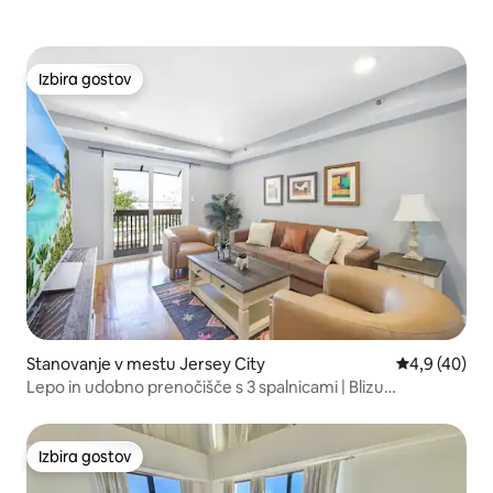
Izbira gostov
Izbira gostov
Stanovanje v mestu Jersey City
Povprečna oc
4,9 (40)
Lepo in udobno prenočišče s 3 spalnicami | Blizu
pustolovščin v New Yorku
Izbira gostov
Izbira gostov