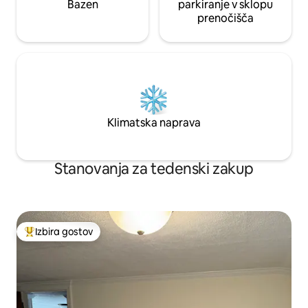
Bazen
parkiranje v sklopu
prenočišča
Klimatska naprava
Stanovanja za tedenski zakup
Izbira gostov
Najbolj priljubljena prenočišča z značko »Izbira gostov«