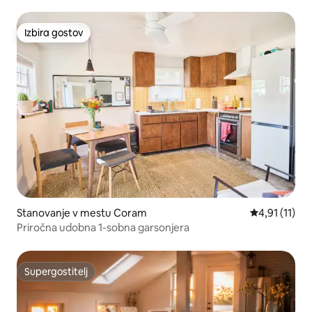
Izbira gostov
Izbira gostov
Stanovanje v mestu Coram
Povprečna oce
4,91 (11)
Priročna udobna 1-sobna garsonjera
Supergostitelj
Supergostitelj