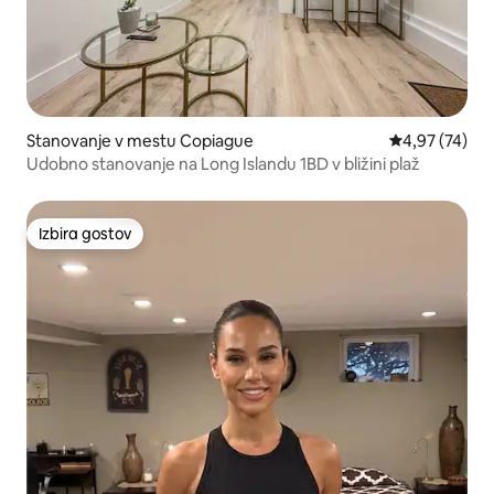
Stanovanje v mestu Copiague
Povprečna oce
4,97 (74)
Udobno stanovanje na Long Islandu 1BD v bližini plaž
Izbira gostov
Izbira gostov