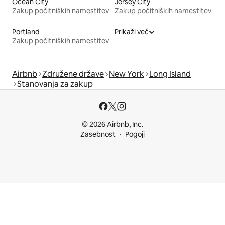
Ocean City
Jersey City
Zakup počitniških namestitev
Zakup počitniških namestitev
Portland
Prikaži več
Zakup počitniških namestitev
Airbnb
Združene države
New York
Long Island
Stanovanja za zakup
© 2026 Airbnb, Inc.
Zasebnost
Pogoji