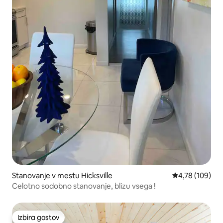
Stanovanje v mestu Hicksville
Povprečna ocen
4,78 (109)
Celotno sodobno stanovanje, blizu vsega !
Izbira gostov
Izbira gostov