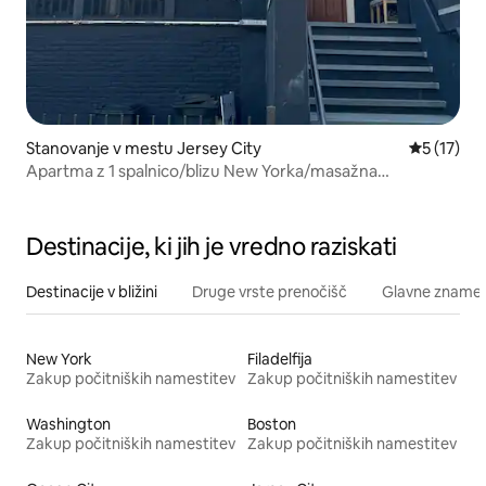
Stanovanje v mestu Jersey City
Povprečna 
5 (17)
Apartma z 1 spalnico/blizu New Yorka/masažna
kad/zasebno/dvorišče
Destinacije, ki jih je vredno raziskati
Destinacije v bližini
Druge vrste prenočišč
Glavne znamenit
New York
Filadelfija
Zakup počitniških namestitev
Zakup počitniških namestitev
Washington
Boston
Zakup počitniških namestitev
Zakup počitniških namestitev