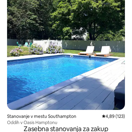
Stanovanje v mestu Southampton
Povprečna ocen
4,89 (123)
Oddih v Oasis Hamptonu
Zasebna stanovanja za zakup