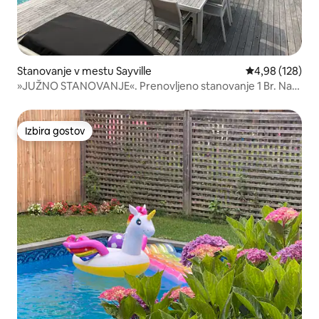
Stanovanje v mestu Sayville
Povprečna ocen
4,98 (128)
»JUŽNO STANOVANJE«. Prenovljeno stanovanje 1 Br. Na
odlični lokaciji
Izbira gostov
Izbira gostov