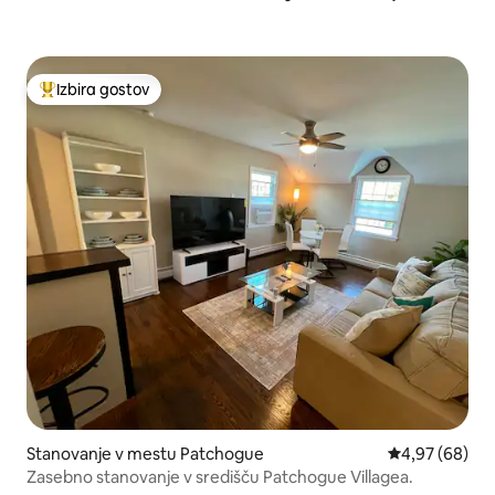
Izbira gostov
Najbolj priljubljena prenočišča z značko »Izbira gostov«
Stanovanje v mestu Patchogue
Povprečna oce
4,97 (68)
Zasebno stanovanje v središču Patchogue Villagea.