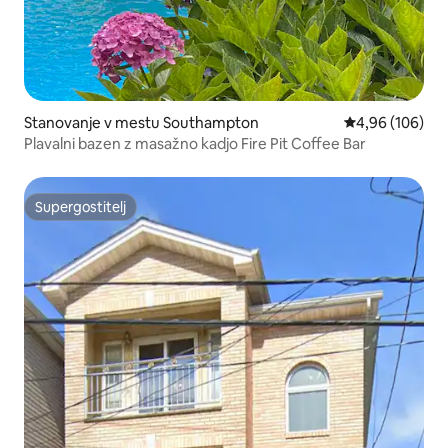
Stanovanje v mestu Southampton
Povprečna ocen
4,96 (106)
Plavalni bazen z masažno kadjo Fire Pit Coffee Bar
Supergostitelj
Supergostitelj