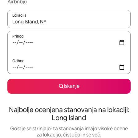
Airbnbju
Lokacija
Ko so rezultati na voljo, krmarite s puščičnima tipkama gor in dol
Prihod
Odhod
Iskanje
Najbolje ocenjena stanovanja na lokaciji:
Long Island
Gostje se strinjajo: ta stanovanja imajo visoke ocene
za lokacijo, čistočo in še več.