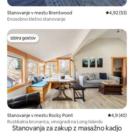
Stanovanje v mestu Brentwood
Povprečna oce
4,92 (53)
Enosobno kletno stanovanje
Izbira gostov
Izbira gostov
Stanovanje v mestu Rocky Point
Povprečna oc
4,9 (40)
Rustikalna brunarica, vinogradi na Long Islandu
Stanovanja za zakup z masažno kadjo