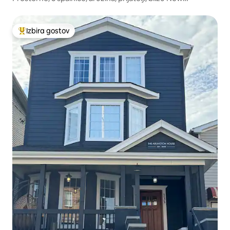
Yorka/Metlife
Izbira gostov
Najbolj priljubljena prenočišča z značko »Izbira gostov«