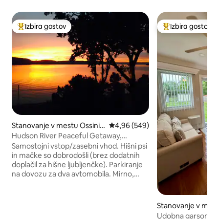
Izbira gostov
Izbira gostov
Najbolj priljubljena prenočišča z značko »Izbira gostov«
Najbolj priljublje
Stanovanje v mestu Ossinin
Povprečna ocena: 4,96 od 5, št. 
4,96 (549)
g
Hudson River Peaceful Getaway,
Raziščite od tukaj
Samostojni vstop/zasebni vhod. Hišni psi
in mačke so dobrodošli (brez dodatnih
doplačil za hišne ljubljenčke). Parkiranje
na dovozu za dva avtomobila. Mirno,
zasebno stanovanje na reki Hudson. Vlak
do New Yorka (postaja Scarborough) 10
minut hoje skozi zgodovinsko sosesko.
Stanovanje v mest
Arcadian Mall (trgovina z živili, Starbucks
Islip
Udobna garsonjer