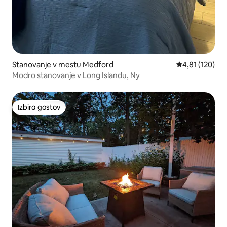
Stanovanje v mestu Medford
Povprečna ocen
4,81 (120)
Modro stanovanje v Long Islandu, Ny
Izbira gostov
Izbira gostov