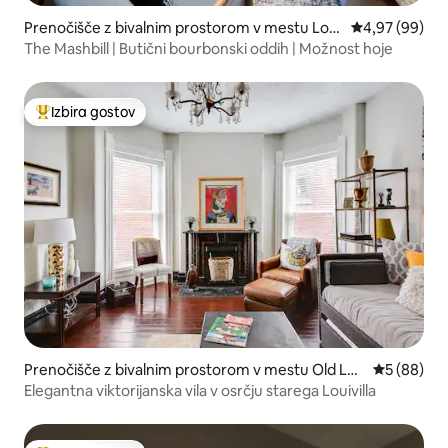
Prenočišče z bivalnim prostorom v mestu Loui
Povprečna oce
4,97 (99)
sville
The Mashbill | Butični bourbonski oddih | Možnost hoje
Izbira gostov
Najbolj priljubljena prenočišča z značko »Izbira gostov«
Prenočišče z bivalnim prostorom v mestu Old Lou
Povprečna 
5 (88)
isville
Elegantna viktorijanska vila v osrčju starega Louivilla