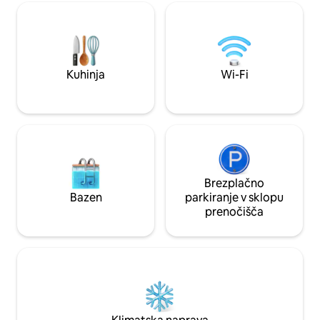
in kamnitim kamin
popolnoma opremljeno stanovanje je
posteljo in kopaln
kot nalašč za oddih ob koncu tedna ali za
nadstropju. Ameriška in evropska
kratek in srednji najem kot izvršilno
starinska oprema 
stanovanje. Zgodovinska namestitev je
vas bodo sprejeli 
bila z ljubeznijo obnovljena kot razkošno
prenočišče s cent
stanovanje z vrhunskimi zaključki, hkrati
Kuhinja
Wi-Fi
napravo.
pa ohranja zgodovinski značaj svoje
preteklosti kot kočije. V stanovanje
vstopite skozi hodnik, kjer je poseben
pralni in sušilni stroj. Zgoraj je velik
bivalni/delovni prostor, čudovita kuhinja s
popolnoma novimi napravami in 50-
palčnim pametnim televizorjem 4K.
Drsna vrata skednja ločujejo spalnico,
Brezplačno
kjer boste našli tudi veliko garderobno
Bazen
parkiranje v sklopu
omaro, marmorno kopalnico z
prenočišča
namakalno kadjo in popolnoma novo
ležišče v velikosti kraljice. Goste bomo
spoznali in jih usmerili v hišo in sosesko ali
pa zagotovili samostojni vstop, odvisno
od želje. Za preostanek vašega bivanja
bomo v bližini za vse dodatne potrebe.
Cherokee Triangle je ena najbolj
zgodovinskih sosesk v Louisvillu,