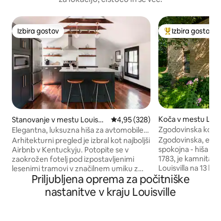
Izbira gostov
Izbira gostov
Izbira gostov
Najbolj priljublje
Koča v mestu Louis
Stanovanje v mestu Louisvill
Povprečna ocena: 4,95 od 5, št.
4,95 (328)
e
Zgodovinska koča 
Elegantna, luksuzna hiša za avtomobile
na idealni lokaciji
Zgodovinska, edin
Arhitekturni pregled je izbral kot najboljši
spokojna - hiša Edw
Airbnb v Kentuckyju. Potopite se v
1783, je kamnita k
zaokrožen fotelj pod izpostavljenimi
Louisvilla na 13 hek
lesenimi tramovi v značilnem umiku z
Priljubljena oprema za počitniške
bližini znamenite
minimalnim, sodobnim slogom. Ta
vključuje polno ko
zgodovinski prostor je v nasprotju z
nastanitve v kraju Louisville
pogledom na ribnik s
deluxe detajli, vključno z 2 metra veliko
nadstropje ima dne
kopalno kadjo z krilnimi okni in drsnimi
prostor z majhnim
vrati za kmetijsko poslopje. To