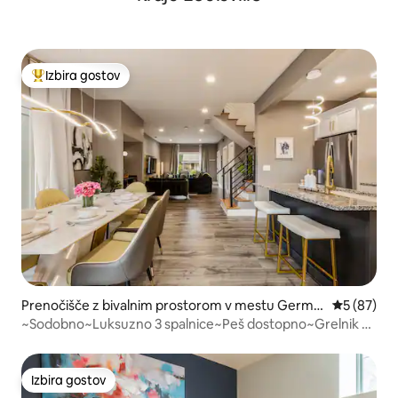
Izbira gostov
Najbolj priljubljena prenočišča z značko »Izbira gostov«
Prenočišče z bivalnim prostorom v mestu Germa
Povprečna 
5 (87)
ntown
~Sodobno~Luksuzno 3 spalnice~Peš dostopno~Grelnik za
teraso
Izbira gostov
Izbira gostov