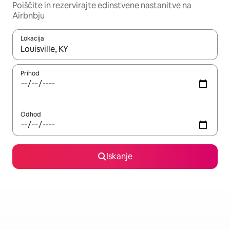
Poiščite in rezervirajte edinstvene nastanitve na
Airbnbju
Lokacija
Ko so rezultati na voljo, krmarite s puščičnima tipkama gor in dol
Prihod
Odhod
Iskanje