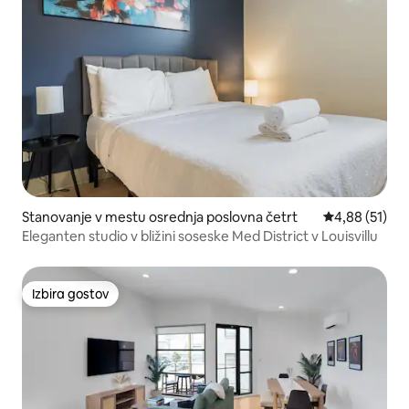
Stanovanje v mestu osrednja poslovna četrt
Povprečna oce
4,88 (51)
Eleganten studio v bližini soseske Med District v Louisvillu
Izbira gostov
Izbira gostov