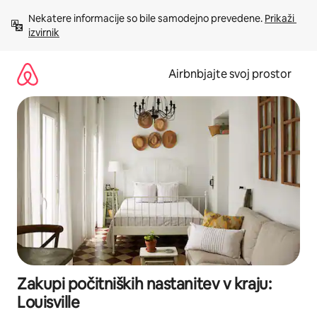
Preskoči
Nekatere informacije so bile samodejno prevedene. 
Prikaži 
na
izvirnik
vsebino
Airbnbjajte svoj prostor
Zakupi počitniških nastanitev v kraju:
Louisville