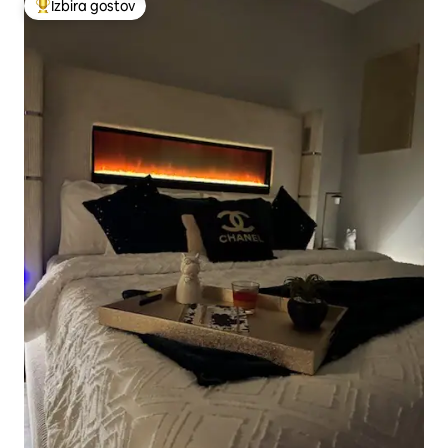
Izbira gostov
Najbolj priljubljena prenočišča z značko »Izbira gostov«