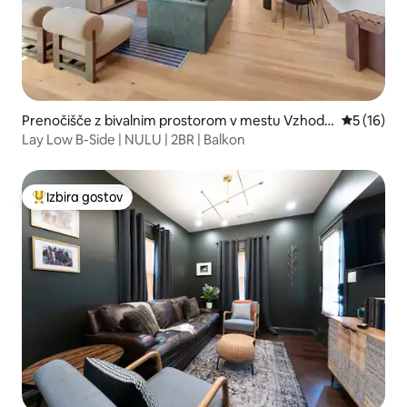
Prenočišče z bivalnim prostorom v mestu Vzhodn
Povprečna 
5 (16)
i trg
Lay Low B-Side | NULU | 2BR | Balkon
Izbira gostov
Najbolj priljubljena prenočišča z značko »Izbira gostov«