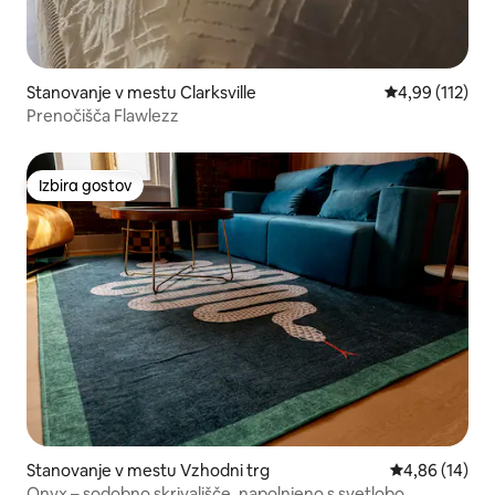
Stanovanje v mestu Clarksville
Povprečna ocen
4,99 (112)
Prenočišča Flawlezz
Izbira gostov
Izbira gostov
Stanovanje v mestu Vzhodni trg
Povprečna oce
4,86 (14)
Onyx – sodobno skrivališče, napolnjeno s svetlobo