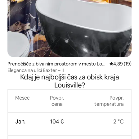
Prenočišče z bivalnim prostorom v mestu Loui
Povprečna oce
4,89 (19)
sville
Eleganca na ulici Baxter – II
Kdaj je najboljši čas za obisk kraja
Louisville?
Mesec
Povpr.
Povpr.
cena
temperatura
Jan.
104 €
2 °C