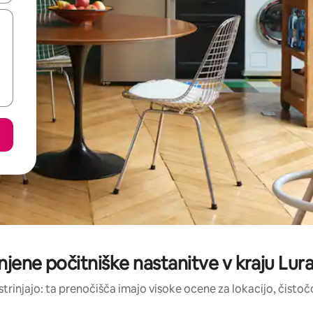
njene počitniške nastanitve v kraju Lu
strinjajo: ta prenočišča imajo visoke ocene za lokacijo, čistočo