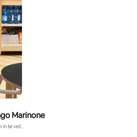
rago Marinone
 in še več.