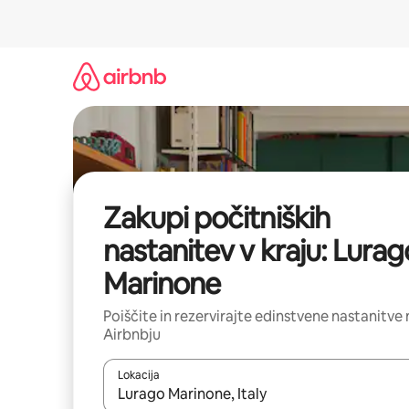
Preskoči
na
vsebino
Zakupi počitniških
nastanitev v kraju: Lurag
Marinone
Poiščite in rezervirajte edinstvene nastanitve 
Airbnbju
Lokacija
Ko so rezultati na voljo, krmarite s puščičnima tip