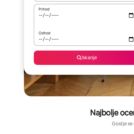
Prihod
Odhod
Iskanje
Najbolje oce
Gostje se 