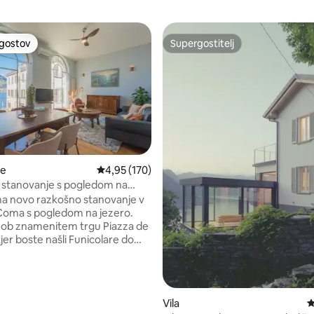
 gostov
Supergostitelj
priljubljena prenočišča z značko »Izbira gostov«
Supergostitelj
d 5, št. mnenj: 214
je
Povprečna ocena: 4,95 od 5, št. mnenj: 170
4,95 (170)
 stanovanje s pogledom na
a novo razkošno stanovanje v
Coma s pogledom na jezero.
 ob znamenitem trgu Piazza de
jer boste našli Funicolare do
 pravljice jezera in restavracij.
zasnovano stanovanje se
drugem nadstropju z dvigalom
o do stanovanja. Velika
Vila
P
z zakonsko posteljo, popolnoma