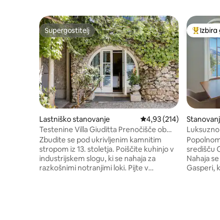
Supergostitelj
Izbira
Supergostitelj
Najbolj 
Lastniško stanovanje
Povprečna ocena: 4,93 o
4,93 (214)
Stanovan
Testenine Villa Giuditta Prenočišče ob
Luksuzno
jezeru
jezero
Zbudite se pod ukrivljenim kamnitim
Popolnom
stropom iz 13. stoletja. Poiščite kuhinjo v
središču 
industrijskem slogu, ki se nahaja za
Nahaja se
razkošnimi notranjimi loki. Pijte v
Gasperi, k
veličastnem jezeru in pogledu na gore iz
Brunateja,
senčne viseče mreže. Stopite naravnost
Sodobno 
v jezero Como s sončnih vrtnih teras.
nahaja v 
Hiša v pritličju je del vile iz 13. stoletja, ki jo
neposredn
je leta 1830 kupil slavni sopran Giuditta
spalnica 