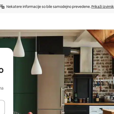
Nekatere informacije so bile samodejno prevedene. 
Prikaži izvirnik
o
na
kama gor in dol ali pa raziskujte z dotikom ali podrsljajem.