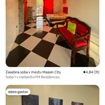
Zasebna soba v mestu Maasin City
Povprečna oce
4,84 (31)
Soba 1 v nastanitvi FM Residences
Izbira gostov
Izbira gostov