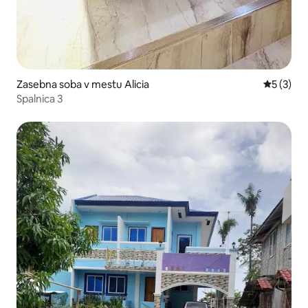
Zasebna soba v mestu Alicia
Povprečna
5 (3)
Spalnica 3