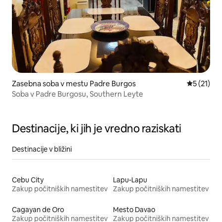
Zasebna soba v mestu Padre Burgos
Povprečna 
5 (21)
Soba v Padre Burgosu, Southern Leyte
Destinacije, ki jih je vredno raziskati
Destinacije v bližini
Cebu City
Lapu-Lapu
Zakup počitniških namestitev
Zakup počitniških namestitev
Cagayan de Oro
Mesto Davao
Zakup počitniških namestitev
Zakup počitniških namestitev