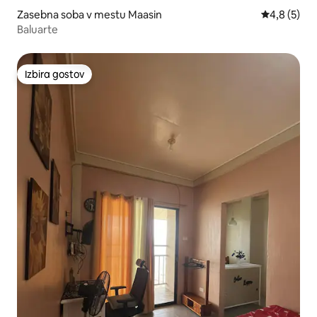
Zasebna soba v mestu Maasin
Povprečna o
4,8 (5)
Baluarte
Izbira gostov
Izbira gostov