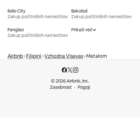
Iloilo City
Bakolod
Zakup počitniških namestitev
Zakup počitniških namestitev
Panglao
Prikaži več
Zakup počitniških namestitev
Airbnb
Filipini
Vzhodna Visayas
Matalom
© 2026 Airbnb, Inc.
Zasebnost
Pogoji