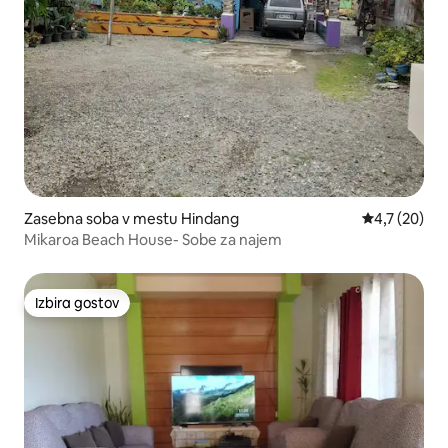
Zasebna soba v mestu Hindang
Povprečna oc
4,7 (20)
Mikaroa Beach House- Sobe za najem
Izbira gostov
Izbira gostov