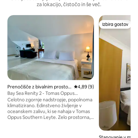
za lokacijo, čistočo in še več.
Izbira gostov
Izbira gostov
Prenočišče z bivalnim prostor
Povprečna ocena: 4,89 od 5, š
4,89 (9)
om v mestu Southern Leyte
Bay Sea Renity 2 - Tomas Oppus
Southern Leyte
Celotno zgornje nadstropje, popolnoma
klimatizirano. Edinstveno življenje v
oceanskem zalivu, ki se nahaja v Tomas
Oppus Southern Leyte. Zelo prostorna,
velika zakonska postelja, mini zložljiva
postelja/nosilka. Popolnoma ob oceanu s
pogledom na zaliv Sogod, ki ponuja
Stanovanje v mes