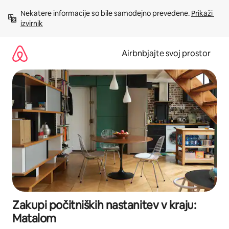
Preskoči
Nekatere informacije so bile samodejno prevedene. 
Prikaži 
na
izvirnik
vsebino
Airbnbjajte svoj prostor
Zakupi počitniških nastanitev v kraju:
Matalom