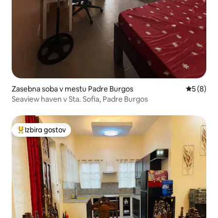
Zasebna soba v mestu Padre Burgos
Povprečna
5 (8)
Seaview haven v Sta. Sofia, Padre Burgos
Izbira gostov
Najbolj priljubljena prenočišča z značko »Izbira gostov«