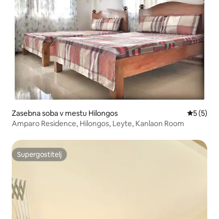
Zasebna soba v mestu Hilongos
Povprečna
5 (5)
Amparo Residence, Hilongos, Leyte, Kanlaon Room
Supergostitelj
Supergostitelj