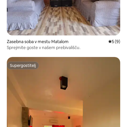
Zasebna soba v mestu Matalom
Povprečna
5 (9)
Sprejmite goste v našem prebivališču.
Supergostitelj
Supergostitelj