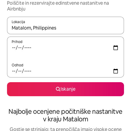
Poiščite in rezervirajte edinstvene nastanitve na
Airbnbju
Lokacija
Ko so rezultati na voljo, krmarite s puščičnima tipkama gor in dol
Prihod
Odhod
Iskanje
Najbolje ocenjene počitniške nastanitve
v kraju Matalom
Gostje se strinjajo: ta prenočišča imajo visoke ocene