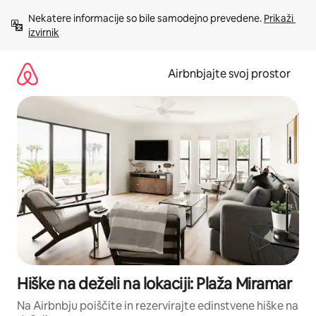
Preskoči
Nekatere informacije so bile samodejno prevedene. 
Prikaži 
na
izvirnik
vsebino
Airbnbjajte svoj prostor
Hiške na deželi na lokaciji: Plaža Miramar
Na Airbnbju poiščite in rezervirajte edinstvene hiške na