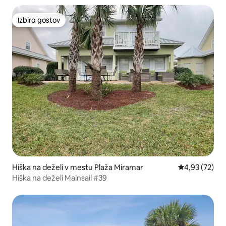
Izbira gostov
Izbira gostov
Hiška na deželi v mestu Plaža Miramar
Povprečna oce
4,93 (72)
Hiška na deželi Mainsail #39