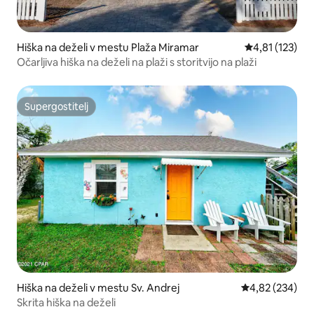
Hiška na deželi v mestu Plaža Miramar
Povprečna ocen
4,81 (123)
Očarljiva hiška na deželi na plaži s storitvijo na plaži
Supergostitelj
Supergostitelj
Hiška na deželi v mestu Sv. Andrej
Povprečna ocen
4,82 (234)
Skrita hiška na deželi