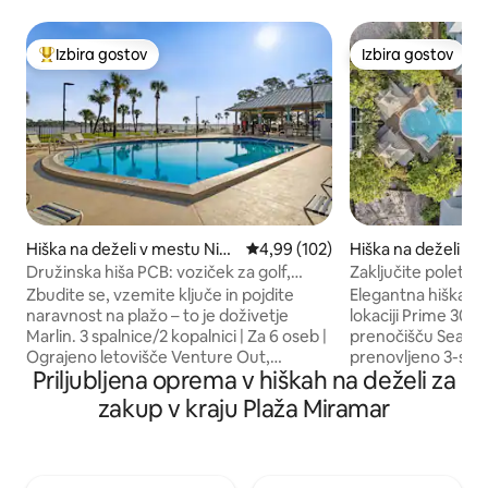
Izbira gostov
Izbira gostov
Najbolj priljubljena prenočišča z značko »Izbira gostov«
Izbira gostov
Hiška na deželi v mestu Nižj
Povprečna ocena: 4,99 od 5, št.
4,99 (102)
Hiška na deželi v 
a Grand Lagoon
a Rosa Beach
Družinska hiša PCB: voziček za golf,
Zaključite poletje
bazeni, plaža
30A z bazenom in 
Zbudite se, vzemite ključe in pojdite
Elegantna hiška na
naravnost na plažo – to je doživetje
lokaciji Prime 30A Dobrodošli v
Marlin. 3 spalnice/2 kopalnici | Za 6 oseb |
prenočišču Seas t
Ograjeno letovišče Venture Out,
prenovljeno 3-sobn
Priljubljena oprema v hiškah na deželi za
Panama City Beach 🛺 Vključen je
kopalnicama, ki se
voziček za golf – brez pologa 🏖️ Skupni
deželi, primernih z
zakup v kraju Plaža Miramar
dostop do plaže (ekskluzivni dostop za
Eastern Lake v Se
goste prenočišča Venture Out) 🏊 Dva
prenočišče je zas
bazena v letovišču 🌿 Le nekaj korakov
dneve na plaži in 
od državnega parka St. Andrews 📶 Hitro
plaži, saj so na v