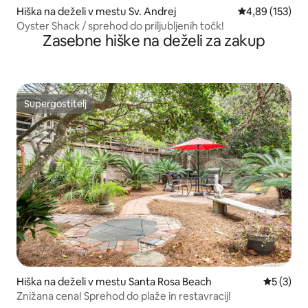
Hiška na deželi v mestu Sv. Andrej
Povprečna ocen
4,89 (153)
Oyster Shack / sprehod do priljubljenih točk!
Zasebne hiške na deželi za zakup
Supergostitelj
Supergostitelj
Hiška na deželi v mestu Santa Rosa Beach
Povprečna
5 (3)
Znižana cena! Sprehod do plaže in restavracij!