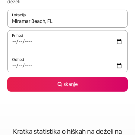
deželi
Lokacija
Ko so rezultati na voljo, krmarite s puščičnima tipkama gor in dol
Prihod
Odhod
Iskanje
Kratka statistika o hiškah na deželi na