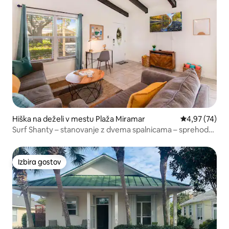
Hiška na deželi v mestu Plaža Miramar
Povprečna oce
4,97 (74)
Surf Shanty – stanovanje z dvema spalnicama – sprehod
do plaže!
Izbira gostov
Izbira gostov