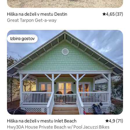
Hiška na deželi v mestu Destin
Povprečna oce
4,65 (37)
Great Tarpon Get-a-way
Izbira gostov
Izbira gostov
Hiška na deželi v mestu Inlet Beach
Povprečna oc
4,9 (71)
Hwy30A House Private Beach w/ Pool Jacuzzi Bikes