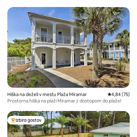
Hiška na deželi v mestu Plaža Miramar
Povprečna oce
4,84 (75)
Prostorna hiška na plaži Miramar z dostopom do plaže!
Izbira gostov
Najbolj priljubljena prenočišča z značko »Izbira gostov«