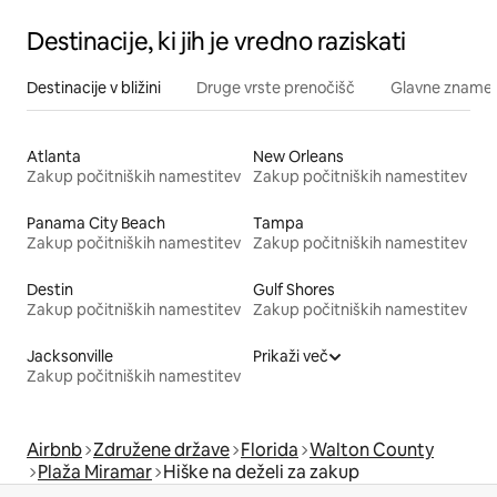
Destinacije, ki jih je vredno raziskati
Destinacije v bližini
Druge vrste prenočišč
Glavne znamenit
Atlanta
New Orleans
Zakup počitniških namestitev
Zakup počitniških namestitev
Panama City Beach
Tampa
Zakup počitniških namestitev
Zakup počitniških namestitev
Destin
Gulf Shores
Zakup počitniških namestitev
Zakup počitniških namestitev
Jacksonville
Prikaži več
Zakup počitniških namestitev
Airbnb
Združene države
Florida
Walton County
Plaža Miramar
Hiške na deželi za zakup