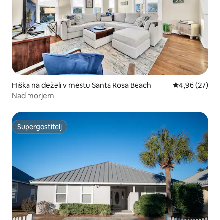
Hiška na deželi v mestu Santa Rosa Beach
Povprečna oce
4,96 (27)
Nad morjem
Supergostitelj
Supergostitelj