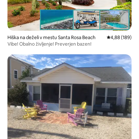
Hiška na deželi v mestu Santa Rosa Beach
Povprečna ocen
4,88 (189)
Vibe! Obalno življenje! Preverjen bazen!