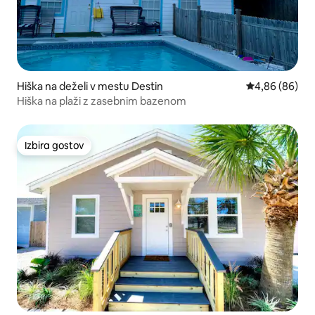
Hiška na deželi v mestu Destin
Povprečna ocen
4,86 (86)
Hiška na plaži z zasebnim bazenom
Izbira gostov
Izbira gostov