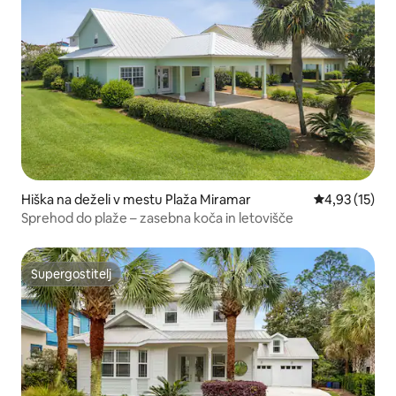
Hiška na deželi v mestu Plaža Miramar
Povprečna oce
4,93 (15)
Sprehod do plaže – zasebna koča in letovišče
Supergostitelj
Supergostitelj