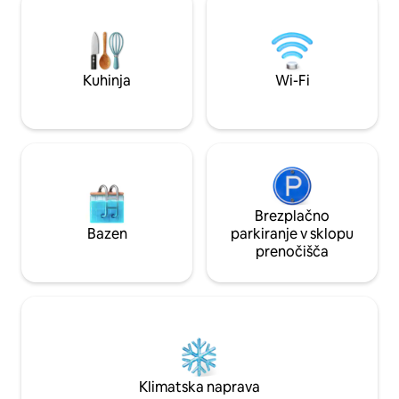
omrežje Wi-Fi 🔒 24-urna varnostna
notranjost, neverjet
služba z ograjo Preden rezervirate:
Seasidea in priljub
Zahtevan je strošek za združenje
priljubljene lokaci
lastnikov nepremičnin (gostje ga plačajo
dodatke, kot so šti
neposredno združenju) Veljaven e-
oprema za plažo i
Kuhinja
Wi-Fi
poštni naslov za vozniško dovoljenje
opremo.
Največ dve vozili, motorna kolesa se
štejejo za vozila
Brezplačno
Bazen
parkiranje v sklopu
prenočišča
Klimatska naprava