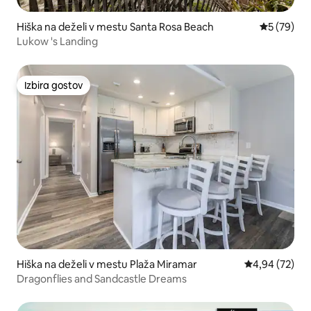
Hiška na deželi v mestu Santa Rosa Beach
Povprečna 
5 (79)
Lukow 's Landing
Izbira gostov
Izbira gostov
Hiška na deželi v mestu Plaža Miramar
Povprečna oce
4,94 (72)
Dragonflies and Sandcastle Dreams