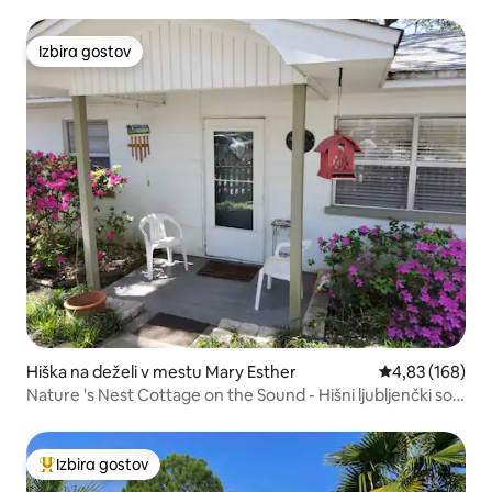
Izbira gostov
Izbira gostov
Hiška na deželi v mestu Mary Esther
Povprečna ocen
4,83 (168)
Nature 's Nest Cottage on the Sound - Hišni ljubljenčki so
dobrodošli!
Izbira gostov
Najbolj priljubljena prenočišča z značko »Izbira gostov«