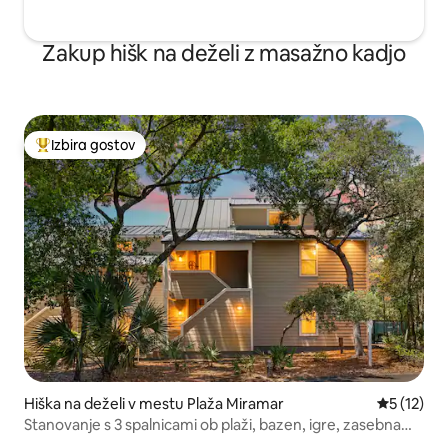
Zakup hišk na deželi z masažno kadjo
Izbira gostov
Najbolj priljubljena prenočišča z značko »Izbira gostov«
Hiška na deželi v mestu Plaža Miramar
Povprečna 
5 (12)
Stanovanje s 3 spalnicami ob plaži, bazen, igre, zasebna
plaža