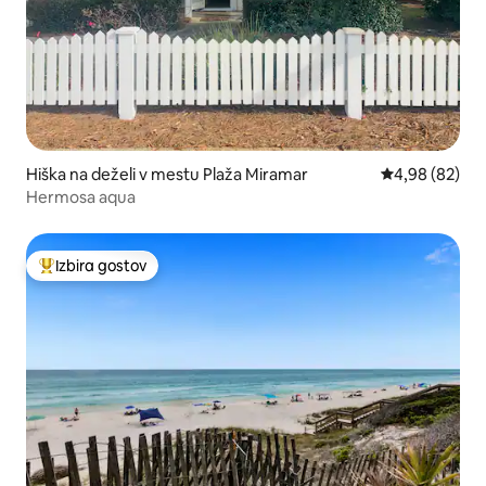
Hiška na deželi v mestu Plaža Miramar
Povprečna oce
4,98 (82)
Hermosa aqua
Izbira gostov
Najbolj priljubljena prenočišča z značko »Izbira gostov«