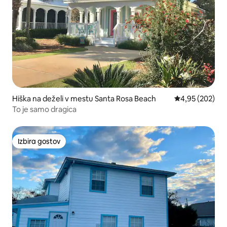
Hiška na deželi v mestu Santa Rosa Beach
Povprečna ocen
4,95 (202)
To je samo dragica
Izbira gostov
Izbira gostov