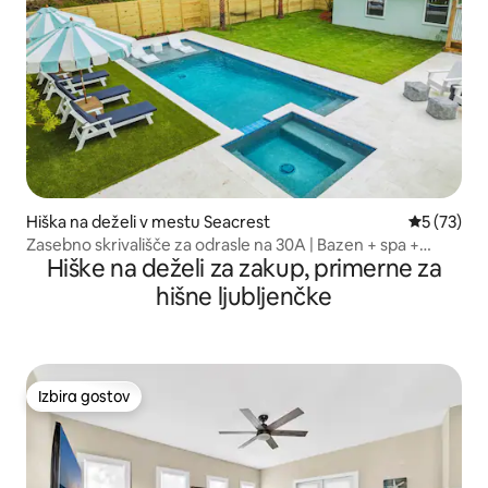
Hiška na deželi v mestu Seacrest
Povprečna 
5 (73)
Zasebno skrivališče za odrasle na 30A | Bazen + spa +
Hiške na deželi za zakup, primerne za
kolesa
hišne ljubljenčke
Izbira gostov
Izbira gostov