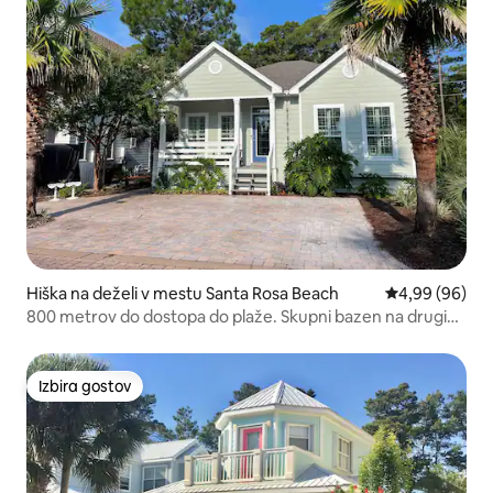
Hiška na deželi v mestu Santa Rosa Beach
Povprečna ocen
4,99 (96)
800 metrov do dostopa do plaže. Skupni bazen na drugi
strani ulice
Izbira gostov
Izbira gostov