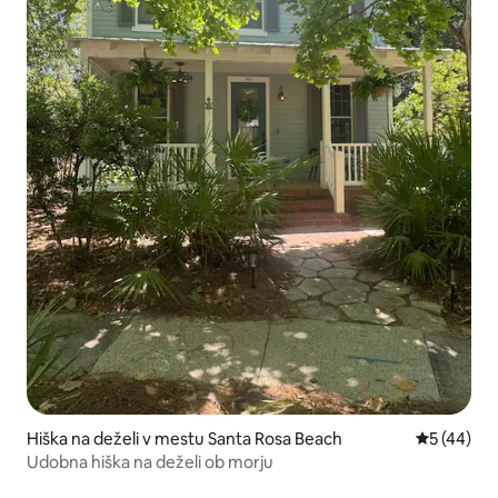
Hiška na deželi v mestu Santa Rosa Beach
Povprečna 
5 (44)
Udobna hiška na deželi ob morju